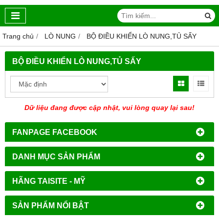
Trang chủ
LÒ NUNG
BỘ ĐIỀU KHIỂN LÒ NUNG,TỦ SẤY
BỘ ĐIỀU KHIỂN LÒ NUNG,TỦ SẤY
Dữ liệu đang được cập nhật, vui lòng quay lại sau!
FANPAGE FACEBOOK
DANH MỤC SẢN PHẨM
HÃNG TAISITE - MỸ
SẢN PHẨM NỔI BẬT