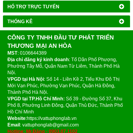
HỔ TRỢ TRỰC TUYẾN
THỐNG KÊ
CÔNG TY TNHH ĐẦU TƯ PHÁT TRIỂN
THƯƠNG MẠI AN HÒA
MST
: 0106644389
Địa chỉ đăng ký kinh doanh
: Tổ Dân Phố Phượng,
Phường Tây Mỗ, Quận Nam Từ Liêm, Thành Phố Hà
Nội.
VPGD tại Hà Nội
:
Số 14 - Liền Kề 2, Tiểu Khu Đô Thị
Mới Vạn Phúc, Phường Vạn Phúc, Quận Hà Đông,
Thành Phố Hà Nội.
VPGD tại TP.Hồ Chí Minh:
Số 39 - Đường Số 37, Khu
Phố 8, Phường Linh Đông, Quận Thủ Đức, Thành Phố
Hồ Chí Minh
Website
:https://vattuphonglab.vn
Email
: vattuphonglab@gmail.com
Hotline: Mr.Đăng - 0903.07.1102