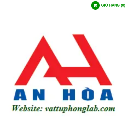
GIỎ HÀNG
(
0
)