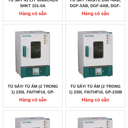
TỦ SẤY 43 LÍT XINGCHEN
TỦ SẤY TAISITE DGF-4AB,
SHKT 101-0A
DGF-5AB, DGF-6AB, DGF-
7AB
Hàng có sẵn
Hàng có sẵn
TỦ SẤY/ TỦ ẤM (2 TRONG
TỦ SẤY/ TỦ ẤM (2 TRONG
1) 230L FAITHFUL GP-
1) 230L FAITHFUL GP-230B
230BE
Hàng có sẵn
Hàng có sẵn