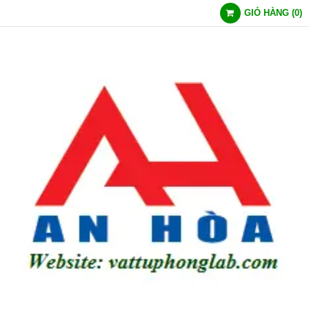
GIỎ HÀNG
(
0
)