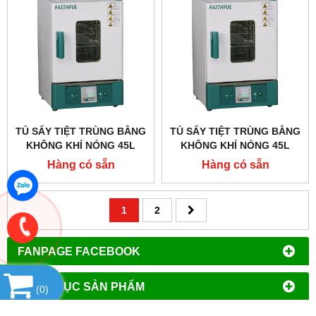
TỦ SẤY TIỆT TRÙNG BẰNG
TỦ SẤY TIỆT TRÙNG BẰNG
KHÔNG KHÍ NÓNG 45L
KHÔNG KHÍ NÓNG 45L
FAITHFUL GX-45BE
FAITHFUL GX-45B
Hàng có sẵn
Hàng có sẵn
1
2
FANPAGE FACEBOOK
DANH MỤC SẢN PHẨM
(
0
)