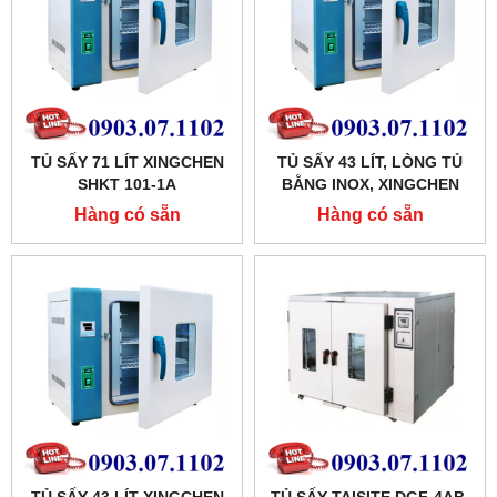
TỦ SẤY 71 LÍT XINGCHEN
TỦ SẤY 43 LÍT, LÒNG TỦ
SHKT 101-1A
BẰNG INOX, XINGCHEN
SHKT 101-0AB
Hàng có sẵn
Hàng có sẵn