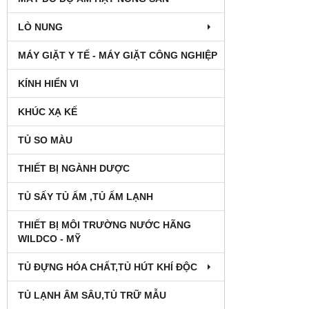
LÒ NUNG
MÁY GIẶT Y TẾ - MÁY GIẶT CÔNG NGHIỆP
KÍNH HIỂN VI
KHÚC XẠ KẾ
TỦ SO MÀU
THIẾT BỊ NGÀNH DƯỢC
TỦ SẤY TỦ ẤM ,TỦ ẤM LẠNH
THIẾT BỊ MÔI TRƯỜNG NƯỚC HÃNG
WILDCO - MỸ
TỦ ĐỰNG HÓA CHẤT,TỦ HÚT KHÍ ĐỘC
TỦ LẠNH ÂM SÂU,TỦ TRỮ MẪU