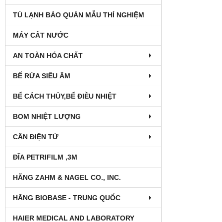
TỦ LẠNH BẢO QUẢN MẪU THÍ NGHIỆM
MÁY CẤT NƯỚC
AN TOÀN HÓA CHẤT
BỂ RỬA SIÊU ÂM
BỂ CÁCH THỦY,BỂ ĐIỀU NHIỆT
BOM NHIỆT LƯỢNG
CÂN ĐIỆN TỬ
ĐĨA PETRIFILM ,3M
HÃNG ZAHM & NAGEL CO., INC.
HÃNG BIOBASE - TRUNG QUỐC
HAIER MEDICAL AND LABORATORY