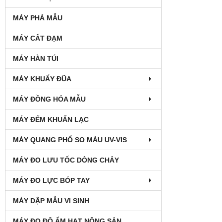
MÁY PHÁ MẪU
MÁY CẤT ĐẠM
MÁY HÀN TÚI
MÁY KHUẤY ĐŨA
MÁY ĐỒNG HÓA MẪU
MÁY ĐẾM KHUẨN LẠC
MÁY QUANG PHỔ SO MÀU UV-VIS
MÁY ĐO LƯU TỐC DÒNG CHẢY
MÁY ĐO LỰC BÓP TAY
MÁY DẬP MẪU VI SINH
MÁY ĐO ĐỘ ẨM HẠT NÔNG SẢN