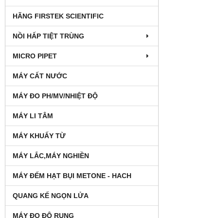
HÃNG FIRSTEK SCIENTIFIC
NỒI HẤP TIỆT TRÙNG
MICRO PIPET
MÁY CẤT NƯỚC
MÁY ĐO PH/MV/NHIỆT ĐỘ
MÁY LI TÂM
MÁY KHUẤY TỪ
MÁY LẮC,MÁY NGHIỀN
MÁY ĐẾM HẠT BỤI METONE - HACH
QUANG KẾ NGỌN LỬA
MÁY ĐO ĐỘ RUNG