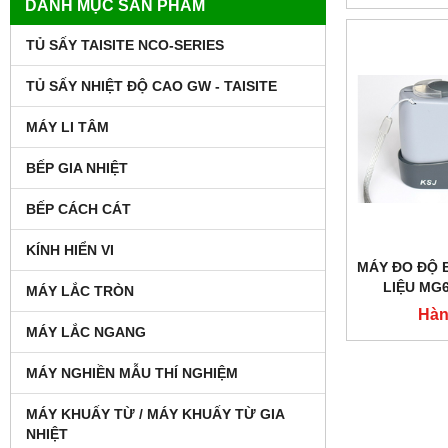
DANH MỤC SẢN PHẨM
TỦ SẤY TAISITE NCO-SERIES
TỦ SẤY NHIỆT ĐỘ CAO GW - TAISITE
MÁY LI TÂM
BẾP GIA NHIỆT
BẾP CÁCH CÁT
KÍNH HIỂN VI
MÁY ĐO ĐỘ 
LIỆU MG
MÁY LẮC TRÒN
Hàn
MÁY LẮC NGANG
MÁY NGHIỀN MẪU THÍ NGHIỆM
MÁY KHUẤY TỪ / MÁY KHUẤY TỪ GIA
NHIỆT