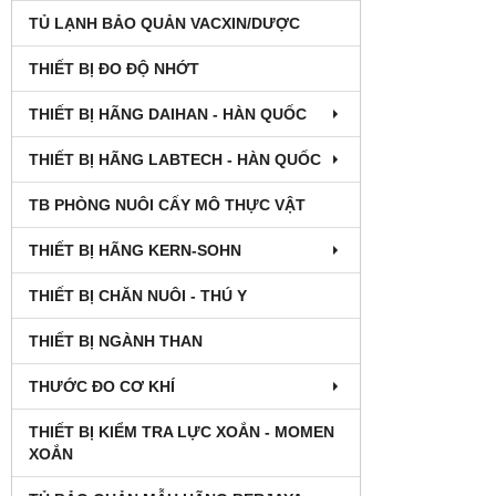
TỦ LẠNH BẢO QUẢN VACXIN/DƯỢC
THIẾT BỊ ĐO ĐỘ NHỚT
THIẾT BỊ HÃNG DAIHAN - HÀN QUỐC
THIẾT BỊ HÃNG LABTECH - HÀN QUỐC
TB PHÒNG NUÔI CẤY MÔ THỰC VẬT
THIẾT BỊ HÃNG KERN-SOHN
THIẾT BỊ CHĂN NUÔI - THÚ Y
THIẾT BỊ NGÀNH THAN
THƯỚC ĐO CƠ KHÍ
THIẾT BỊ KIỂM TRA LỰC XOẮN - MOMEN
XOẮN