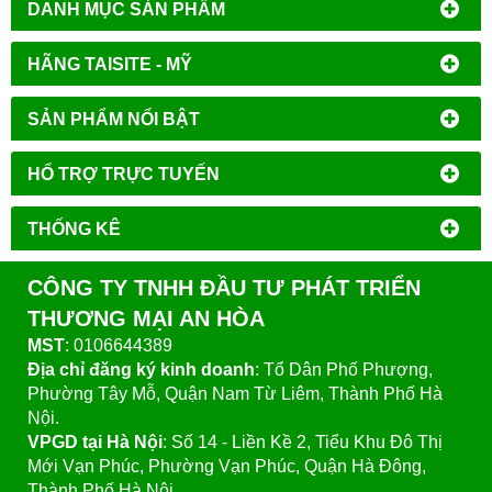
DANH MỤC SẢN PHẨM
HÃNG TAISITE - MỸ
SẢN PHẨM NỔI BẬT
HỔ TRỢ TRỰC TUYẾN
THỐNG KÊ
CÔNG TY TNHH ĐẦU TƯ PHÁT TRIỂN
THƯƠNG MẠI AN HÒA
MST
: 0106644389
Địa chỉ đăng ký kinh doanh
: Tổ Dân Phố Phượng,
Phường Tây Mỗ, Quận Nam Từ Liêm, Thành Phố Hà
Nội.
VPGD tại Hà Nội
:
Số 14 - Liền Kề 2, Tiểu Khu Đô Thị
Mới Vạn Phúc, Phường Vạn Phúc, Quận Hà Đông,
Thành Phố Hà Nội.