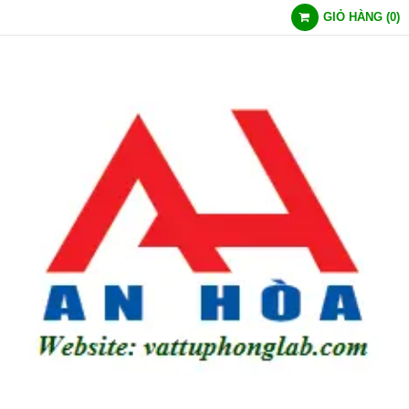
GIỎ HÀNG
(
0
)