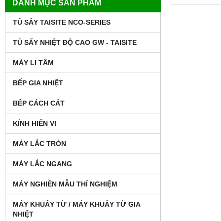
DANH MỤC SẢN PHẨM
TỦ SẤY TAISITE NCO-SERIES
TỦ SẤY NHIỆT ĐỘ CAO GW - TAISITE
MÁY LI TÂM
BẾP GIA NHIỆT
BẾP CÁCH CÁT
KÍNH HIỂN VI
MÁY LẮC TRÒN
MÁY LẮC NGANG
MÁY NGHIỀN MẪU THÍ NGHIỆM
MÁY KHUẤY TỪ / MÁY KHUẤY TỪ GIA
NHIỆT