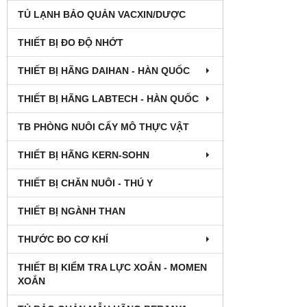
TỦ LẠNH BẢO QUẢN VACXIN/DƯỢC
THIẾT BỊ ĐO ĐỘ NHỚT
THIẾT BỊ HÃNG DAIHAN - HÀN QUỐC
THIẾT BỊ HÃNG LABTECH - HÀN QUỐC
TB PHÒNG NUÔI CẤY MÔ THỰC VẬT
THIẾT BỊ HÃNG KERN-SOHN
THIẾT BỊ CHĂN NUÔI - THÚ Y
THIẾT BỊ NGÀNH THAN
THƯỚC ĐO CƠ KHÍ
THIẾT BỊ KIỂM TRA LỰC XOẮN - MOMEN
XOẮN