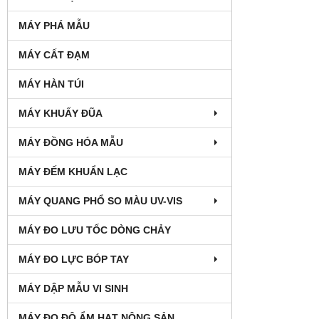
MÁY PHÁ MẪU
MÁY CẤT ĐẠM
MÁY HÀN TÚI
MÁY KHUẤY ĐŨA
MÁY ĐỒNG HÓA MẪU
MÁY ĐẾM KHUẨN LẠC
MÁY QUANG PHỔ SO MÀU UV-VIS
MÁY ĐO LƯU TỐC DÒNG CHẢY
MÁY ĐO LỰC BÓP TAY
MÁY DẬP MẪU VI SINH
MÁY ĐO ĐỘ ẨM HẠT NÔNG SẢN