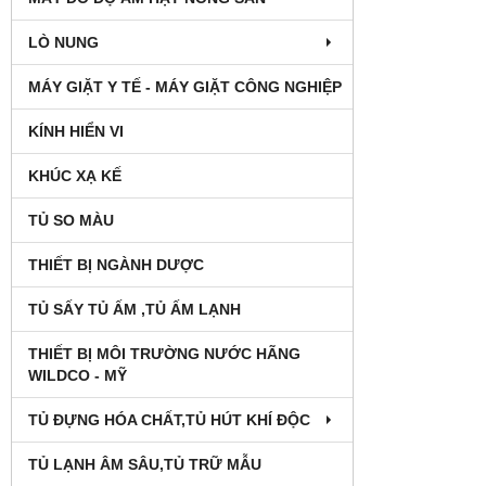
LÒ NUNG
MÁY GIẶT Y TẾ - MÁY GIẶT CÔNG NGHIỆP
KÍNH HIỂN VI
KHÚC XẠ KẾ
TỦ SO MÀU
THIẾT BỊ NGÀNH DƯỢC
TỦ SẤY TỦ ẤM ,TỦ ẤM LẠNH
THIẾT BỊ MÔI TRƯỜNG NƯỚC HÃNG
WILDCO - MỸ
TỦ ĐỰNG HÓA CHẤT,TỦ HÚT KHÍ ĐỘC
TỦ LẠNH ÂM SÂU,TỦ TRỮ MẪU