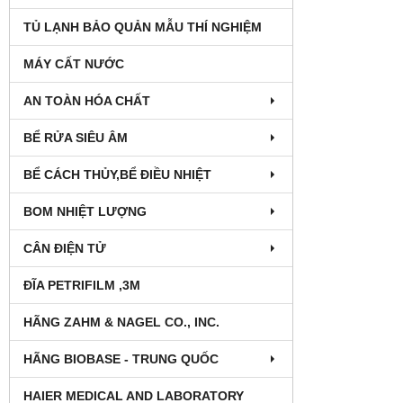
TỦ LẠNH BẢO QUẢN MẪU THÍ NGHIỆM
MÁY CẤT NƯỚC
AN TOÀN HÓA CHẤT
BỂ RỬA SIÊU ÂM
BỂ CÁCH THỦY,BỂ ĐIỀU NHIỆT
BOM NHIỆT LƯỢNG
CÂN ĐIỆN TỬ
ĐĨA PETRIFILM ,3M
HÃNG ZAHM & NAGEL CO., INC.
HÃNG BIOBASE - TRUNG QUỐC
HAIER MEDICAL AND LABORATORY