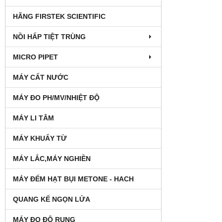
HÃNG FIRSTEK SCIENTIFIC
NỒI HẤP TIỆT TRÙNG
MICRO PIPET
MÁY CẤT NƯỚC
MÁY ĐO PH/MV/NHIỆT ĐỘ
MÁY LI TÂM
MÁY KHUẤY TỪ
MÁY LẮC,MÁY NGHIỀN
MÁY ĐẾM HẠT BỤI METONE - HACH
QUANG KẾ NGỌN LỬA
MÁY ĐO ĐỘ RUNG