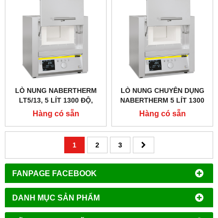
LÒ NUNG NABERTHERM
LÒ NUNG CHUYÊN DỤNG
LT5/13, 5 LÍT 1300 ĐỘ,
NABERTHERM 5 LÍT 1300
CỬA LẬT LÊN
ĐỘ
Hàng có sẵn
Hàng có sẵn
1
2
3
FANPAGE FACEBOOK
DANH MỤC SẢN PHẨM