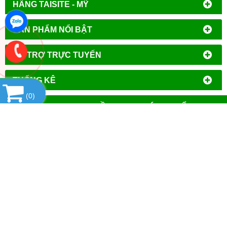
HÃNG TAISITE - MỸ
SẢN PHẨM NỔI BẬT
HỔ TRỢ TRỰC TUYẾN
THỐNG KÊ
(
0
)
CÔNG TY TNHH ĐẦU TƯ PHÁT TRIỂN
THƯƠNG MẠI AN HÒA
MST
: 0106644389
Địa chỉ đăng ký kinh doanh
: Tổ Dân Phố Phượng,
Phường Tây Mỗ, Quận Nam Từ Liêm, Thành Phố Hà
Nội.
VPGD tại Hà Nội
:
Số 14 - Liền Kề 2, Tiểu Khu Đô Thị
Mới Vạn Phúc, Phường Vạn Phúc, Quận Hà Đông,
Thành Phố Hà Nội.
VPGD tại TP.Hồ Chí Minh:
Số 39 - Đường Số 37, Khu
Phố 8, Phường Linh Đông, Quận Thủ Đức, Thành Phố