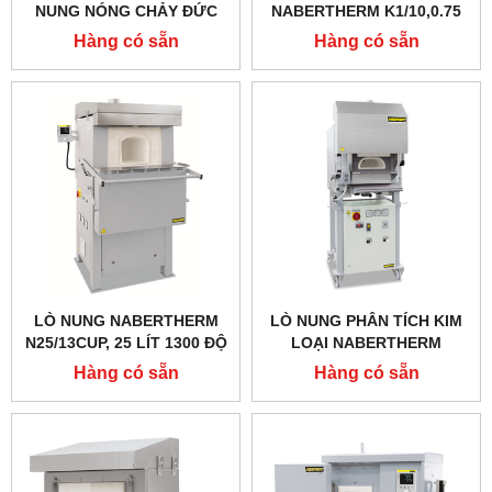
NUNG NÓNG CHẢY ĐỨC
NABERTHERM K1/10,0.75
1000 ĐỘ 1,5 LÍT
LÍT 1000 ĐỘ
Hàng có sẵn
Hàng có sẵn
LÒ NUNG NABERTHERM
LÒ NUNG PHÂN TÍCH KIM
N25/13CUP, 25 LÍT 1300 ĐỘ
LOẠI NABERTHERM
N8/13CUP,1300 ĐỘ 8 LÍT
Hàng có sẵn
Hàng có sẵn