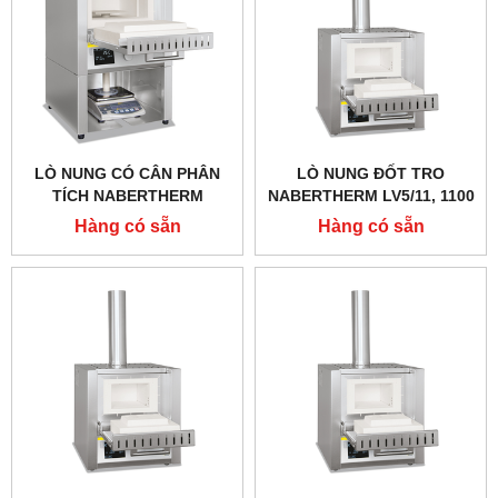
LÒ NUNG CÓ CÂN PHÂN
LÒ NUNG ĐỐT TRO
TÍCH NABERTHERM
NABERTHERM LV5/11, 1100
L9/11/SW, 1100 ĐỘ 9 LÍT
ĐỘ 5 LÍT
Hàng có sẵn
Hàng có sẵn