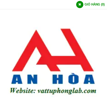
GIỎ HÀNG
(
0
)