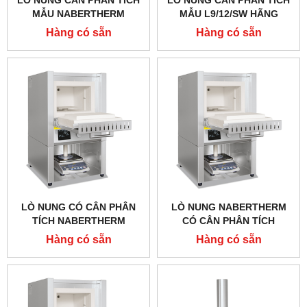
LÒ NUNG CÂN PHÂN TÍCH
LÒ NUNG CÂN PHÂN TÍCH
MẪU NABERTHERM
MẪU L9/12/SW HÃNG
LHT04/17SW, 1750 ĐỘ 4
NABERTHEM - ĐỨC
Hàng có sẵn
Hàng có sẵn
LÍT
LÒ NUNG CÓ CÂN PHÂN
LÒ NUNG NABERTHERM
TÍCH NABERTHERM
CÓ CÂN PHÂN TÍCH
LT9/12/SW, 1200 ĐỘ 9 LÍT
LT9/11/SW, 1100 ĐỘ 9 LÍT
Hàng có sẵn
Hàng có sẵn