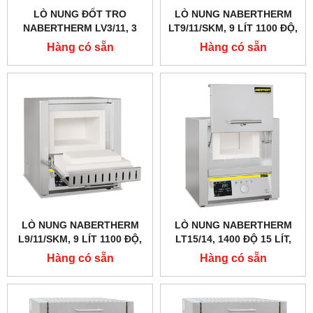
LÒ NUNG ĐỐT TRO
LÒ NUNG NABERTHERM
NABERTHERM LV3/11, 3
LT9/11/SKM, 9 LÍT 1100 ĐỘ,
LÍT 1100 ĐỘ
GIA NHIỆT 4 MẶT, CỬA
Hàng có sẵn
Hàng có sẵn
TRƯỢT LÊN
LÒ NUNG NABERTHERM
LÒ NUNG NABERTHERM
L9/11/SKM, 9 LÍT 1100 ĐỘ,
LT15/14, 1400 ĐỘ 15 LÍT,
GIA NHIỆT 4 MẶT
CỬA TRƯỢT LÊN
Hàng có sẵn
Hàng có sẵn