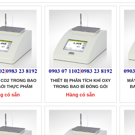
O CO2 TRONG BAO
THIẾT BỊ PHÂN TÍCH KHÍ OXY
MÁY
GÓI THỰC PHẨM
TRONG BAO BÌ ĐÓNG GÓI
B
L:MAT1200
MODEL:MAT1200
g có sẵn
Hàng có sẵn