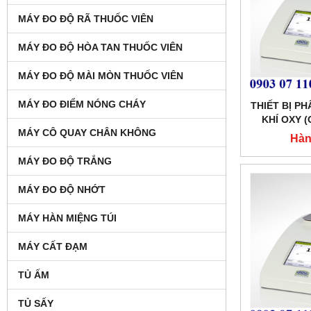
MÁY ĐO ĐỘ RÃ THUỐC VIÊN
MÁY ĐO ĐỘ HÒA TAN THUỐC VIÊN
MÁY ĐO ĐỘ MÀI MÒN THUỐC VIÊN
MÁY ĐO ĐIỂM NÓNG CHÁY
THIẾT BỊ P
KHÍ OXY 
MÁY CÔ QUAY CHÂN KHÔNG
DIOXIDE (C
Hàn
ĐÓNG GÓI 
MÁY ĐO ĐỘ TRẮNG
MÁY ĐO ĐỘ NHỚT
MÁY HÀN MIỆNG TÚI
MÁY CẤT ĐẠM
TỦ ẤM
TỦ SẤY