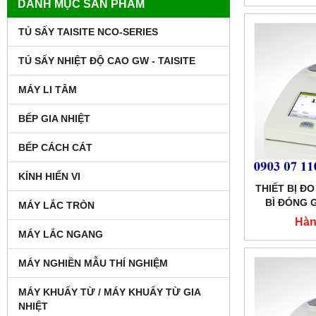
DANH MỤC SẢN PHẨM
TỦ SẤY TAISITE NCO-SERIES
TỦ SẤY NHIỆT ĐỘ CAO GW - TAISITE
MÁY LI TÂM
BẾP GIA NHIỆT
BẾP CÁCH CÁT
KÍNH HIỂN VI
THIẾT BỊ Đ
BÌ ĐÓNG 
MÁY LẮC TRÒN
MODE
Hàn
MÁY LẮC NGANG
MÁY NGHIỀN MẪU THÍ NGHIỆM
MÁY KHUẤY TỪ / MÁY KHUẤY TỪ GIA
NHIỆT