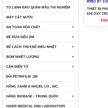
TỦ LẠNH BẢO QUẢN MẪU THÍ NGHIỆM
THIẾT BỊ P
KHÍ OXY TR
MÁY CẤT NƯỚC
GÓI MO
Hàn
AN TOÀN HÓA CHẤT
BỂ RỬA SIÊU ÂM
BỂ CÁCH THỦY,BỂ ĐIỀU NHIỆT
BOM NHIỆT LƯỢNG
CÂN ĐIỆN TỬ
ĐĨA PETRIFILM ,3M
HÃNG ZAHM & NAGEL CO., INC.
HÃNG BIOBASE - TRUNG QUỐC
HAIER MEDICAL AND LABORATORY