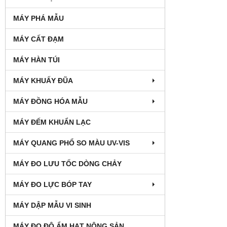
MÁY PHÁ MẪU
MÁY CẤT ĐẠM
MÁY HÀN TÚI
MÁY KHUẤY ĐŨA
MÁY ĐỒNG HÓA MẪU
MÁY ĐẾM KHUẨN LẠC
MÁY QUANG PHỔ SO MÀU UV-VIS
MÁY ĐO LƯU TỐC DÒNG CHẢY
MÁY ĐO LỰC BÓP TAY
MÁY DẬP MẪU VI SINH
MÁY ĐO ĐỘ ẨM HẠT NÔNG SẢN