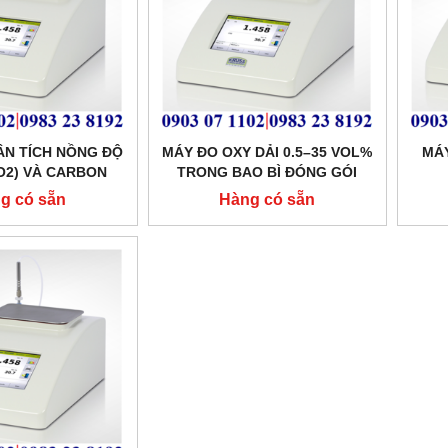
HÂN TÍCH NỒNG ĐỘ
MÁY ĐO OXY DẢI 0.5–35 VOL%
MÁ
(O2) VÀ CARBON
TRONG BAO BÌ ĐÓNG GÓI
O2) TRONG BAO BÌ
g có sẵn
Hàng có sẵn
MODEL: MAT1200