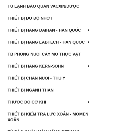
TỦ LẠNH BẢO QUẢN VACXIN/DƯỢC
THIẾT BỊ ĐO ĐỘ NHỚT
THIẾT BỊ HÃNG DAIHAN - HÀN QUỐC
THIẾT BỊ HÃNG LABTECH - HÀN QUỐC
TB PHÒNG NUÔI CẤY MÔ THỰC VẬT
THIẾT BỊ HÃNG KERN-SOHN
THIẾT BỊ CHĂN NUÔI - THÚ Y
THIẾT BỊ NGÀNH THAN
THƯỚC ĐO CƠ KHÍ
THIẾT BỊ KIỂM TRA LỰC XOẮN - MOMEN
XOẮN