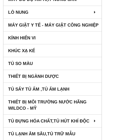
LÒ NUNG
MÁY GIẶT Y TẾ - MÁY GIẶT CÔNG NGHIỆP
KÍNH HIỂN VI
KHÚC XẠ KẾ
TỦ SO MÀU
THIẾT BỊ NGÀNH DƯỢC
TỦ SẤY TỦ ẤM ,TỦ ẤM LẠNH
THIẾT BỊ MÔI TRƯỜNG NƯỚC HÃNG
WILDCO - MỸ
TỦ ĐỰNG HÓA CHẤT,TỦ HÚT KHÍ ĐỘC
TỦ LẠNH ÂM SÂU,TỦ TRỮ MẪU