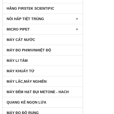
HÃNG FIRSTEK SCIENTIFIC
NỒI HẤP TIỆT TRÙNG
MICRO PIPET
MÁY CẤT NƯỚC
MÁY ĐO PH/MV/NHIỆT ĐỘ
MÁY LI TÂM
MÁY KHUẤY TỪ
MÁY LẮC,MÁY NGHIỀN
MÁY ĐẾM HẠT BỤI METONE - HACH
QUANG KẾ NGỌN LỬA
MÁY ĐO ĐỘ RUNG