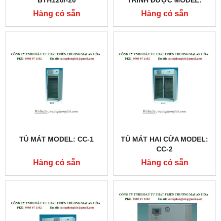
BTH120/-20
TRÌNH ĐƯỢC MODEL:
PBTH120/-20
Hàng có sẵn
Hàng có sẵn
TỦ MÁT MODEL: CC-1
TỦ MÁT HAI CỬA MODEL:
CC-2
Hàng có sẵn
Hàng có sẵn