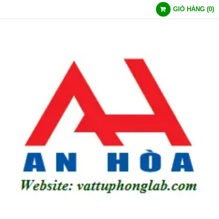
GIỎ HÀNG
(
0
)