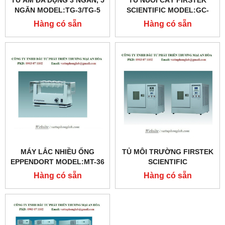
TỦ ẤM ĐA DỤNG 3 NGĂN, 5
TỦ NUÔI CẤY FIRSTEK
NGĂN MODEL:TG-3/TG-5
SCIENTIFIC MODEL:GC-
101
Hàng có sẵn
Hàng có sẵn
MÁY LẮC NHIỀU ỐNG
TỦ MÔI TRƯỜNG FIRSTEK
EPPENDORT MODEL:MT-36
SCIENTIFIC
MODEL:BTH80/-20
Hàng có sẵn
Hàng có sẵn