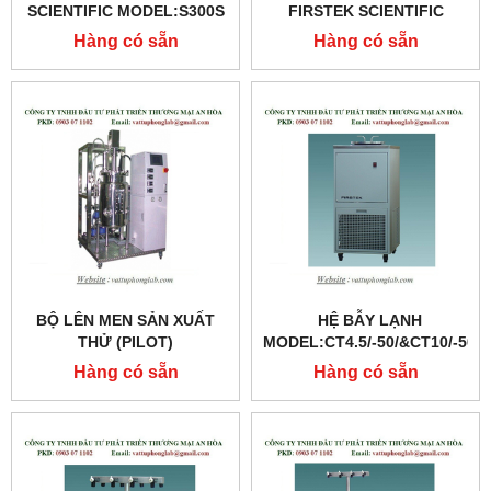
SCIENTIFIC MODEL:S300S
FIRSTEK SCIENTIFIC
MODEL:FB-3
Hàng có sẵn
Hàng có sẵn
BỘ LÊN MEN SẢN XUẤT
HỆ BẪY LẠNH
THỬ (PILOT)
MODEL:CT4.5/-50/&CT10/-50
Hàng có sẵn
Hàng có sẵn