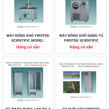
MÁY ĐÔNG KHÔ FIRSTEK
MÁY ĐÔNG KHÔ DẠNG TỦ
SCIENTIFIC MODEL:
FIRSTEK SCIENTIFIC
BFD4.5/50
MODEL:SFD12/-50-2S-6P
Hàng có sẵn
Hàng có sẵn