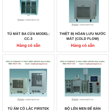
TỦ MÁT BA CỬA MODEL:
THIẾT BỊ HÒAN LƯU NƯỚC
CC-3
MÁT (COLD FLOW)
MODEL:SCF-25
Hàng có sẵn
Hàng có sẵn
TỦ ẤM CÓ LẮC FIRSTEK
BỘ LÊN MEN ĐỂ BÀN