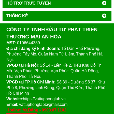
HỔ TRỢ TRỰC TUYẾN
THỐNG KÊ
CÔNG TY TNHH ĐẦU TƯ PHÁT TRIỂN
THƯƠNG MẠI AN HÒA
MST
: 0106644389
Địa chỉ đăng ký kinh doanh
: Tổ Dân Phố Phượng,
Phường Tây Mỗ, Quận Nam Từ Liêm, Thành Phố Hà
Nội.
VPGD tại Hà Nội
:
Số 14 - Liền Kề 2, Tiểu Khu Đô Thị
Mới Vạn Phúc, Phường Vạn Phúc, Quận Hà Đông,
Thành Phố Hà Nội.
VPGD tại TP.Hồ Chí Minh:
Số 39 - Đường Số 37, Khu
Phố 8, Phường Linh Đông, Quận Thủ Đức, Thành Phố
Hồ Chí Minh
Website
:https://vattuphonglab.vn
Email
: vattuphonglab@gmail.com
Hotline: Mr.Đăng - 0903.07.1102