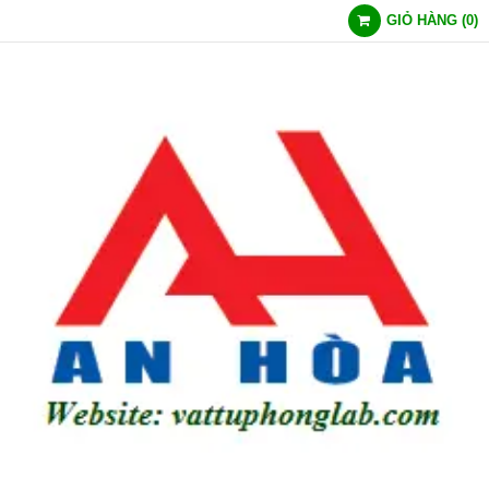
GIỎ HÀNG
(
0
)