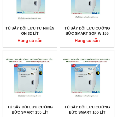
TỦ SẤY ĐỐI LƯU TỰ NHIÊN
TỦ SẤY ĐỐI LƯU CƯỠNG
ON 32 LÍT
BỨC SMART SOF-W 155
MODEL:THERMOSTABLE
LÍT
Hàng có sẵn
Hàng có sẵn
ON-32
MODEL:THERMOSTABLE
SOF-W155
TỦ SẤY ĐỐI LƯU CƯỠNG
TỦ SẤY ĐỐI LƯU CƯỠNG
BỨC SMART 155 LÍT
BỨC SMART 105 LÍT