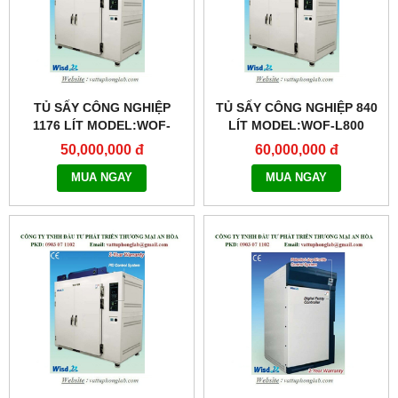
TỦ SẤY CÔNG NGHIỆP
TỦ SẤY CÔNG NGHIỆP 840
1176 LÍT MODEL:WOF-
LÍT MODEL:WOF-L800
L1000
50,000,000 đ
60,000,000 đ
MUA NGAY
MUA NGAY