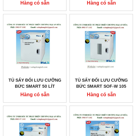
MODEL:THERMOSTABLE
MODEL:THERMOSTABLE
Hàng có sẵn
Hàng có sẵn
SOF-155
SOF-105
TỦ SẤY ĐỐI LƯU CƯỠNG
TỦ SẤY ĐỐI LƯU CƯỠNG
BỨC SMART 50 LÍT
BỨC SMART SOF-W 105
MODEL:THERMOSTABLE
LÍT
Hàng có sẵn
Hàng có sẵn
SOF-50
MODEL:THERMOSTABLE
SOF-W105