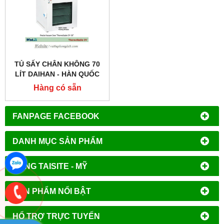
TỦ SẤY CHÂN KHÔNG 70
LÍT DAIHAN - HÀN QUỐC
Hàng có sẵn
FANPAGE FACEBOOK
DANH MỤC SẢN PHẨM
HÃNG TAISITE - MỸ
SẢN PHẨM NỔI BẬT
HỔ TRỢ TRỰC TUYẾN