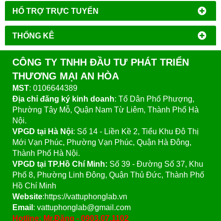
HỔ TRỢ TRỰC TUYẾN
THỐNG KÊ
CÔNG TY TNHH ĐẦU TƯ PHÁT TRIỂN
THƯƠNG MẠI AN HÒA
MST
: 0106644389
Địa chỉ đăng ký kinh doanh
: Tổ Dân Phố Phượng,
Phường Tây Mỗ, Quận Nam Từ Liêm, Thành Phố Hà
Nội.
VPGD tại Hà Nội
:
Số 14 - Liền Kề 2, Tiểu Khu Đô Thị
Mới Vạn Phúc, Phường Vạn Phúc, Quận Hà Đông,
Thành Phố Hà Nội.
VPGD tại TP.Hồ Chí Minh:
Số 39 - Đường Số 37, Khu
Phố 8, Phường Linh Đông, Quận Thủ Đức, Thành Phố
Hồ Chí Minh
Website
:https://vattuphonglab.vn
Email
: vattuphonglab@gmail.com
Hotline: Mr.Đăng - 0903.07.1102