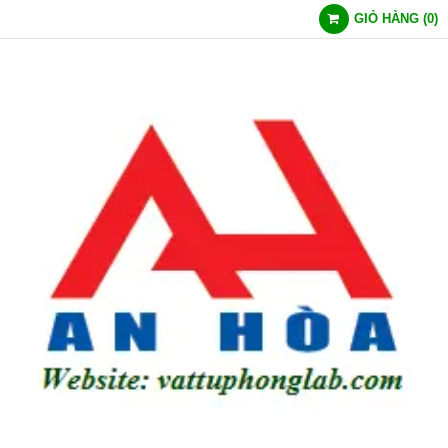
GIỎ HÀNG
(
0
)