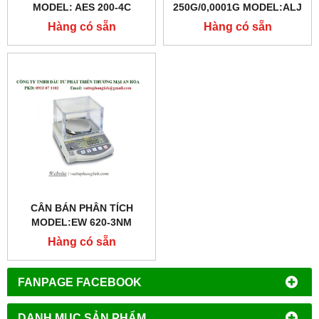
MODEL: AES 200-4C
250G/0,0001G MODEL:ALJ
250-4AM
Hàng có sẵn
Hàng có sẵn
CÂN BÁN PHÂN TÍCH
MODEL:EW 620-3NM
Hàng có sẵn
FANPAGE FACEBOOK
DANH MỤC SẢN PHẨM