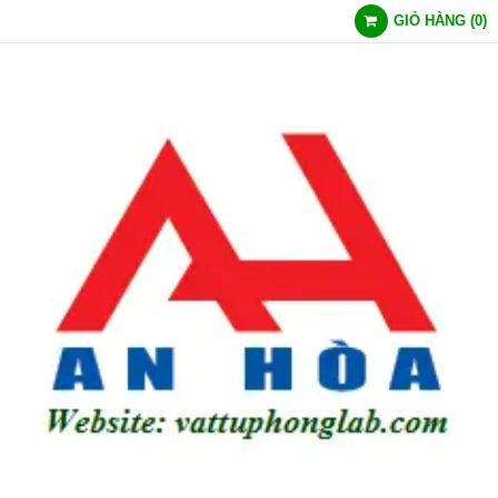
GIỎ HÀNG
(
0
)