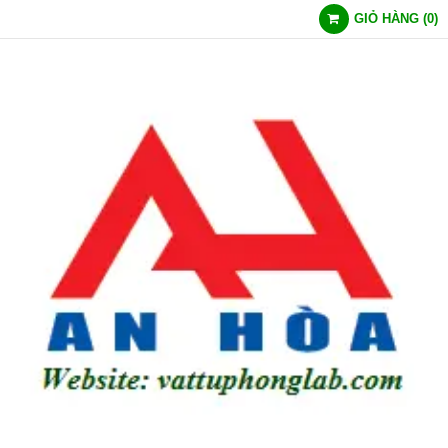
GIỎ HÀNG
(
0
)