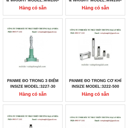
& WRIGHT MODEL:MW280-
& WRIGHT MODEL:MW280-
02
01
Hàng có sẵn
Hàng có sẵn
PANME ĐO TRONG 3 ĐIỂM
PANME ĐO TRONG CƠ KHÍ
INSIZE MODEL:3227-30
INSIZE MODEL:3222-500
Hàng có sẵn
Hàng có sẵn