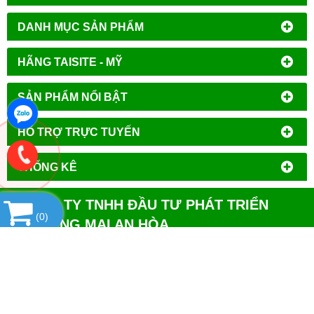
DANH MỤC SẢN PHẨM
HÃNG TAISITE - MỸ
SẢN PHẨM NỔI BẬT
HỔ TRỢ TRỰC TUYẾN
THỐNG KÊ
CÔNG TY TNHH ĐẦU TƯ PHÁT TRIỂN
(
0
)
THƯƠNG MẠI AN HÒA
MST
: 0106644389
Địa chỉ đăng ký kinh doanh
: Tổ Dân Phố Phượng,
Phường Tây Mỗ, Quận Nam Từ Liêm, Thành Phố Hà
Nội.
VPGD tại Hà Nội
:
Số 14 - Liền Kề 2, Tiểu Khu Đô Thị