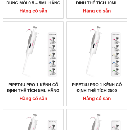
DUNG MÔI 0.5 – 5ML HÃNG
ĐỊNH THỂ TÍCH 10ML
DLAB
HÃNG AHN - ĐỨC
Hàng có sẵn
Hàng có sẵn
PIPET4U PRO 1 KÊNH CỐ
PIPET4U PRO 1 KÊNH CỐ
ĐỊNH THỂ TÍCH 5ML HÃNG
ĐỊNH THỂ TÍCH 2500
AHN - ĐỨC
MICROLIT (2.5ML) HÃNG
Hàng có sẵn
Hàng có sẵn
AHN - ĐỨC