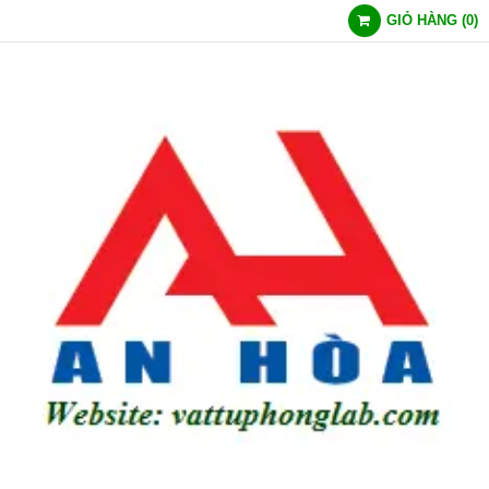
GIỎ HÀNG
(
0
)