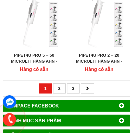
PIPET4U PRO 5 – 50
PIPET4U PRO 2 – 20
MICROLIT HÃNG AHN -
MICROLIT HÃNG AHN -
ĐỨC
ĐỨC
Hàng có sẵn
Hàng có sẵn
1
2
3
FANPAGE FACEBOOK
DANH MỤC SẢN PHẨM