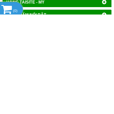
HÃNG TAISITE - MỸ
(
0
)
SẢN PHẨM NỔI BẬT
HỔ TRỢ TRỰC TUYẾN
THỐNG KÊ
CÔNG TY TNHH ĐẦU TƯ PHÁT TRIỂN
THƯƠNG MẠI AN HÒA
MST
: 0106644389
Địa chỉ đăng ký kinh doanh
: Tổ Dân Phố Phượng,
Phường Tây Mỗ, Quận Nam Từ Liêm, Thành Phố Hà
Nội.
VPGD tại Hà Nội
:
Số 14 - Liền Kề 2, Tiểu Khu Đô Thị
Mới Vạn Phúc, Phường Vạn Phúc, Quận Hà Đông,
Thành Phố Hà Nội.
VPGD tại TP.Hồ Chí Minh:
Số 39 - Đường Số 37, Khu
Phố 8, Phường Linh Đông, Quận Thủ Đức, Thành Phố