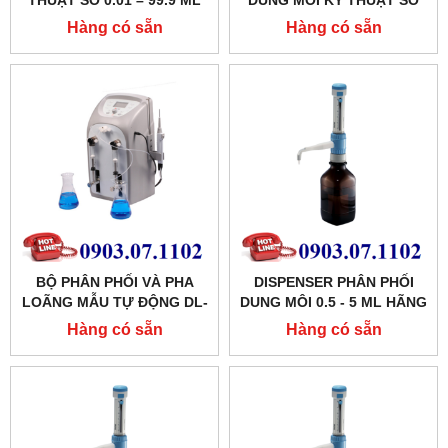
THUẬT SỐ 0.01 – 99.9 ML
DUNG MÔI KỸ THUẬT SỐ
DTRITE HÃNG DLAB
0.01 – 99.9 ML, DFLOW
Hàng có sẵn
Hàng có sẵn
DLAB
BỘ PHÂN PHỐI VÀ PHA
DISPENSER PHÂN PHỐI
LOÃNG MẪU TỰ ĐỘNG DL-
DUNG MÔI 0.5 - 5 ML HÃNG
D50-PRO HÃNG DLAB
DLAB
Hàng có sẵn
Hàng có sẵn