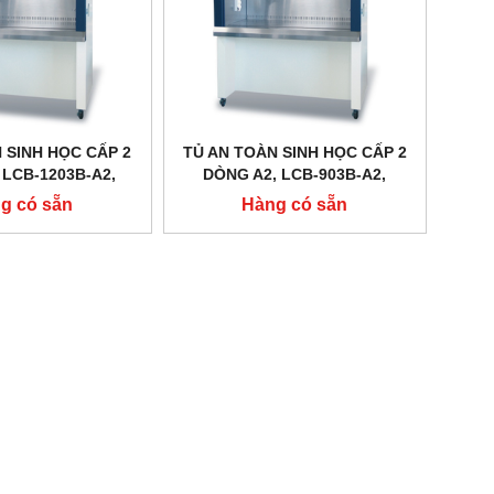
 SINH HỌC CẤP 2
TỦ AN TOÀN SINH HỌC CẤP 2
 LCB-1203B-A2,
DÒNG A2, LCB-903B-A2,
TECH - HÀN QUỐC
DAIHAN LABTECH - HÀN QUỐC
g có sẵn
Hàng có sẵn