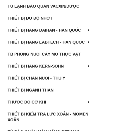
TỦ LẠNH BẢO QUẢN VACXIN/DƯỢC
THIẾT BỊ ĐO ĐỘ NHỚT
THIẾT BỊ HÃNG DAIHAN - HÀN QUỐC
THIẾT BỊ HÃNG LABTECH - HÀN QUỐC
TB PHÒNG NUÔI CẤY MÔ THỰC VẬT
THIẾT BỊ HÃNG KERN-SOHN
THIẾT BỊ CHĂN NUÔI - THÚ Y
THIẾT BỊ NGÀNH THAN
THƯỚC ĐO CƠ KHÍ
THIẾT BỊ KIỂM TRA LỰC XOẮN - MOMEN
XOẮN