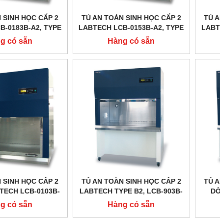
 SINH HỌC CẤP 2
TỦ AN TOÀN SINH HỌC CẤP 2
TỦ A
B-0183B-A2, TYPE
LABTECH LCB-0153B-A2, TYPE
LABT
A2
A2
g có sẵn
Hàng có sẵn
 SINH HỌC CẤP 2
TỦ AN TOÀN SINH HỌC CẤP 2
TỦ A
TECH LCB-0103B-
LABTECH TYPE B2, LCB-903B-
DÒ
3B-A2, LCB-0153B-
B2, LCB-1203B-B2, LCB-1503B-
DAIH
g có sẵn
Hàng có sẵn
CB-0183B-A2
B2