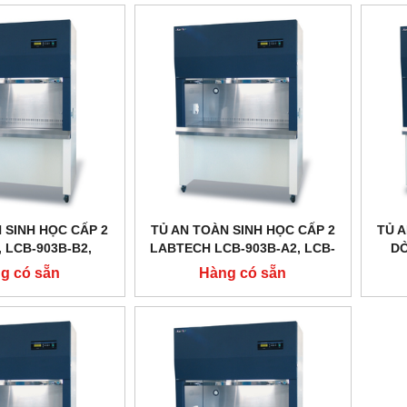
 SINH HỌC CẤP 2
TỦ AN TOÀN SINH HỌC CẤP 2
TỦ A
 LCB-903B-B2,
LABTECH LCB-903B-A2, LCB-
DÒ
TECH - HÀN QUỐC
1203B-A2, LCB-1503B-A2, LCB-
DAIH
g có sẵn
Hàng có sẵn
1803B-A2