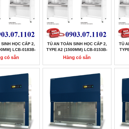
 SINH HỌC CẤP 2,
TỦ AN TOÀN SINH HỌC CẤP 2,
TỦ A
00MM) LCB-0183B-
TYPE A2 (1500MM) LCB-0153B-
TYPE
LABTECH
A2 LABTECH
g có sẵn
Hàng có sẵn