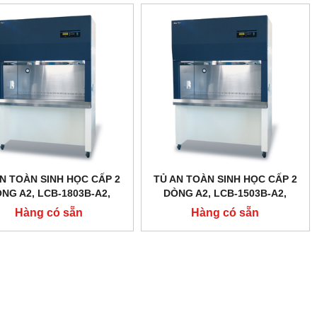
N TOÀN SINH HỌC CẤP 2
TỦ AN TOÀN SINH HỌC CẤP 2
NG A2, LCB-1803B-A2,
DÒNG A2, LCB-1503B-A2,
AN LABTECH - HÀN QUỐC
DAIHAN LABTECH - HÀN QUỐC
Hàng có sẵn
Hàng có sẵn