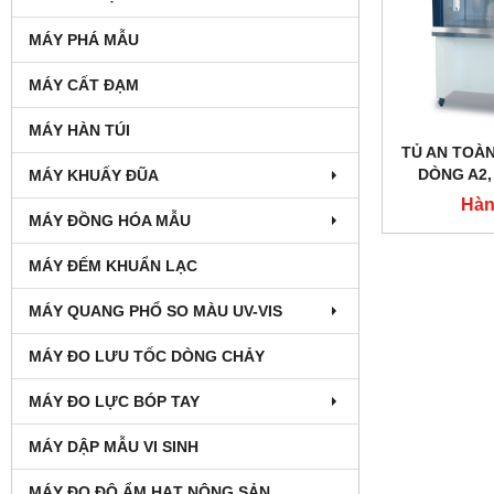
MÁY PHÁ MẪU
MÁY CẤT ĐẠM
MÁY HÀN TÚI
TỦ AN TOÀN
DÒNG A2,
MÁY KHUẤY ĐŨA
DAIHAN LAB
Hàn
MÁY ĐỒNG HÓA MẪU
MÁY ĐẾM KHUẨN LẠC
MÁY QUANG PHỔ SO MÀU UV-VIS
MÁY ĐO LƯU TỐC DÒNG CHẢY
MÁY ĐO LỰC BÓP TAY
MÁY DẬP MẪU VI SINH
MÁY ĐO ĐỘ ẨM HẠT NÔNG SẢN