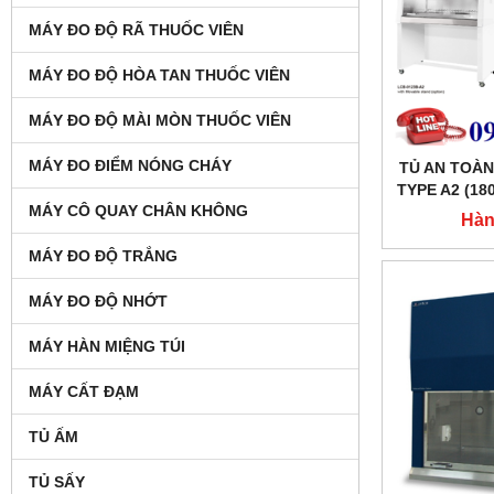
MÁY ĐO ĐỘ RÃ THUỐC VIÊN
MÁY ĐO ĐỘ HÒA TAN THUỐC VIÊN
MÁY ĐO ĐỘ MÀI MÒN THUỐC VIÊN
MÁY ĐO ĐIỂM NÓNG CHÁY
TỦ AN TOÀN
TYPE A2 (18
MÁY CÔ QUAY CHÂN KHÔNG
A2 
Hàn
MÁY ĐO ĐỘ TRẮNG
MÁY ĐO ĐỘ NHỚT
MÁY HÀN MIỆNG TÚI
MÁY CẤT ĐẠM
TỦ ẤM
TỦ SẤY