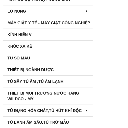
LÒ NUNG
MÁY GIẶT Y TẾ - MÁY GIẶT CÔNG NGHIỆP
KÍNH HIỂN VI
KHÚC XẠ KẾ
TỦ SO MÀU
THIẾT BỊ NGÀNH DƯỢC
TỦ SẤY TỦ ẤM ,TỦ ẤM LẠNH
THIẾT BỊ MÔI TRƯỜNG NƯỚC HÃNG
WILDCO - MỸ
TỦ ĐỰNG HÓA CHẤT,TỦ HÚT KHÍ ĐỘC
TỦ LẠNH ÂM SÂU,TỦ TRỮ MẪU