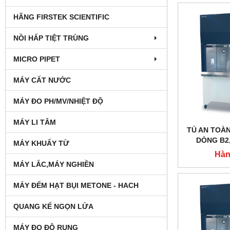
HÃNG FIRSTEK SCIENTIFIC
NỒI HẤP TIỆT TRÙNG
MICRO PIPET
MÁY CẤT NƯỚC
MÁY ĐO PH/MV/NHIỆT ĐỘ
MÁY LI TÂM
TỦ AN TOÀN
DÒNG B2,
MÁY KHUẤY TỪ
DAIHAN LAB
Hàn
MÁY LẮC,MÁY NGHIỀN
MÁY ĐẾM HẠT BỤI METONE - HACH
QUANG KẾ NGỌN LỬA
MÁY ĐO ĐỘ RUNG