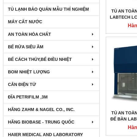
TỦ LẠNH BẢO QUẢN MẪU THÍ NGHIỆM
TỦ AN TOÀN
LABTECH LC
MÁY CẤT NƯỚC
Hàn
AN TOÀN HÓA CHẤT
BỂ RỬA SIÊU ÂM
BỂ CÁCH THỦY,BỂ ĐIỀU NHIỆT
BOM NHIỆT LƯỢNG
CÂN ĐIỆN TỬ
ĐĨA PETRIFILM ,3M
HÃNG ZAHM & NAGEL CO., INC.
TỦ AN TOÀN
ĐỂ BÀN LAB
HÃNG BIOBASE - TRUNG QUỐC
A2, LCB-012
Hàn
A2, L
HAIER MEDICAL AND LABORATORY