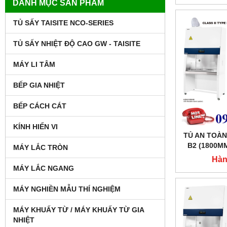
DANH MỤC SẢN PHẨM
TỦ SẤY TAISITE NCO-SERIES
TỦ SẤY NHIỆT ĐỘ CAO GW - TAISITE
MÁY LI TÂM
BẾP GIA NHIỆT
BẾP CÁCH CÁT
KÍNH HIỂN VI
TỦ AN TOÀN
B2 (1800M
MÁY LẮC TRÒN
L
Hàn
MÁY LẮC NGANG
MÁY NGHIỀN MẪU THÍ NGHIỆM
MÁY KHUẤY TỪ / MÁY KHUẤY TỪ GIA
NHIỆT