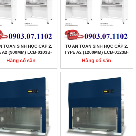
N TOÀN SINH HỌC CẤP 2,
TỦ AN TOÀN SINH HỌC CẤP 2,
 A2 (900MM) LCB-0103B-
TYPE A2 (1200MM) LCB-0123B-
A2 LABTECH
A2 LABTECH
Hàng có sẵn
Hàng có sẵn