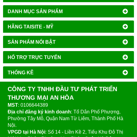
DANH MỤC SẢN PHẨM
HÃNG TAISITE - MỸ
SẢN PHẨM NỔI BẬT
HỔ TRỢ TRỰC TUYẾN
THỐNG KÊ
CÔNG TY TNHH ĐẦU TƯ PHÁT TRIỂN
THƯƠNG MẠI AN HÒA
MST
: 0106644389
Địa chỉ đăng ký kinh doanh
: Tổ Dân Phố Phượng,
Phường Tây Mỗ, Quận Nam Từ Liêm, Thành Phố Hà
Nội.
VPGD tại Hà Nội
:
Số 14 - Liền Kề 2, Tiểu Khu Đô Thị