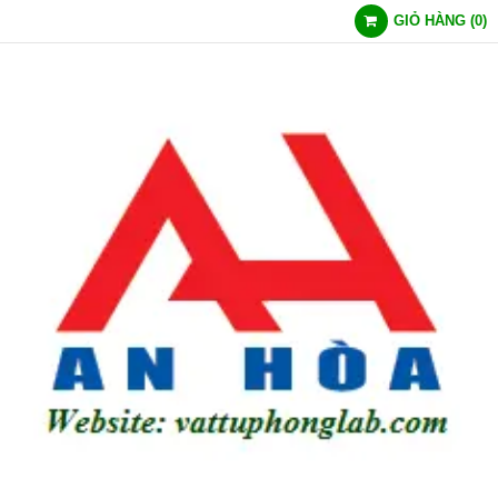
GIỎ HÀNG
(
0
)