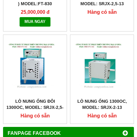
) MODEL:FT-830
MODEL: SRJX-2,5-13
25,000,000 đ
Hàng có sẵn
MUA NGAY
LÒ NUNG ỐNG ĐÔI
LÒ NUNG ỐNG 1300OC,
1300OC, MODEL: SRJX-2,5-
MODEL: SRJX-2-13
13
Hàng có sẵn
Hàng có sẵn
FANPAGE FACEBOOK