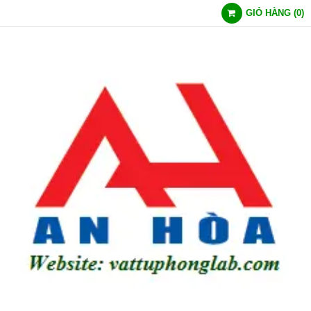
GIỎ HÀNG
(
0
)