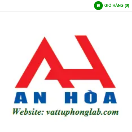
GIỎ HÀNG
(
0
)