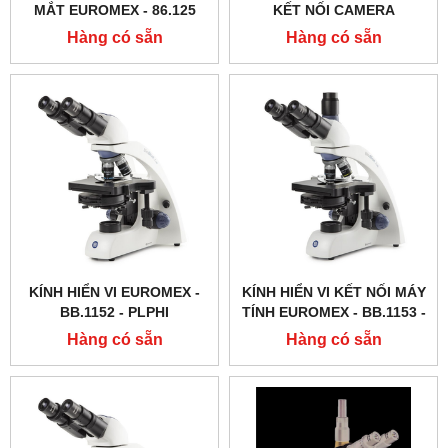
MẮT EUROMEX - 86.125
KẾT NỐI CAMERA
EUROMEX - BB.1153 ‑
Hàng có sẵn
Hàng có sẵn
PLPHI
KÍNH HIỂN VI EUROMEX -
KÍNH HIỂN VI KẾT NỐI MÁY
BB.1152 ‑ PLPHI
TÍNH EUROMEX - BB.1153 ‑
PLPH
Hàng có sẵn
Hàng có sẵn