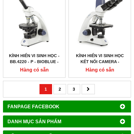
KÍNH HIỂN VI SINH HỌC -
KÍNH HIỂN VI SINH HỌC
BB.4220 ‑ P - BIOBLUE -
KẾT NỐI CAMERA -
EUROMEX - HÀ LAN
BB.4269 - BIOBLUE -
Hàng có sẵn
Hàng có sẵn
EUROMEX - HÀ LAN
1
2
3
FANPAGE FACEBOOK
DANH MỤC SẢN PHẨM