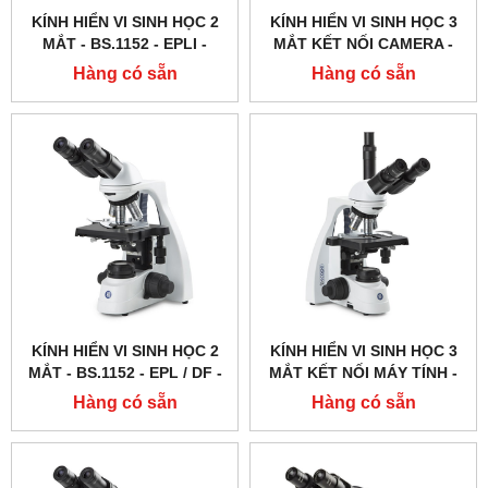
KÍNH HIỂN VI SINH HỌC 2
KÍNH HIỂN VI SINH HỌC 3
MẮT - BS.1152 ‑ EPLI -
MẮT KẾT NỐI CAMERA -
EUROMEX - HÀ LAN
BS.1153 ‑ EPL / DF -
Hàng có sẵn
Hàng có sẵn
EUROMEX - HÀ LAN
KÍNH HIỂN VI SINH HỌC 2
KÍNH HIỂN VI SINH HỌC 3
MẮT - BS.1152 ‑ EPL / DF -
MẮT KẾT NỐI MÁY TÍNH -
EUROMEX - HÀ LAN
BS.1153 ‑ EPL - EUROMEX -
Hàng có sẵn
Hàng có sẵn
HÀ LAN