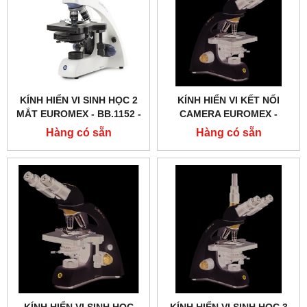
KÍNH HIỂN VI SINH HỌC 2
KÍNH HIỂN VI KẾT NỐI
MẮT EUROMEX - BB.1152 ‑
CAMERA EUROMEX -
PLPH
BB.1153 ‑ PLI
Hàng có sẵn
Hàng có sẵn