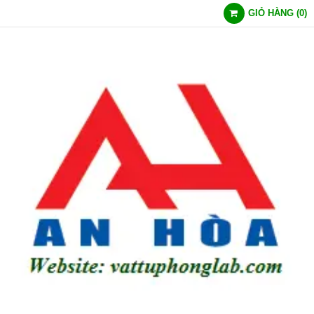
GIỎ HÀNG
(
0
)