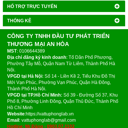
HỔ TRỢ TRỰC TUYẾN
THỐNG KÊ
CÔNG TY TNHH ĐẦU TƯ PHÁT TRIỂN
THƯƠNG MẠI AN HÒA
MST
: 0106644389
Địa chỉ đăng ký kinh doanh
: Tổ Dân Phố Phượng,
Phường Tây Mỗ, Quận Nam Từ Liêm, Thành Phố Hà
Nội.
VPGD tại Hà Nội
:
Số 14 - Liền Kề 2, Tiểu Khu Đô Thị
Mới Vạn Phúc, Phường Vạn Phúc, Quận Hà Đông,
Thành Phố Hà Nội.
VPGD tại TP.Hồ Chí Minh:
Số 39 - Đường Số 37, Khu
Phố 8, Phường Linh Đông, Quận Thủ Đức, Thành Phố
Hồ Chí Minh
Website
:https://vattuphonglab.vn
Email
: vattuphonglab@gmail.com
Hotline: Mr.Đăng - 0903.07.1102