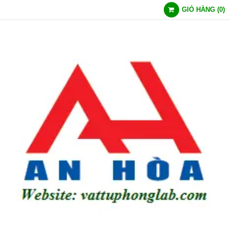
GIỎ HÀNG
(
0
)