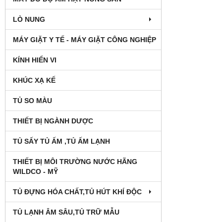
LÒ NUNG
MÁY GIẶT Y TẾ - MÁY GIẶT CÔNG NGHIỆP
KÍNH HIỂN VI
KHÚC XẠ KẾ
TỦ SO MÀU
THIẾT BỊ NGÀNH DƯỢC
TỦ SẤY TỦ ẤM ,TỦ ẤM LẠNH
THIẾT BỊ MÔI TRƯỜNG NƯỚC HÃNG
WILDCO - MỸ
TỦ ĐỰNG HÓA CHẤT,TỦ HÚT KHÍ ĐỘC
TỦ LẠNH ÂM SÂU,TỦ TRỮ MẪU