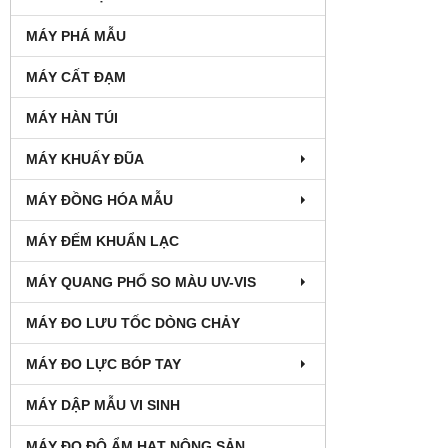
MÁY PHÁ MẪU
MÁY CẤT ĐẠM
MÁY HÀN TÚI
MÁY KHUẤY ĐŨA
MÁY ĐỒNG HÓA MẪU
MÁY ĐẾM KHUẨN LẠC
MÁY QUANG PHỔ SO MÀU UV-VIS
MÁY ĐO LƯU TỐC DÒNG CHẢY
MÁY ĐO LỰC BÓP TAY
MÁY DẬP MẪU VI SINH
MÁY ĐO ĐỘ ẨM HẠT NÔNG SẢN