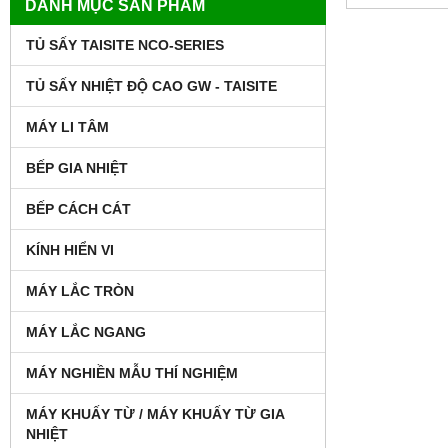
DANH MỤC SẢN PHẨM
TỦ SẤY TAISITE NCO-SERIES
TỦ SẤY NHIỆT ĐỘ CAO GW - TAISITE
MÁY LI TÂM
BẾP GIA NHIỆT
BẾP CÁCH CÁT
KÍNH HIỂN VI
MÁY LẮC TRÒN
MÁY LẮC NGANG
MÁY NGHIỀN MẪU THÍ NGHIỆM
MÁY KHUẤY TỪ / MÁY KHUẤY TỪ GIA
NHIỆT