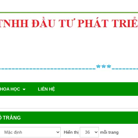
KHOA HỌC
LIÊN HỆ
Ộ TRẮNG
Hiển thị
mỗi trang