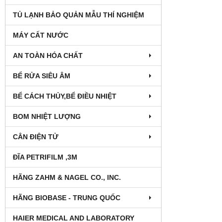
TỦ LẠNH BẢO QUẢN MẪU THÍ NGHIỆM
MÁY CẤT NƯỚC
AN TOÀN HÓA CHẤT
BỂ RỬA SIÊU ÂM
BỂ CÁCH THỦY,BỂ ĐIỀU NHIỆT
BOM NHIỆT LƯỢNG
CÂN ĐIỆN TỬ
ĐĨA PETRIFILM ,3M
HÃNG ZAHM & NAGEL CO., INC.
HÃNG BIOBASE - TRUNG QUỐC
HAIER MEDICAL AND LABORATORY