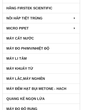
HÃNG FIRSTEK SCIENTIFIC
NỒI HẤP TIỆT TRÙNG
MICRO PIPET
MÁY CẤT NƯỚC
MÁY ĐO PH/MV/NHIỆT ĐỘ
MÁY LI TÂM
MÁY KHUẤY TỪ
MÁY LẮC,MÁY NGHIỀN
MÁY ĐẾM HẠT BỤI METONE - HACH
QUANG KẾ NGỌN LỬA
MÁY ĐO ĐỘ RUNG