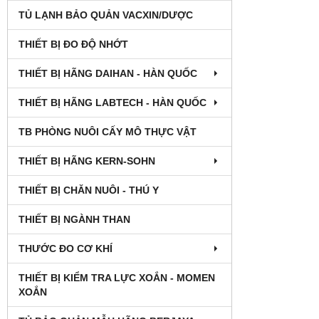
TỦ LẠNH BẢO QUẢN VACXIN/DƯỢC
THIẾT BỊ ĐO ĐỘ NHỚT
THIẾT BỊ HÃNG DAIHAN - HÀN QUỐC
THIẾT BỊ HÃNG LABTECH - HÀN QUỐC
TB PHÒNG NUÔI CẤY MÔ THỰC VẬT
THIẾT BỊ HÃNG KERN-SOHN
THIẾT BỊ CHĂN NUÔI - THÚ Y
THIẾT BỊ NGÀNH THAN
THƯỚC ĐO CƠ KHÍ
THIẾT BỊ KIỂM TRA LỰC XOẮN - MOMEN
XOẮN