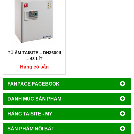
TỦ ẤM TAISITE – DH3600II
– 43 LÍT
Hàng có sẵn
FANPAGE FACEBOOK
DANH MỤC SẢN PHẨM
HÃNG TAISITE - MỸ
SẢN PHẨM NỔI BẬT