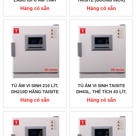
LABO IUI Ủ ẤM TINH
TAISITE (BUỒNG INOX)
TRÙNG
Hàng có sẵn
Hàng có sẵn
TỦ ẤM VI SINH 210 LÍT,
TỦ ẤM VI SINH TAISITE
DH210D HÃNG TAISITE
DH43L, THỂ TÍCH 43 LÍT,
CÓ ĐÈN UV TIỆT TRÙNG
Hàng có sẵn
Hàng có sẵn