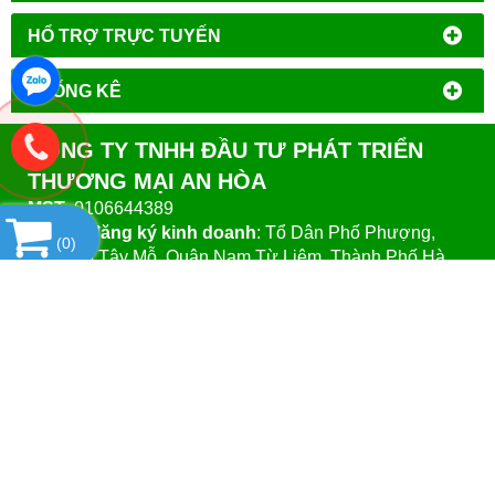
HỔ TRỢ TRỰC TUYẾN
THỐNG KÊ
CÔNG TY TNHH ĐẦU TƯ PHÁT TRIỂN
THƯƠNG MẠI AN HÒA
MST
: 0106644389
Địa chỉ đăng ký kinh doanh
: Tổ Dân Phố Phượng,
(
0
)
Phường Tây Mỗ, Quận Nam Từ Liêm, Thành Phố Hà
Nội.
VPGD tại Hà Nội
:
Số 14 - Liền Kề 2, Tiểu Khu Đô Thị
Mới Vạn Phúc, Phường Vạn Phúc, Quận Hà Đông,
Thành Phố Hà Nội.
VPGD tại TP.Hồ Chí Minh:
Số 39 - Đường Số 37, Khu
Phố 8, Phường Linh Đông, Quận Thủ Đức, Thành Phố
Hồ Chí Minh
Website
:https://vattuphonglab.vn
Email
: vattuphonglab@gmail.com