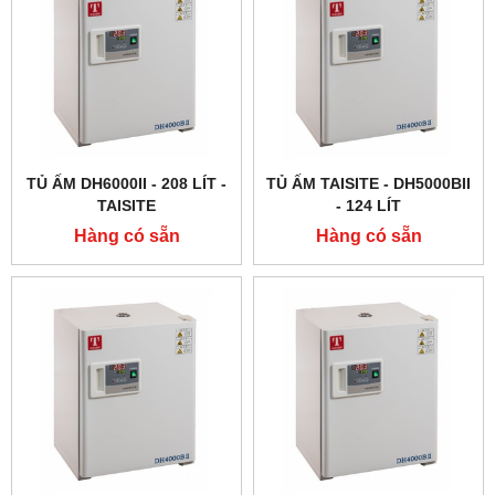
TỦ ẤM DH6000II - 208 LÍT -
TỦ ẤM TAISITE - DH5000BII
TAISITE
- 124 LÍT
Hàng có sẵn
Hàng có sẵn