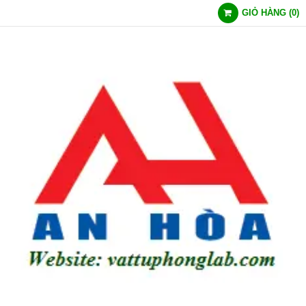
GIỎ HÀNG
(
0
)