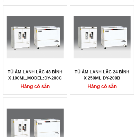
TỦ ẤM LẠNH LẮC 48 BÌNH
TỦ ẤM LẠNH LẮC 24 BÌNH
X 100ML,MODEL:DY-200C
X 250ML DY-200B
HÃNG TAISITELAB
TAISITELAB
Hàng có sẵn
Hàng có sẵn