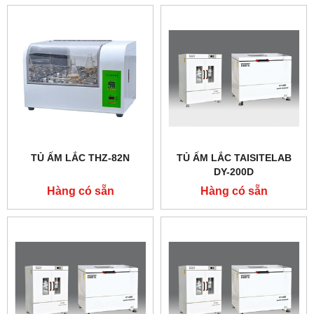
TỦ ẤM LẮC THZ-82N
TỦ ẤM LẮC TAISITELAB
DY-200D
Hàng có sẵn
Hàng có sẵn