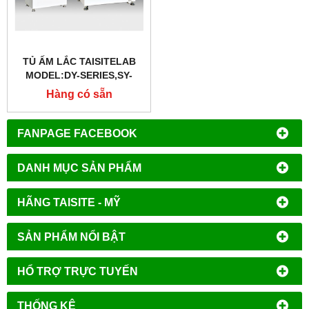
TỦ ẤM LẮC TAISITELAB
MODEL:DY-SERIES,SY-
SERIES,WY-SERIES
Hàng có sẵn
FANPAGE FACEBOOK
DANH MỤC SẢN PHẨM
HÃNG TAISITE - MỸ
SẢN PHẨM NỔI BẬT
HỔ TRỢ TRỰC TUYẾN
THỐNG KÊ