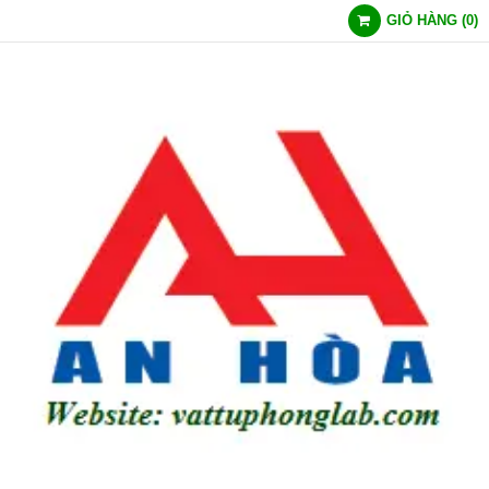
GIỎ HÀNG
(
0
)