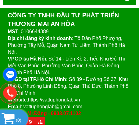
CÔNG TY TNHH ĐẦU TƯ PHÁT TRIỂN
THƯƠNG MẠI AN HÒA
MST
: 0106644389
Địa chỉ đăng ký kinh doanh
: Tổ Dân Phố Phượng,
Phường Tây Mỗ, Quận Nam Từ Liêm, Thành Phố Hà
Nội.
VPGD tại Hà Nội
:
Số 14 - Liền Kề 2, Tiểu Khu Đô Thị
Mới Vạn Phúc, Phường Vạn Phúc, Quận Hà Đông,
Thành Phố Hà Nội.
VPGD tại TP.Hồ Chí Minh:
Số 39 - Đường Số 37, Khu
Phố 8, Phường Linh Đông, Quận Thủ Đức, Thành Phố
Hồ Chí Minh
Website
:https://vattuphonglab.vn
Email
: vattuphonglab@gmail.com
Hotline: Mr.Đăng - 0903.07.1102
(
0
)