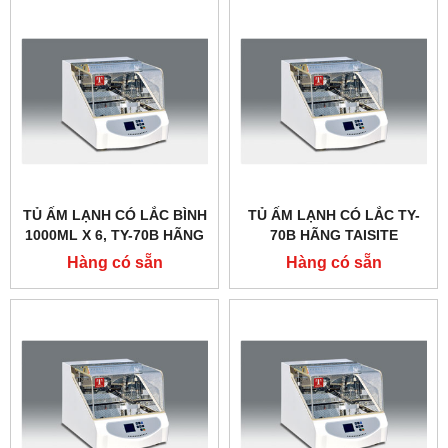
TỦ ẤM LẠNH CÓ LẮC BÌNH
TỦ ẤM LẠNH CÓ LẮC TY-
1000ML X 6, TY-70B HÃNG
70B HÃNG TAISITE
TAISITE
Hàng có sẵn
Hàng có sẵn