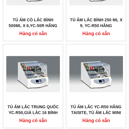
TỦ ẤM CÓ LẮC BÌNH
TỦ ẤM LẮC BÌNH 250 ML X
500ML X 6,YC-50R HÃNG
9, YC-R50 HÃNG
TAISITE
TAISITELAB
Hàng có sẵn
Hàng có sẵn
TỦ ẤM LẮC TRUNG QUỐC
TỦ ẤM LẮC YC-R50 HÃNG
YC-R50,GIÁ LẮC 16 BÌNH
TAISITE, TỦ ẤM LẮC MINI
100ML
Hàng có sẵn
Hàng có sẵn