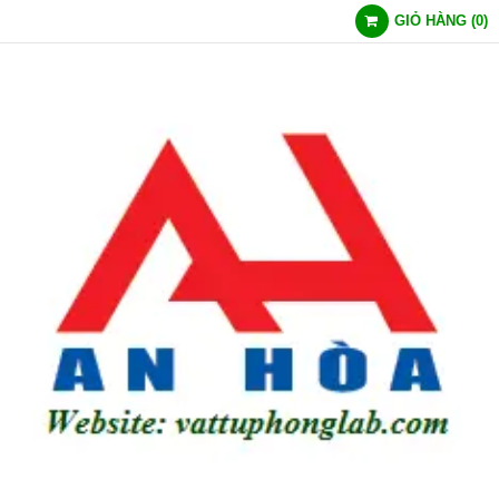
GIỎ HÀNG
(
0
)