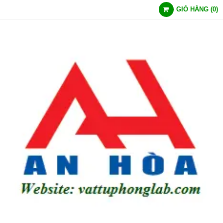
GIỎ HÀNG
(
0
)