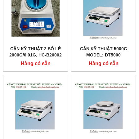
CÂN KỸ THUẬT 2 SỐ LẺ
CÂN KỸ THUẬT 5000G
2000G/0.01G, HC-B20002
MODEL: DT5000
HÃNG LABEX- ANH
Hàng có sẵn
Hàng có sẵn