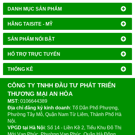
DANH MỤC SẢN PHẨM
HÃNG TAISITE - MỸ
SẢN PHẨM NỔI BẬT
HỔ TRỢ TRỰC TUYẾN
THỐNG KÊ
CÔNG TY TNHH ĐẦU TƯ PHÁT TRIỂN
THƯƠNG MẠI AN HÒA
MST
: 0106644389
Địa chỉ đăng ký kinh doanh
: Tổ Dân Phố Phượng,
Phường Tây Mỗ, Quận Nam Từ Liêm, Thành Phố Hà
Nội.
VPGD tại Hà Nội
:
Số 14 - Liền Kề 2, Tiểu Khu Đô Thị
Mới Vạn Phúc, Phường Vạn Phúc, Quận Hà Đông,