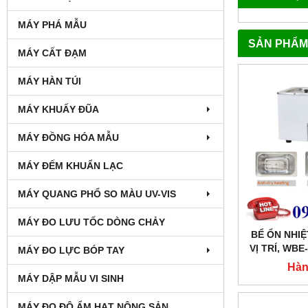
MÁY PHÁ MẪU
SẢN PHẨM
MÁY CẤT ĐẠM
MÁY HÀN TÚI
MÁY KHUẤY ĐŨA
MÁY ĐỒNG HÓA MẪU
MÁY ĐẾM KHUẨN LẠC
MÁY QUANG PHỔ SO MÀU UV-VIS
MÁY ĐO LƯU TỐC DÒNG CHẢY
BỂ ỔN NHI
VỊ TRÍ, WBE
MÁY ĐO LỰC BÓP TAY
Hàn
MÁY DẬP MẪU VI SINH
MÁY ĐO ĐỘ ẨM HẠT NÔNG SẢN