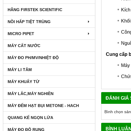
HÃNG FIRSTEK SCIENTIFIC
Kích
Khối
NỒI HẤP TIỆT TRÙNG
Công
MICRO PIPET
Nguồ
MÁY CẤT NƯỚC
Cung cấp 
MÁY ĐO PH/MV/NHIỆT ĐỘ
Máy
MÁY LI TÂM
Chứn
MÁY KHUẤY TỪ
MÁY LẮC,MÁY NGHIỀN
ĐÁNH GIÁ
MÁY ĐẾM HẠT BỤI METONE - HACH
Bình chọn sả
QUANG KẾ NGỌN LỬA
BÌNH LUẬ
MÁY ĐO ĐỘ RUNG