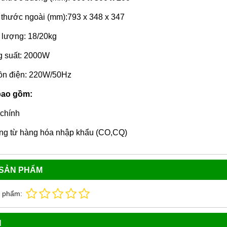
 thước ngoài (mm):793 x 348 x 347
 lượng: 18/20kg
 suất: 2000W
n điện: 220W/50Hz
bao gồm:
 chính
g từ hàng hóa nhập khẩu (CO,CQ)
 SẢN PHẨM
n phẩm:
N