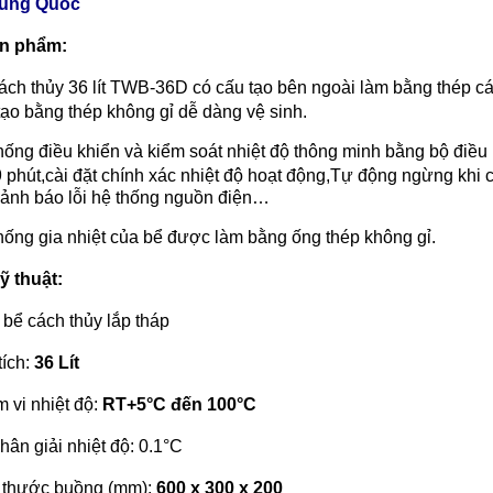
rung Quốc
ản phẩm:
ách thủy 36 lít TWB-36D có cấu tạo bên ngoài làm bằng thép 
tạo bằng thép không gỉ dễ dàng vệ sinh.
hống điều khiển và kiểm soát nhiệt độ thông minh bằng bộ điều 
 phút,cài đặt chính xác nhiệt độ hoạt động,Tự động ngừng khi c
cảnh báo lỗi hệ thống nguồn điện…
hống gia nhiệt của bể được làm bằng ống thép không gỉ.
ỹ thuật:
 bể cách thủy lắp tháp
tích:
36 Lít
 vi nhiệt độ:
RT+5°C đến 100°C
hân giải nhiệt độ: 0.1°C
 thước buồng (mm):
600 x 300 x 200