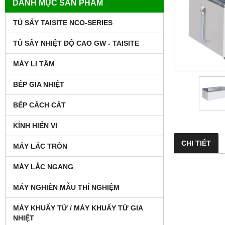
DANH MỤC SẢN PHẨM
TỦ SẤY TAISITE NCO-SERIES
TỦ SẤY NHIỆT ĐỘ CAO GW - TAISITE
MÁY LI TÂM
BẾP GIA NHIỆT
BẾP CÁCH CÁT
KÍNH HIỂN VI
CHI TIẾT
MÁY LẮC TRÒN
MÁY LẮC NGANG
MÁY NGHIỀN MẪU THÍ NGHIỆM
MÁY KHUẤY TỪ / MÁY KHUẤY TỪ GIA
NHIỆT