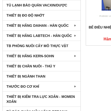
TỦ LẠNH BẢO QUẢN VACXIN/DƯỢC
THIẾT BỊ ĐO ĐỘ NHỚT
THIẾT BỊ HÃNG DAIHAN - HÀN QUỐC
BỂ ĐIỀU NHI
THIẾT BỊ HÃNG LABTECH - HÀN QUỐC
Hàn
TB PHÒNG NUÔI CẤY MÔ THỰC VẬT
THIẾT BỊ HÃNG KERN-SOHN
THIẾT BỊ CHĂN NUÔI - THÚ Y
THIẾT BỊ NGÀNH THAN
THƯỚC ĐO CƠ KHÍ
THIẾT BỊ KIỂM TRA LỰC XOẮN - MOMEN
XOẮN