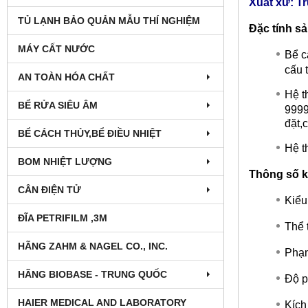
Xuất xứ: T
TỦ LẠNH BẢO QUẢN MẪU THÍ NGHIỆM
Đặc tính s
MÁY CẤT NƯỚC
Bể c
cấu 
AN TOÀN HÓA CHẤT
Hệ t
BỂ RỬA SIÊU ÂM
9999
đặt,
BỂ CÁCH THỦY,BỂ ĐIỀU NHIỆT
Hệ t
BOM NHIỆT LƯỢNG
Thông số k
CÂN ĐIỆN TỬ
Kiểu
ĐĨA PETRIFILM ,3M
Thể 
HÃNG ZAHM & NAGEL CO., INC.
Phạm
HÃNG BIOBASE - TRUNG QUỐC
Độ p
HAIER MEDICAL AND LABORATORY
Kích