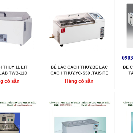
 THỦY 11 LÍT
BỂ LẮC CÁCH THỦY,BE LAC
BỂ C
ELAB TWB-11D
CACH THUY,YC-S30 ,TAISITE
T
g có sẵn
Hàng có sẵn