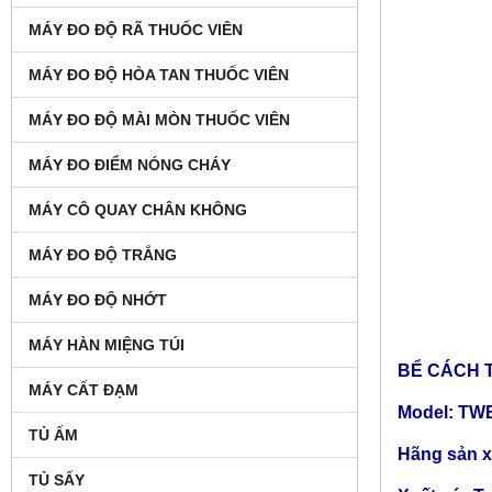
MÁY ĐO ĐỘ RÃ THUỐC VIÊN
MÁY ĐO ĐỘ HÒA TAN THUỐC VIÊN
MÁY ĐO ĐỘ MÀI MÒN THUỐC VIÊN
MÁY ĐO ĐIỂM NÓNG CHÁY
MÁY CÔ QUAY CHÂN KHÔNG
MÁY ĐO ĐỘ TRẮNG
MÁY ĐO ĐỘ NHỚT
MÁY HÀN MIỆNG TÚI
BỂ CÁCH T
MÁY CẤT ĐẠM
Model: TW
TỦ ẤM
Hãng sản xu
TỦ SẤY