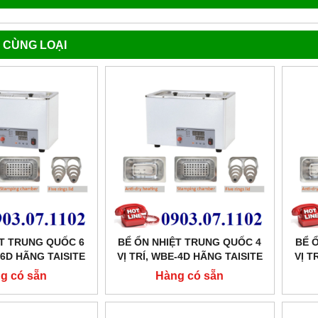
 CÙNG LOẠI
ỆT TRUNG QUỐC 6
BỂ ỔN NHIỆT TRUNG QUỐC 4
BỂ 
-6D HÃNG TAISITE
VỊ TRÍ, WBE-4D HÃNG TAISITE
VỊ T
g có sẵn
Hàng có sẵn