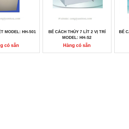
ỆT MODEL: HH-501
BỂ CÁCH THỦY 7 LÍT 2 VỊ TRÍ
BỂ C
MODEL: HH-S2
g có sẵn
Hàng có sẵn