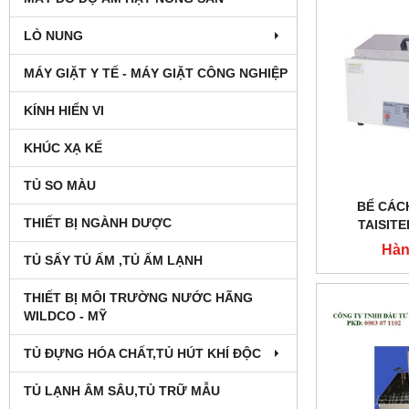
LÒ NUNG
MÁY GIẶT Y TẾ - MÁY GIẶT CÔNG NGHIỆP
KÍNH HIỂN VI
KHÚC XẠ KẾ
TỦ SO MÀU
BỂ CÁCH
THIẾT BỊ NGÀNH DƯỢC
TAISIT
Hàn
TỦ SẤY TỦ ẤM ,TỦ ẤM LẠNH
THIẾT BỊ MÔI TRƯỜNG NƯỚC HÃNG
WILDCO - MỸ
TỦ ĐỰNG HÓA CHẤT,TỦ HÚT KHÍ ĐỘC
TỦ LẠNH ÂM SÂU,TỦ TRỮ MẪU