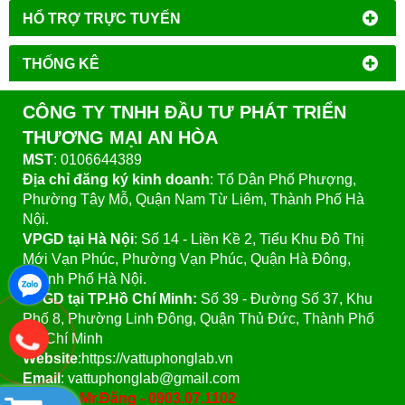
HỔ TRỢ TRỰC TUYẾN
THỐNG KÊ
CÔNG TY TNHH ĐẦU TƯ PHÁT TRIỂN
THƯƠNG MẠI AN HÒA
MST
: 0106644389
Địa chỉ đăng ký kinh doanh
: Tổ Dân Phố Phượng,
Phường Tây Mỗ, Quận Nam Từ Liêm, Thành Phố Hà
Nội.
VPGD tại Hà Nội
:
Số 14 - Liền Kề 2, Tiểu Khu Đô Thị
Mới Vạn Phúc, Phường Vạn Phúc, Quận Hà Đông,
Thành Phố Hà Nội.
VPGD tại TP.Hồ Chí Minh:
Số 39 - Đường Số 37, Khu
Phố 8, Phường Linh Đông, Quận Thủ Đức, Thành Phố
Hồ Chí Minh
Website
:https://vattuphonglab.vn
Email
: vattuphonglab@gmail.com
Hotline: Mr.Đăng - 0903.07.1102