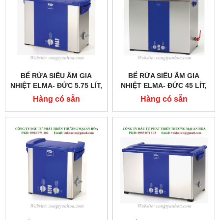
BỂ RỬA SIÊU ÂM GIA
BỂ RỬA SIÊU ÂM GIA
NHIỆT ELMA- ĐỨC 5.75 LÍT,
NHIỆT ELMA- ĐỨC 45 LÍT,
MODEL: S60H
MODEL: S450H
Hàng có sẵn
Hàng có sẵn