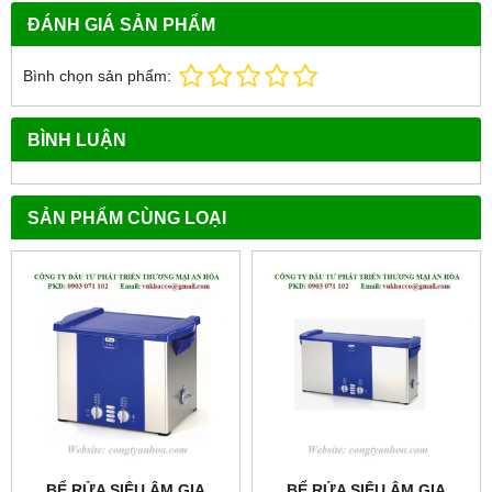
ĐÁNH GIÁ SẢN PHẨM
Bình chọn sản phẩm:
BÌNH LUẬN
SẢN PHẨM CÙNG LOẠI
BỂ RỬA SIÊU ÂM GIA
BỂ RỬA SIÊU ÂM GIA