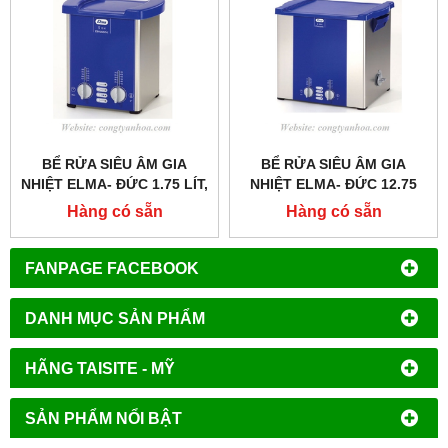
BỂ RỬA SIÊU ÂM GIA
BỂ RỬA SIÊU ÂM GIA
NHIỆT ELMA- ĐỨC 1.75 LÍT,
NHIỆT ELMA- ĐỨC 12.75
MODEL: S15H
LÍT, MODEL: S120H
Hàng có sẵn
Hàng có sẵn
FANPAGE FACEBOOK
DANH MỤC SẢN PHẨM
HÃNG TAISITE - MỸ
SẢN PHẨM NỔI BẬT