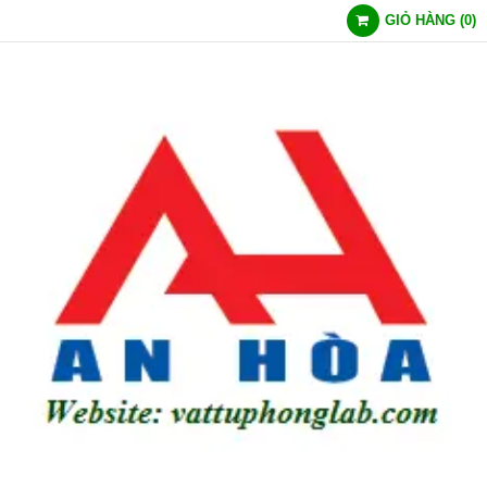
GIỎ HÀNG
(
0
)