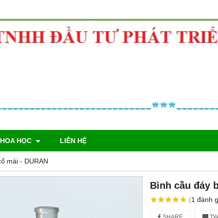
KHOA HỌC
LIÊN HỆ
cổ mài - DURAN
Bình cầu đáy 
(
1
đánh g
SHARE
TW