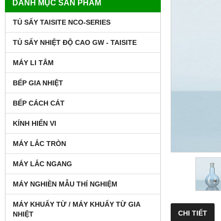
DANH MỤC SẢN PHẨM
TỦ SẤY TAISITE NCO-SERIES
TỦ SẤY NHIỆT ĐỘ CAO GW - TAISITE
MÁY LI TÂM
BẾP GIA NHIỆT
BẾP CÁCH CÁT
KÍNH HIỂN VI
MÁY LẮC TRÒN
MÁY LẮC NGANG
MÁY NGHIỀN MẪU THÍ NGHIỆM
MÁY KHUẤY TỪ / MÁY KHUẤY TỪ GIA
CHI TIẾT
NHIỆT