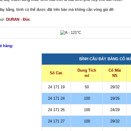
áy bằng, bình có thể được đặt trên bàn mà không cần vòng giá đỡ.
 xứ:
DURAN - Đức
ặt hàng:
BÌNH CẦU ĐÁY BẰNG CỔ MÀ
Dung Tích
Cổ Mài
Số Cat.
ml
NS
24 171 19
50
29/32
24 171 24
100
19/26
24 171 26
100
24/29
24 171 27
100
29/32