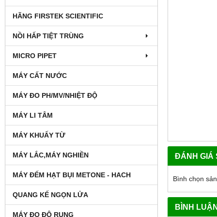
HÃNG FIRSTEK SCIENTIFIC
NỒI HẤP TIỆT TRÙNG
MICRO PIPET
MÁY CẤT NƯỚC
MÁY ĐO PH/MV/NHIỆT ĐỘ
MÁY LI TÂM
MÁY KHUẤY TỪ
MÁY LẮC,MÁY NGHIỀN
ĐÁNH GIÁ
MÁY ĐẾM HẠT BỤI METONE - HACH
Bình chọn sả
QUANG KẾ NGỌN LỬA
BÌNH LUẬ
MÁY ĐO ĐỘ RUNG