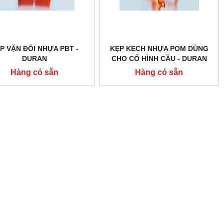
P VẶN ĐÔI NHỰA PBT -
KẸP KECH NHỰA POM DÙNG
DURAN
CHO CỔ HÌNH CẦU - DURAN
Hàng có sẵn
Hàng có sẵn