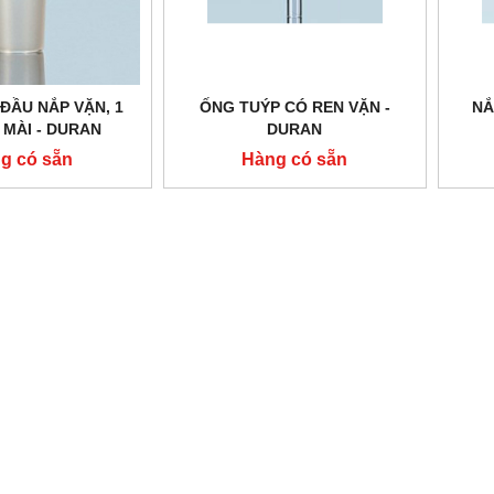
 ĐẦU NẮP VẶN, 1
ỐNG TUÝP CÓ REN VẶN -
NẮ
 MÀI - DURAN
DURAN
g có sẵn
Hàng có sẵn