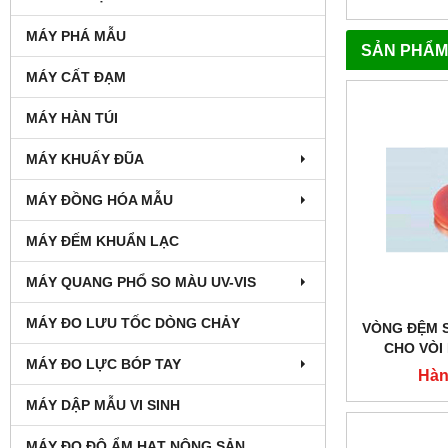
MÁY PHÁ MẪU
SẢN PHẨM
MÁY CẤT ĐẠM
MÁY HÀN TÚI
MÁY KHUẤY ĐŨA
MÁY ĐỒNG HÓA MẪU
MÁY ĐẾM KHUẨN LẠC
MÁY QUANG PHỔ SO MÀU UV-VIS
MÁY ĐO LƯU TỐC DÒNG CHẢY
VÒNG ĐỆM 
CHO VÒI 
MÁY ĐO LỰC BÓP TAY
Hàn
MÁY DẬP MẪU VI SINH
MÁY ĐO ĐỘ ẨM HẠT NÔNG SẢN