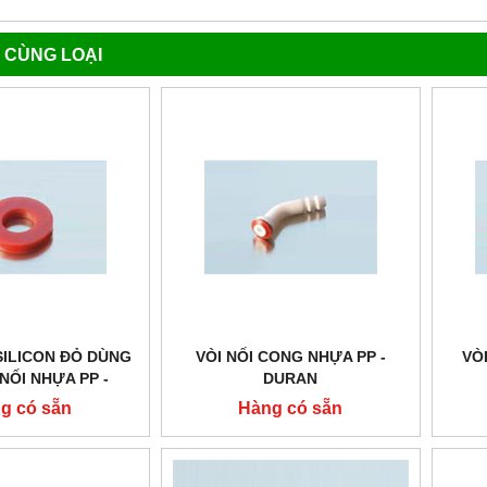
 CÙNG LOẠI
SILICON ĐỎ DÙNG
VÒI NỐI CONG NHỰA PP -
VÒ
NỐI NHỰA PP -
DURAN
DURAN
g có sẵn
Hàng có sẵn