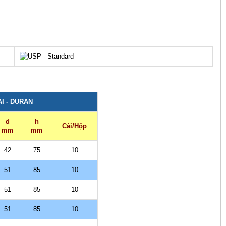
I - DURAN
d
h
Cái/Hộp
mm
mm
42
75
10
51
85
10
51
85
10
51
85
10