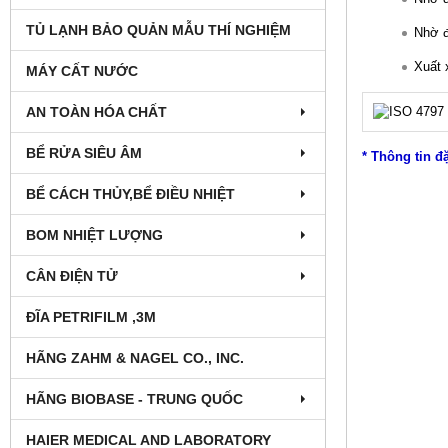
TỦ LẠNH BẢO QUẢN MẪU THÍ NGHIỆM
Nhờ đ
Xuất
MÁY CẤT NƯỚC
AN TOÀN HÓA CHẤT
BỂ RỬA SIÊU ÂM
* Thông tin đ
BỂ CÁCH THỦY,BỂ ĐIỀU NHIỆT
BOM NHIỆT LƯỢNG
CÂN ĐIỆN TỬ
ĐĨA PETRIFILM ,3M
HÃNG ZAHM & NAGEL CO., INC.
HÃNG BIOBASE - TRUNG QUỐC
HAIER MEDICAL AND LABORATORY