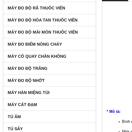
MÁY ĐO ĐỘ RÃ THUỐC VIÊN
MÁY ĐO ĐỘ HÒA TAN THUỐC VIÊN
MÁY ĐO ĐỘ MÀI MÒN THUỐC VIÊN
MÁY ĐO ĐIỂM NÓNG CHÁY
MÁY CÔ QUAY CHÂN KHÔNG
MÁY ĐO ĐỘ TRẮNG
MÁY ĐO ĐỘ NHỚT
MÁY HÀN MIỆNG TÚI
MÁY CẤT ĐẠM
* Mô tả:
TỦ ẤM
Bình 
TỦ SẤY
Nhờ đ