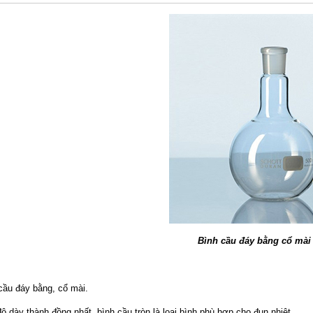
Bình cầu đáy bằng cổ mài
cầu đáy bằng, cổ mài.
ộ dày thành đồng nhất, bình cầu tròn là loại bình phù hợp cho đun nhiệt.