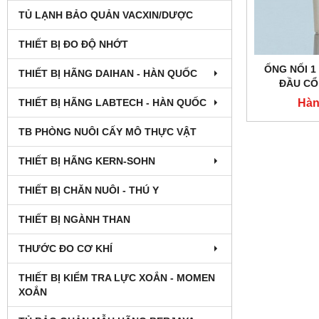
TỦ LẠNH BẢO QUẢN VACXIN/DƯỢC
THIẾT BỊ ĐO ĐỘ NHỚT
ỐNG NỐI 1
THIẾT BỊ HÃNG DAIHAN - HÀN QUỐC
ĐẦU CỔ
Hàn
THIẾT BỊ HÃNG LABTECH - HÀN QUỐC
TB PHÒNG NUÔI CẤY MÔ THỰC VẬT
THIẾT BỊ HÃNG KERN-SOHN
THIẾT BỊ CHĂN NUÔI - THÚ Y
THIẾT BỊ NGÀNH THAN
THƯỚC ĐO CƠ KHÍ
THIẾT BỊ KIỂM TRA LỰC XOẮN - MOMEN
XOẮN