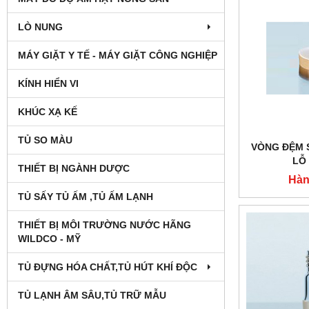
LÒ NUNG
MÁY GIẶT Y TẾ - MÁY GIẶT CÔNG NGHIỆP
KÍNH HIỂN VI
KHÚC XẠ KẾ
TỦ SO MÀU
VÒNG ĐỆM 
LỖ
THIẾT BỊ NGÀNH DƯỢC
Hàn
TỦ SẤY TỦ ẤM ,TỦ ẤM LẠNH
THIẾT BỊ MÔI TRƯỜNG NƯỚC HÃNG
WILDCO - MỸ
TỦ ĐỰNG HÓA CHẤT,TỦ HÚT KHÍ ĐỘC
TỦ LẠNH ÂM SÂU,TỦ TRỮ MẪU