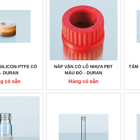
SILICON-PTFE CÓ
NẮP VẶN CÓ LỖ NHỰA PBT
TẤM 
 - DURAN
MÀU ĐỎ - DURAN
g có sẵn
Hàng có sẵn