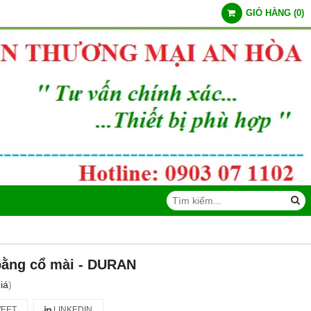
GIỎ HÀNG
(
0
)
bằng cổ mài - DURAN
iá
)
EET
LINKEDIN