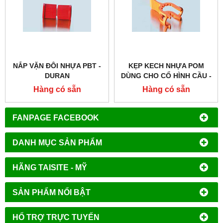
NẮP VẶN ĐÔI NHỰA PBT -
KẸP KECH NHỰA POM
DURAN
DÙNG CHO CỔ HÌNH CẦU -
DURAN
Hàng có sẵn
Hàng có sẵn
FANPAGE FACEBOOK
DANH MỤC SẢN PHẨM
HÃNG TAISITE - MỸ
SẢN PHẨM NỔI BẬT
HỔ TRỢ TRỰC TUYẾN