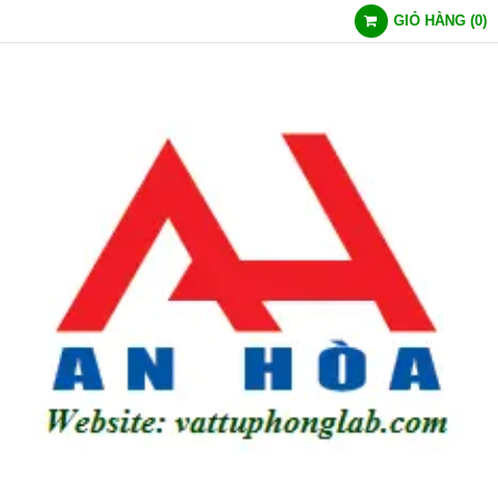
GIỎ HÀNG
(
0
)