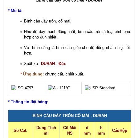
Bình cầu đáy tròn cổ mài - DURAN
* Mô tả:
Bình cầu đáy tròn, cổ mài.
Nhờ độ dày thành đồng nhất, bình cầu tròn là loại bình phù
hợp cho đun nhiệt.
Với hình dáng là hình cầu giúp cho độ đồng nhất nhiệt tốt
hơn.
Xuất xứ:
DURAN - Đức
* Ứng dụng:
chưng cất, chiết xuất.
* Thông tin đặt hàng:
BÌNH CẦU ĐÁY TRÒN CỔ MÀI - DURAN
Dung Tích
Cổ Mài
d
h
Số Cat.
Cái/Hộp
ml
NS
mm
mm