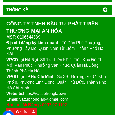
THỐNG KÊ
CÔNG TY TNHH ĐẦU TƯ PHÁT TRIỂN
THƯƠNG MẠI AN HÒA
MST
: 0106644389
Địa chỉ đăng ký kinh doanh
: Tổ Dân Phố Phượng,
Phường Tây Mỗ, Quận Nam Từ Liêm, Thành Phố Hà
Nội.
VPGD tại Hà Nội
:
Số 14 - Liền Kề 2, Tiểu Khu Đô Thị
Mới Vạn Phúc, Phường Vạn Phúc, Quận Hà Đông,
Thành Phố Hà Nội.
VPGD tại TP.Hồ Chí Minh:
Số 39 - Đường Số 37, Khu
Phố 8, Phường Linh Đông, Quận Thủ Đức, Thành Phố
Hồ Chí Minh
Website
:https://vattuphonglab.vn
Email
: vattuphonglab@gmail.com
Hotline: Mr.Đăng - 0903.07.1102