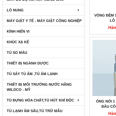
LÒ NUNG
VÒNG ĐỆM 
LỖ
MÁY GIẶT Y TẾ - MÁY GIẶT CÔNG NGHIỆP
Hàn
KÍNH HIỂN VI
KHÚC XẠ KẾ
TỦ SO MÀU
THIẾT BỊ NGÀNH DƯỢC
TỦ SẤY TỦ ẤM ,TỦ ẤM LẠNH
THIẾT BỊ MÔI TRƯỜNG NƯỚC HÃNG
WILDCO - MỸ
TỦ ĐỰNG HÓA CHẤT,TỦ HÚT KHÍ ĐỘC
ỐNG NỐI 1
ĐẦU CỔ
TỦ LẠNH ÂM SÂU,TỦ TRỮ MẪU
Hàn