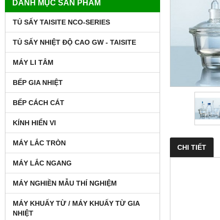
DANH MỤC SẢN PHẨM
TỦ SẤY TAISITE NCO-SERIES
TỦ SẤY NHIỆT ĐỘ CAO GW - TAISITE
MÁY LI TÂM
BẾP GIA NHIỆT
BẾP CÁCH CÁT
KÍNH HIỂN VI
MÁY LẮC TRÒN
CHI TIẾT
MÁY LẮC NGANG
MÁY NGHIỀN MẪU THÍ NGHIỆM
MÁY KHUẤY TỪ / MÁY KHUẤY TỪ GIA
NHIỆT