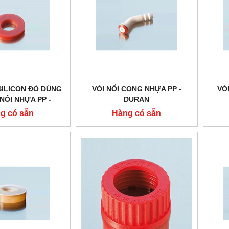
SILICON ĐỎ DÙNG
VÒI NỐI CONG NHỰA PP -
VÒ
NỐI NHỰA PP -
DURAN
DURAN
g có sẵn
Hàng có sẵn