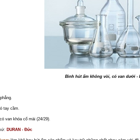
Bình hút ẩm không vòi, có van dưới -
phẳng.
ó tay cầm.
có van khóa cổ mài (24/29).
 xứ:
DURAN - Đức