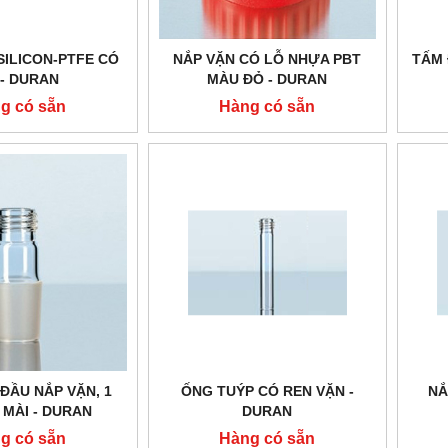
SILICON-PTFE CÓ
NẮP VẶN CÓ LỖ NHỰA PBT
TẤM 
 - DURAN
MÀU ĐỎ - DURAN
g có sẵn
Hàng có sẵn
 ĐẦU NẮP VẶN, 1
ỐNG TUÝP CÓ REN VẶN -
NẮ
 MÀI - DURAN
DURAN
g có sẵn
Hàng có sẵn