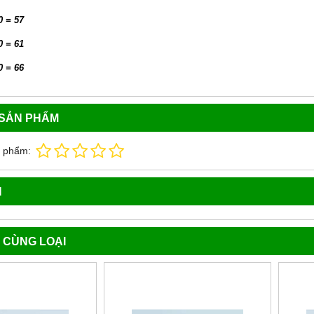
0 = 57
0 = 61
0 = 66
 SẢN PHẨM
n phẩm:
N
 CÙNG LOẠI