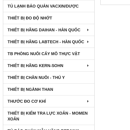
TỦ LẠNH BẢO QUẢN VACXIN/DƯỢC
THIẾT BỊ ĐO ĐỘ NHỚT
THIẾT BỊ HÃNG DAIHAN - HÀN QUỐC
THIẾT BỊ HÃNG LABTECH - HÀN QUỐC
TB PHÒNG NUÔI CẤY MÔ THỰC VẬT
THIẾT BỊ HÃNG KERN-SOHN
THIẾT BỊ CHĂN NUÔI - THÚ Y
THIẾT BỊ NGÀNH THAN
THƯỚC ĐO CƠ KHÍ
THIẾT BỊ KIỂM TRA LỰC XOẮN - MOMEN
XOẮN