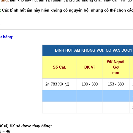
dụng:
làm khô hay hút ẩm sản phẩm và lưu trữ những chất nhạy cảm với độ
:
Các bình hút ẩm này hiện không có nguyên bộ, nhưng có thể chọn các b
ặt hàng:
BÌNH HÚT ẨM KHÔNG VÒI, CÓ VAN DƯỚI 
ĐK Ngoài
Số Cat.
ĐK Vĩ
Gờ
mm
24 783 XX
(1)
100 - 300
153 - 380
K vĩ, XX sẽ được thay bằng:
0 = 46