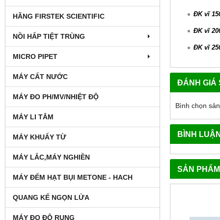
ĐK vĩ 15
HÃNG FIRSTEK SCIENTIFIC
ĐK vĩ 20
NỒI HẤP TIỆT TRÙNG
ĐK vĩ 25
MICRO PIPET
MÁY CẤT NƯỚC
ĐÁNH GIÁ
MÁY ĐO PH/MV/NHIỆT ĐỘ
Bình chọn sả
MÁY LI TÂM
BÌNH LUẬ
MÁY KHUẤY TỪ
MÁY LẮC,MÁY NGHIỀN
SẢN PHẨM
MÁY ĐẾM HẠT BỤI METONE - HACH
QUANG KẾ NGỌN LỬA
MÁY ĐO ĐỘ RUNG