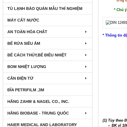
* Ứng 
TỦ LẠNH BẢO QUẢN MẪU THÍ NGHIỆM
* Chú ý
MÁY CẤT NƯỚC
AN TOÀN HÓA CHẤT
* Thông tin đ
BỂ RỬA SIÊU ÂM
BỂ CÁCH THỦY,BỂ ĐIỀU NHIỆT
BOM NHIỆT LƯỢNG
CÂN ĐIỆN TỬ
ĐĨA PETRIFILM ,3M
HÃNG ZAHM & NAGEL CO., INC.
HÃNG BIOBASE - TRUNG QUỐC
(1)
Tùy theo Đ
HAIER MEDICAL AND LABORATORY
ĐK vĩ 10