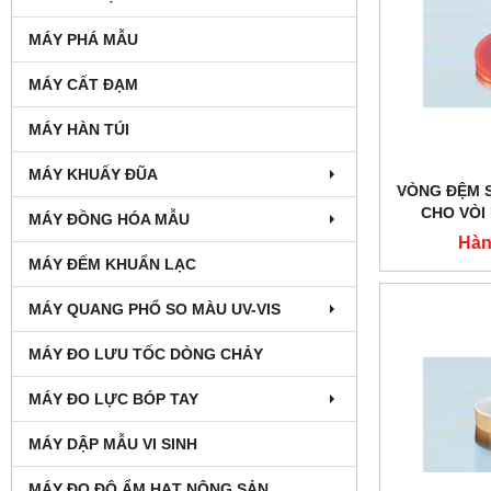
MÁY PHÁ MẪU
MÁY CẤT ĐẠM
MÁY HÀN TÚI
MÁY KHUẤY ĐŨA
VÒNG ĐỆM 
CHO VÒI 
MÁY ĐỒNG HÓA MẪU
Hàn
MÁY ĐẾM KHUẨN LẠC
MÁY QUANG PHỔ SO MÀU UV-VIS
MÁY ĐO LƯU TỐC DÒNG CHẢY
MÁY ĐO LỰC BÓP TAY
MÁY DẬP MẪU VI SINH
MÁY ĐO ĐỘ ẨM HẠT NÔNG SẢN