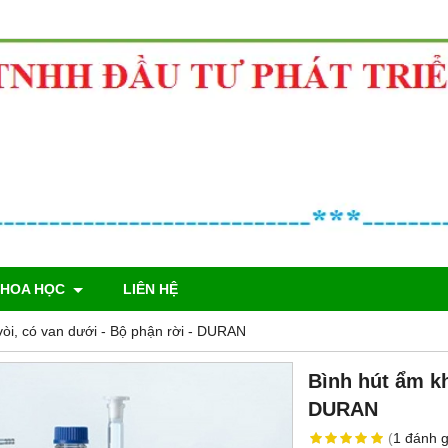
KHOA HỌC
LIÊN HỆ
òi, có van dưới - Bộ phận rời - DURAN
Bình hút ẩm kh
DURAN
(
1
đánh g