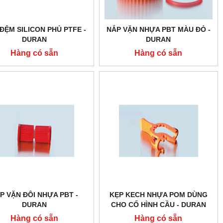
ĐỆM SILICON PHỦ PTFE -
NẮP VẶN NHỰA PBT MÀU ĐỎ -
DURAN
DURAN
Hàng có sẵn
Hàng có sẵn
P VẶN ĐÔI NHỰA PBT -
KẸP KECH NHỰA POM DÙNG
DURAN
CHO CỔ HÌNH CẦU - DURAN
Hàng có sẵn
Hàng có sẵn