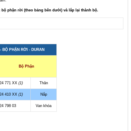
 ẩm.
ộ phận rời (theo bảng bên dưới) và lắp lại thành bộ.
- BỘ PHẬN RỜI - DURAN
Bộ Phận
24 771 XX
(1)
Thân
24 410 XX
(1)
Nắp
24 798 03
Van khóa