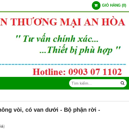
GIỎ HÀNG
(
0
)
ông vòi, có van dưới - Bộ phận rời -
iá
)