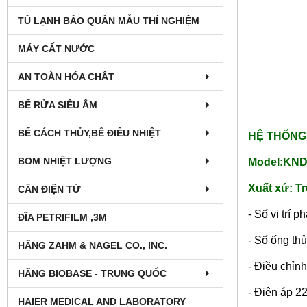
TỦ LẠNH BẢO QUẢN MẪU THÍ NGHIỆM
MÁY CẤT NƯỚC
AN TOÀN HÓA CHẤT
BỂ RỬA SIÊU ÂM
BỂ CÁCH THỦY,BỂ ĐIỀU NHIỆT
HỆ THỐNG
BOM NHIỆT LƯỢNG
Model:KND
Xuất xứ: T
CÂN ĐIỆN TỬ
- Số vị trí 
ĐĨA PETRIFILM ,3M
- Số ống th
HÃNG ZAHM & NAGEL CO., INC.
- Điều chỉn
HÃNG BIOBASE - TRUNG QUỐC
- Điện áp 
HAIER MEDICAL AND LABORATORY