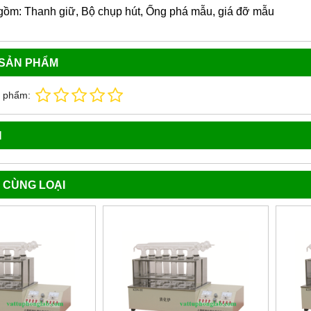
gồm: Thanh giữ, Bộ chụp hút, Ống phá mẫu, giá đỡ mẫu
 SẢN PHẨM
n phẩm:
N
 CÙNG LOẠI