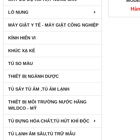
MODE
Hàn
LÒ NUNG
MÁY GIẶT Y TẾ - MÁY GIẶT CÔNG NGHIỆP
KÍNH HIỂN VI
KHÚC XẠ KẾ
TỦ SO MÀU
THIẾT BỊ NGÀNH DƯỢC
TỦ SẤY TỦ ẤM ,TỦ ẤM LẠNH
THIẾT BỊ MÔI TRƯỜNG NƯỚC HÃNG
WILDCO - MỸ
TỦ ĐỰNG HÓA CHẤT,TỦ HÚT KHÍ ĐỘC
TỦ LẠNH ÂM SÂU,TỦ TRỮ MẪU