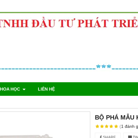
KHOA HỌC
LIÊN HỆ
BỘ PHÁ MẪU KN
(
1
đánh g
SHARE
TW