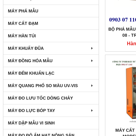
MÁY PHÁ MẪU
MÁY CẤT ĐẠM
BỘ PHÁ MẪU
08 - 
MÁY HÀN TÚI
Hàn
MÁY KHUẤY ĐŨA
MÁY ĐỒNG HÓA MẪU
MÁY ĐẾM KHUẨN LẠC
MÁY QUANG PHỔ SO MÀU UV-VIS
MÁY ĐO LƯU TỐC DÒNG CHẢY
MÁY ĐO LỰC BÓP TAY
MÁY DẬP MẪU VI SINH
MÁY CẤT
MÁY ĐO ĐỘ ẨM HẠT NÔNG SẢN