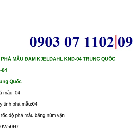
 PHÁ MẪU ĐẠM KJELDAHL KND-04 TRUNG QUỐC
-04
rung Quốc
phá mẫu: 04
ủy tinh phá mẫu:04
h tốc độ phá mẫu bằng núm vặn
220V/50Hz