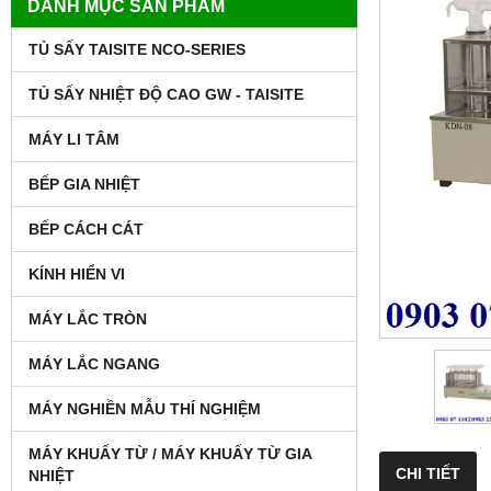
DANH MỤC SẢN PHẨM
TỦ SẤY TAISITE NCO-SERIES
TỦ SẤY NHIỆT ĐỘ CAO GW - TAISITE
MÁY LI TÂM
BẾP GIA NHIỆT
BẾP CÁCH CÁT
KÍNH HIỂN VI
MÁY LẮC TRÒN
MÁY LẮC NGANG
MÁY NGHIỀN MẪU THÍ NGHIỆM
MÁY KHUẤY TỪ / MÁY KHUẤY TỪ GIA
CHI TIẾT
NHIỆT