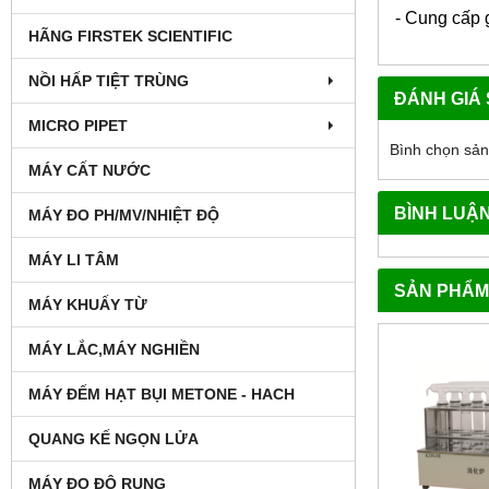
- Cung cấp 
HÃNG FIRSTEK SCIENTIFIC
NỒI HẤP TIỆT TRÙNG
ĐÁNH GIÁ
MICRO PIPET
Bình chọn sả
MÁY CẤT NƯỚC
BÌNH LUẬ
MÁY ĐO PH/MV/NHIỆT ĐỘ
MÁY LI TÂM
SẢN PHẨM
MÁY KHUẤY TỪ
MÁY LẮC,MÁY NGHIỀN
MÁY ĐẾM HẠT BỤI METONE - HACH
QUANG KẾ NGỌN LỬA
MÁY ĐO ĐỘ RUNG