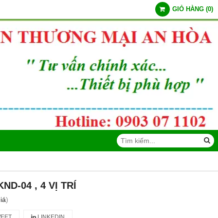
GIỎ HÀNG
(
0
)
D-04 , 4 VỊ TRÍ
iá
)
EET
LINKEDIN