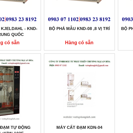
 KJELDAHL - KND-
BỘ PHÁ MẪU KND-08 ,8 VỊ TRÍ
BỘ P
TRUNG QUỐC
g có sẵn
Hàng có sẵn
 ĐẠM TỰ ĐỘNG
MÁY CẤT ĐẠM KDN-04