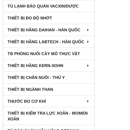
TỦ LẠNH BẢO QUẢN VACXIN/DƯỢC
THIẾT BỊ ĐO ĐỘ NHỚT
THIẾT BỊ HÃNG DAIHAN - HÀN QUỐC
THIẾT BỊ HÃNG LABTECH - HÀN QUỐC
TB PHÒNG NUÔI CẤY MÔ THỰC VẬT
THIẾT BỊ HÃNG KERN-SOHN
THIẾT BỊ CHĂN NUÔI - THÚ Y
THIẾT BỊ NGÀNH THAN
THƯỚC ĐO CƠ KHÍ
THIẾT BỊ KIỂM TRA LỰC XOẮN - MOMEN
XOẮN