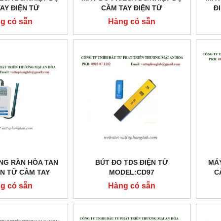
AY ĐIỆN TỬ
CẦM TAY ĐIỆN TỬ
Đ
EL:MI806
MODEL:MI805
g có sẵn
Hàng có sẵn
NG RẮN HÒA TAN
BÚT ĐO TDS ĐIỆN TỬ
MÁY
ỆN TỬ CẦM TAY
MODEL:CD97
C
EL:MW401
g có sẵn
Hàng có sẵn