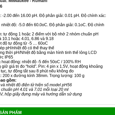
uất: Milwaukee - Rumani
56
: -2.00 đến 16.00 pH. Độ phân giải: 0.01 pH. Độ chính xác:
 nhiệt độ: -5.0 đến 60.0oC. Độ phân giải: 0.1oC. Độ chính
n: tự động 1 hoặc 2 điểm với bộ nhớ 2 nhóm chuẩn pH
à 10.1 hoặc 4.01, 6.86 và 9.18
iệt độ tự động từ -5 … 60oC
ép pH/nhiệt độ có thể thay thế
đồng thời pH/Nhiệt độ bằng màn hình tinh thể lỏng LCD
ớc IP65
g hoạt động: nhiệt độ -5 đến 50oC / 100% RH
giữ giá trị đo “hold”. Pin: 4 pin x 1.5V, hoạt động khoảng
 tục, tự động tắt sau 8 phút nếu không đo
c: 200 x đường kính 38mm. Trọng lượng: 100 g
bao gồm:
 và nhiệt độ điện tử hiện số model pH56
 chuẩn pH 4.01 và 7.01 mỗi loại 20 ml
.5V, hộp giấy đựng máy và hướng dẫn sử dụng
 SẢN PHẨM