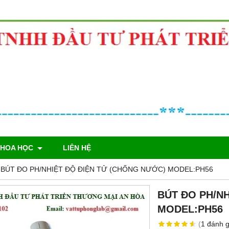
KHOA HỌC
LIÊN HỆ
BÚT ĐO PH/NHIỆT ĐỘ ĐIỆN TỬ (CHỐNG NƯỚC) MODEL:PH56
BÚT ĐO PH/N
MODEL:PH56
(
1
đánh g