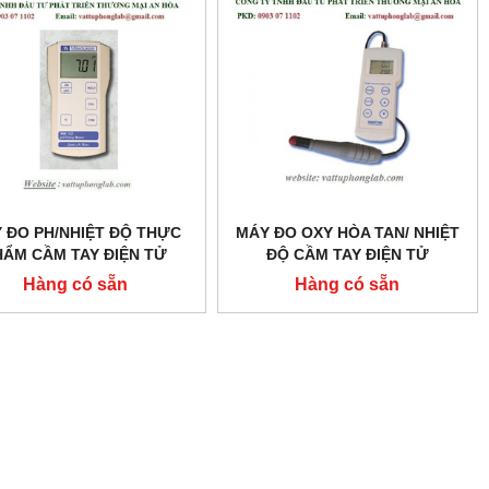
 ĐO PH/NHIỆT ĐỘ THỰC
MÁY ĐO OXY HÒA TAN/ NHIỆT
HẨM CẦM TAY ĐIỆN TỬ
ĐỘ CẦM TAY ĐIỆN TỬ
MODEL:MW102
MODEL:MI605
Hàng có sẵn
Hàng có sẵn