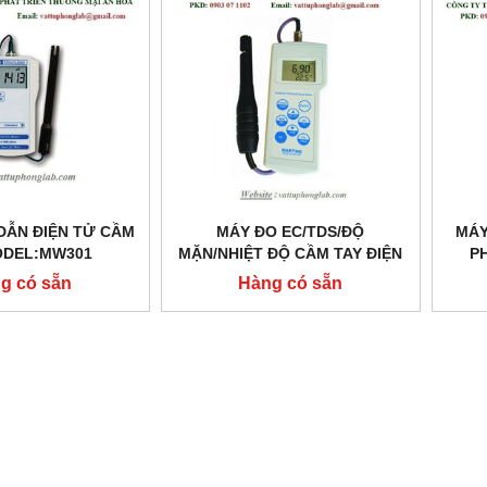
DẪN ĐIỆN TỬ CẦM
MÁY ĐO EC/TDS/ĐỘ
MÁY
ODEL:MW301
MẶN/NHIỆT ĐỘ CẦM TAY ĐIỆN
P
TỬ MODEL:MI306
g có sẵn
Hàng có sẵn