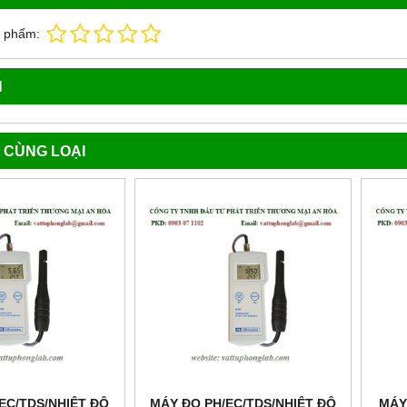
n phẩm:
N
 CÙNG LOẠI
EC/TDS/NHIỆT ĐỘ
MÁY ĐO PH/EC/TDS/NHIỆT ĐỘ
MÁY