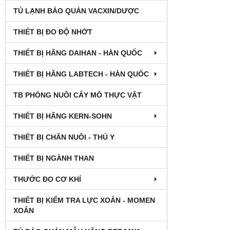
TỦ LẠNH BẢO QUẢN VACXIN/DƯỢC
THIẾT BỊ ĐO ĐỘ NHỚT
THIẾT BỊ HÃNG DAIHAN - HÀN QUỐC
THIẾT BỊ HÃNG LABTECH - HÀN QUỐC
TB PHÒNG NUÔI CẤY MÔ THỰC VẬT
THIẾT BỊ HÃNG KERN-SOHN
THIẾT BỊ CHĂN NUÔI - THÚ Y
THIẾT BỊ NGÀNH THAN
THƯỚC ĐO CƠ KHÍ
THIẾT BỊ KIỂM TRA LỰC XOẮN - MOMEN
XOẮN