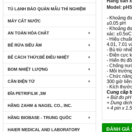
Hãng sản x
Model: pH
TỦ LẠNH BẢO QUẢN MẪU THÍ NGHIỆM
- Khoảng đo
MÁY CẤT NƯỚC
±0.05 pH
- Khoảng đo
AN TOÀN HÓA CHẤT
xác: ±0.5oC
- Hiệu chuẩ
4.01, 7.01 v
BỂ RỬA SIÊU ÂM
- Bù trừ nh
- Điện cực k
BỂ CÁCH THỦY,BỂ ĐIỀU NHIỆT
- Hiển thị 
- Chống nư
BOM NHIỆT LƯỢNG
- Môi trườn
- Chức năng 
CÂN ĐIỆN TỬ
300 giờ liên
- Kích thướ
Cung cấp 
ĐĨA PETRIFILM ,3M
+ Bút đo pH
+ Dung dịch
HÃNG ZAHM & NAGEL CO., INC.
+ 4 pin x 1
HÃNG BIOBASE - TRUNG QUỐC
ĐÁNH GIÁ
HAIER MEDICAL AND LABORATORY