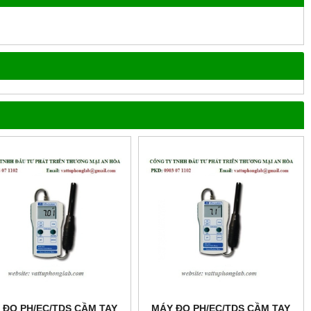
 ĐO PH/EC/TDS CẦM TAY
MÁY ĐO PH/EC/TDS CẦM TAY