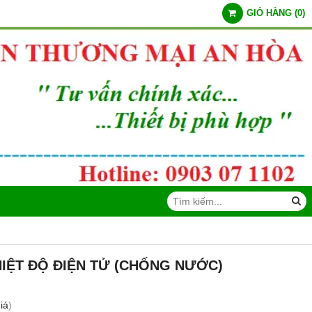
GIỎ HÀNG
(
0
)
HIỆT ĐỘ ĐIỆN TỬ (CHỐNG NƯỚC)
iá
)