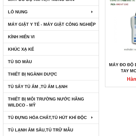
LÒ NUNG
MÁY GIẶT Y TẾ - MÁY GIẶT CÔNG NGHIỆP
KÍNH HIỂN VI
KHÚC XẠ KẾ
TỦ SO MÀU
MÁY ĐO ĐỘ 
TAY M
THIẾT BỊ NGÀNH DƯỢC
Hàn
TỦ SẤY TỦ ẤM ,TỦ ẤM LẠNH
THIẾT BỊ MÔI TRƯỜNG NƯỚC HÃNG
WILDCO - MỸ
TỦ ĐỰNG HÓA CHẤT,TỦ HÚT KHÍ ĐỘC
TỦ LẠNH ÂM SÂU,TỦ TRỮ MẪU