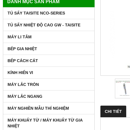
DANH MỤC SẢN PHẨM
TỦ SẤY TAISITE NCO-SERIES
TỦ SẤY NHIỆT ĐỘ CAO GW - TAISITE
MÁY LI TÂM
BẾP GIA NHIỆT
BẾP CÁCH CÁT
KÍNH HIỂN VI
MÁY LẮC TRÒN
MÁY LẮC NGANG
MÁY NGHIỀN MẪU THÍ NGHIỆM
CHI TIẾT
MÁY KHUẤY TỪ / MÁY KHUẤY TỪ GIA
NHIỆT