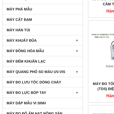
CẦM T
MÁY PHÁ MẪU
MOD
Hàn
MÁY CẤT ĐẠM
MÁY HÀN TÚI
MÁY KHUẤY ĐŨA
MÁY ĐỒNG HÓA MẪU
MÁY ĐẾM KHUẨN LẠC
MÁY QUANG PHỔ SO MÀU UV-VIS
MÁY ĐO LƯU TỐC DÒNG CHẢY
MÁY ĐO TỔ
(TDS) ĐI
MÁY ĐO LỰC BÓP TAY
MOD
Hàn
MÁY DẬP MẪU VI SINH
MÁY ĐO ĐỘ ẨM HẠT NÔNG SẢN