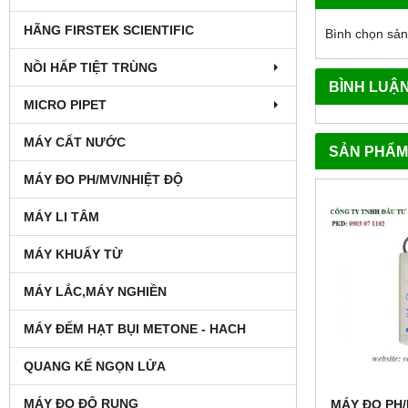
HÃNG FIRSTEK SCIENTIFIC
Bình chọn sả
NỒI HẤP TIỆT TRÙNG
BÌNH LUẬ
MICRO PIPET
MÁY CẤT NƯỚC
SẢN PHẨM
MÁY ĐO PH/MV/NHIỆT ĐỘ
MÁY LI TÂM
MÁY KHUẤY TỪ
MÁY LẮC,MÁY NGHIỀN
MÁY ĐẾM HẠT BỤI METONE - HACH
QUANG KẾ NGỌN LỬA
MÁY ĐO ĐỘ RUNG
MÁY ĐO PH/