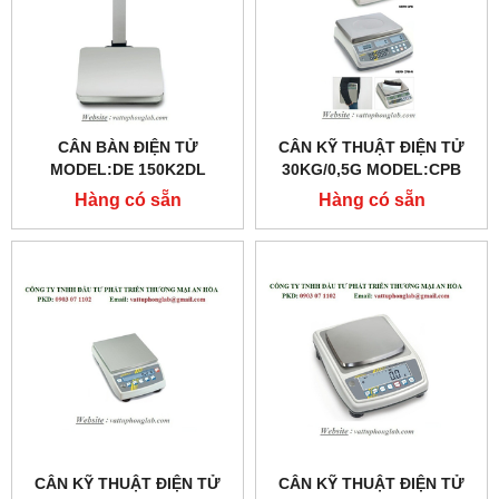
CÂN BÀN ĐIỆN TỬ
CÂN KỸ THUẬT ĐIỆN TỬ
MODEL:DE 150K2DL
30KG/0,5G MODEL:CPB
30K0.5N
Hàng có sẵn
Hàng có sẵn
CÂN KỸ THUẬT ĐIỆN TỬ
CÂN KỸ THUẬT ĐIỆN TỬ