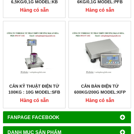
6,5KG/0,1G MODEL:KB
6KG/0,1G MODEL:PFB
6500-1NM
6000-1M
Hàng có sẵn
Hàng có sẵn
CÂN KỸ THUẬT ĐIỆN TỬ
CÂN BÀN ĐIỆN TỬ
100KG : 10G MODEL:SFB
600KG/200G MODEL:KFP
100K10HIP
600V20SM/KXE-TM
Hàng có sẵn
Hàng có sẵn
FANPAGE FACEBOOK
DANH MỤC SẢN PHẨM