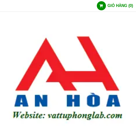
GIỎ HÀNG
(
0
)