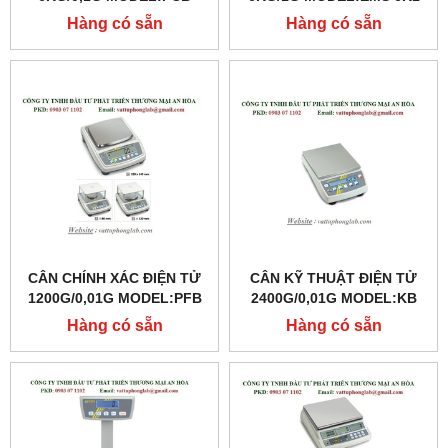
6000-1
Hàng có sẵn
Hàng có sẵn
CÂN CHÍNH XÁC ĐIỆN TỬ
CÂN KỸ THUẬT ĐIỆN TỬ
1200G/0,01G MODEL:PFB
2400G/0,01G MODEL:KB
1200-2
2400-2N
Hàng có sẵn
Hàng có sẵn