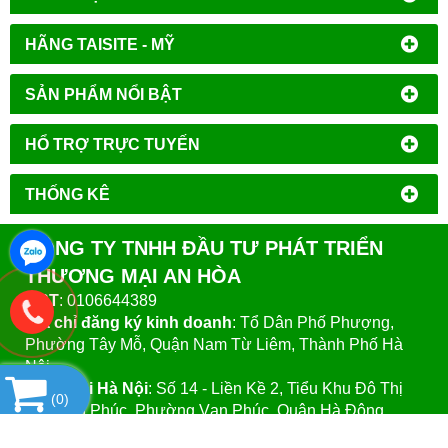
HÃNG TAISITE - MỸ
SẢN PHẨM NỔI BẬT
HỔ TRỢ TRỰC TUYẾN
THỐNG KÊ
CÔNG TY TNHH ĐẦU TƯ PHÁT TRIỂN
THƯƠNG MẠI AN HÒA
MST
: 0106644389
Địa chỉ đăng ký kinh doanh
: Tổ Dân Phố Phượng,
Phường Tây Mỗ, Quận Nam Từ Liêm, Thành Phố Hà
Nội.
VPGD tại Hà Nội
:
Số 14 - Liền Kề 2, Tiểu Khu Đô Thị
(
0
)
Mới Vạn Phúc, Phường Vạn Phúc, Quận Hà Đông,
Thành Phố Hà Nội.