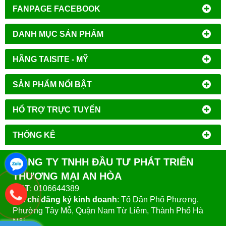
FANPAGE FACEBOOK
DANH MỤC SẢN PHẨM
HÃNG TAISITE - MỸ
SẢN PHẨM NỔI BẬT
HỔ TRỢ TRỰC TUYẾN
THỐNG KÊ
CÔNG TY TNHH ĐẦU TƯ PHÁT TRIỂN
THƯƠNG MẠI AN HÒA
MST
: 0106644389
Địa chỉ đăng ký kinh doanh
: Tổ Dân Phố Phượng,
Phường Tây Mỗ, Quận Nam Từ Liêm, Thành Phố Hà
Nội.