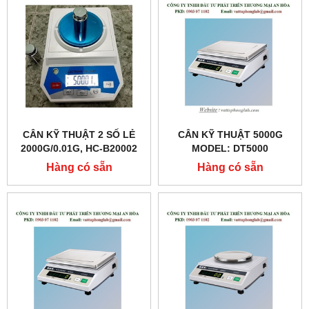
CÂN KỸ THUẬT 2 SỐ LẺ
CÂN KỸ THUẬT 5000G
2000G/0.01G, HC-B20002
MODEL: DT5000
HÃNG LABEX- ANH
Hàng có sẵn
Hàng có sẵn