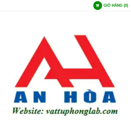
GIỎ HÀNG
(
0
)