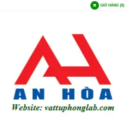
GIỎ HÀNG
(
0
)