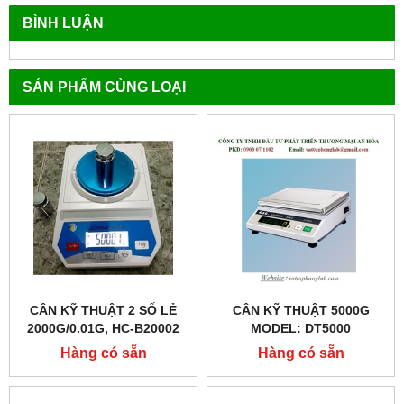
BÌNH LUẬN
SẢN PHẨM CÙNG LOẠI
CÂN KỸ THUẬT 2 SỐ LẺ
CÂN KỸ THUẬT 5000G
2000G/0.01G, HC-B20002
MODEL: DT5000
HÃNG LABEX- ANH
Hàng có sẵn
Hàng có sẵn