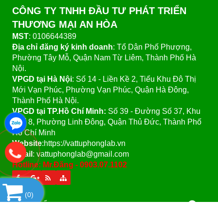
CÔNG TY TNHH ĐẦU TƯ PHÁT TRIỂN
THƯƠNG MẠI AN HÒA
MST
: 0106644389
Địa chỉ đăng ký kinh doanh
: Tổ Dân Phố Phượng,
Phường Tây Mỗ, Quận Nam Từ Liêm, Thành Phố Hà
Nội.
VPGD tại Hà Nội
:
Số 14 - Liền Kề 2, Tiểu Khu Đô Thị
Mới Vạn Phúc, Phường Vạn Phúc, Quận Hà Đông,
Thành Phố Hà Nội.
VPGD tại TP.Hồ Chí Minh:
Số 39 - Đường Số 37, Khu
Phố 8, Phường Linh Đông, Quận Thủ Đức, Thành Phố
Hồ Chí Minh
Website
:https://vattuphonglab.vn
Email
: vattuphonglab@gmail.com
Hotline: Mr.Đăng - 0903.07.1102
(
0
)
SẢN PHẨM