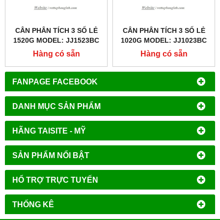
CÂN PHÂN TÍCH 3 SỐ LẺ
CÂN PHÂN TÍCH 3 SỐ LẺ
1520G MODEL: JJ1523BC
1020G MODEL: JJ1023BC
Hàng có sẵn
Hàng có sẵn
FANPAGE FACEBOOK
DANH MỤC SẢN PHẨM
HÃNG TAISITE - MỸ
SẢN PHẨM NỔI BẬT
HỔ TRỢ TRỰC TUYẾN
THỐNG KÊ