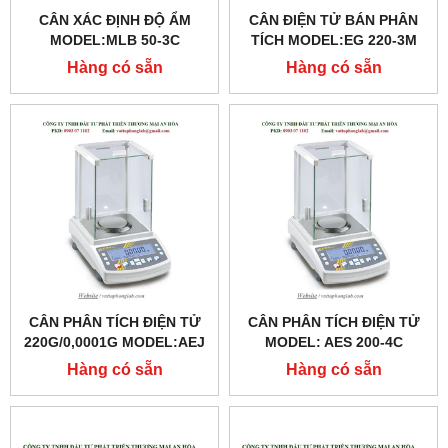
CÂN XÁC ĐỊNH ĐỘ ẨM
CÂN ĐIỆN TỬ BÁN PHÂN
MODEL:MLB 50-3C
TÍCH MODEL:EG 220-3M
Hàng có sẵn
Hàng có sẵn
CÂN PHÂN TÍCH ĐIỆN TỬ
CÂN PHÂN TÍCH ĐIỆN TỬ
220G/0,0001G MODEL:AEJ
MODEL: AES 200-4C
200-4CM
Hàng có sẵn
Hàng có sẵn