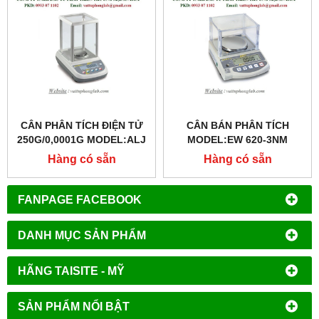
CÂN PHÂN TÍCH ĐIỆN TỬ
CÂN BÁN PHÂN TÍCH
250G/0,0001G MODEL:ALJ
MODEL:EW 620-3NM
250-4AM
Hàng có sẵn
Hàng có sẵn
FANPAGE FACEBOOK
DANH MỤC SẢN PHẨM
HÃNG TAISITE - MỸ
SẢN PHẨM NỔI BẬT