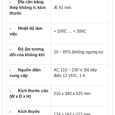
- Đĩa cân bằng
thép không rỉ, kích
Æ 91 mm
thước
- Nhiệt độ làm
+ 10
0
C … + 30
0
C
việc
- Độ ẩm tương
20 ~ 85% (không ngưng tụ)
đối của không khí
- Nguồn điện
AC 110 ~ 230 V; Bộ tiếp
cung cấp
điện 12 VDC, 1 A
- Kích thước cân
210 x 340 x 325 mm
(W x D x H)
- Kích thước
174 x 162 x 227 mm