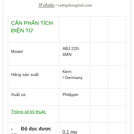
CÂN PHÂN TÍCH
ĐIỆN TỬ
ABJ 220-
Model
4MN
Kern
Hãng sản xuất
/ Germany
Xuất xứ
Philippin
Thông số kỹ thuật:
- Độ đọc được
0,1 mg