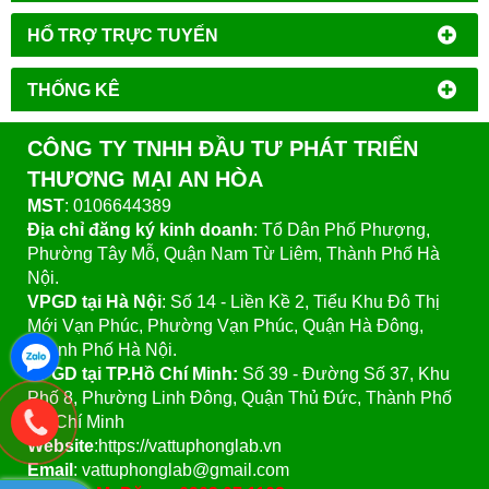
HỔ TRỢ TRỰC TUYẾN
THỐNG KÊ
CÔNG TY TNHH ĐẦU TƯ PHÁT TRIỂN
THƯƠNG MẠI AN HÒA
MST
: 0106644389
Địa chỉ đăng ký kinh doanh
: Tổ Dân Phố Phượng,
Phường Tây Mỗ, Quận Nam Từ Liêm, Thành Phố Hà
Nội.
VPGD tại Hà Nội
:
Số 14 - Liền Kề 2, Tiểu Khu Đô Thị
Mới Vạn Phúc, Phường Vạn Phúc, Quận Hà Đông,
Thành Phố Hà Nội.
VPGD tại TP.Hồ Chí Minh:
Số 39 - Đường Số 37, Khu
Phố 8, Phường Linh Đông, Quận Thủ Đức, Thành Phố
Hồ Chí Minh
Website
:https://vattuphonglab.vn
Email
: vattuphonglab@gmail.com