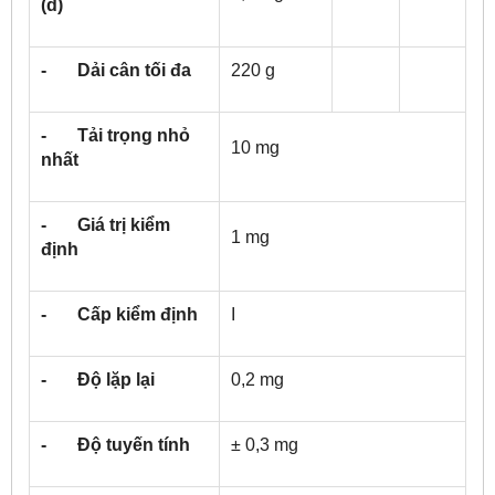
(d)
- Dải cân tối đa
220 g
- Tải trọng nhỏ
10 mg
nhất
- Giá trị kiểm
1 mg
định
- Cấp kiểm định
I
- Độ lặp lại
0,2 mg
- Độ tuyến tính
± 0,3 mg