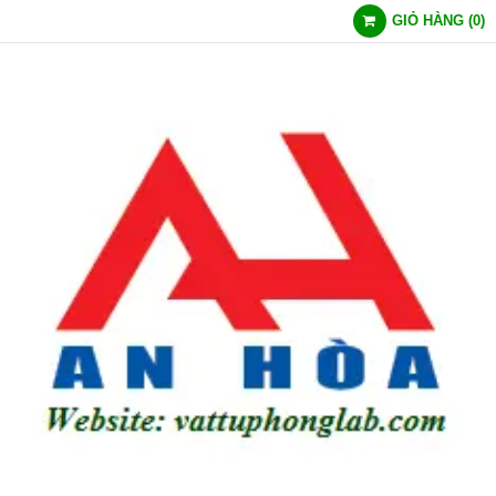
GIỎ HÀNG
(
0
)