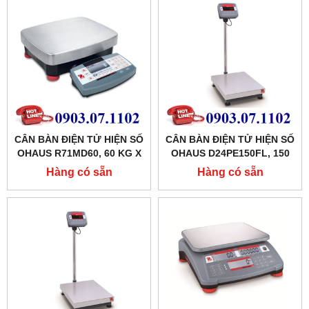
CÂN BÀN ĐIỆN TỬ HIỆN SỐ
CÂN BÀN ĐIỆN TỬ HIỆN SỐ
OHAUS R71MD60, 60 KG X
OHAUS D24PE150FL, 150
0.001KG
KG X 0.02 KG
Hàng có sẵn
Hàng có sẵn