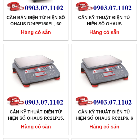
CÂN BÀN ĐIỆN TỬ HIỆN SỐ
CÂN KỸ THUẬT ĐIỆN TỬ
OHAUS D24PE150FL, 60
HIỆN SỐ OHAUS
KG X 0.01 KG
RC21P30,30 KG X 0.001 KG
Hàng có sẵn
Hàng có sẵn
CÂN KỸ THUẬT ĐIỆN TỬ
CÂN KỸ THUẬT ĐIỆN TỬ
HIỆN SỐ OHAUS RC21P15,
HIỆN SỐ OHAUS RC21P6, 6
15 KG X 0.0005 KG
KG X 0.0002 KG
Hàng có sẵn
Hàng có sẵn