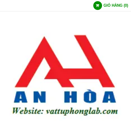
GIỎ HÀNG
(
0
)