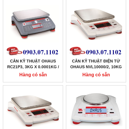
CÂN KỸ THUẬT OHAUS
CÂN KỸ THUẬT ĐIỆN TỬ
RC21P3, 3KG X 0.0001KG /
OHAUS NVL10000/2, 10KG
3000G X 0.1G
X 1G)
Hàng có sẵn
Hàng có sẵn