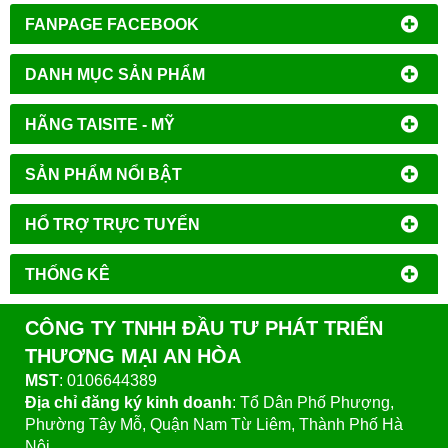
FANPAGE FACEBOOK
DANH MỤC SẢN PHẨM
HÃNG TAISITE - MỸ
SẢN PHẨM NỔI BẬT
HỔ TRỢ TRỰC TUYẾN
THỐNG KÊ
CÔNG TY TNHH ĐẦU TƯ PHÁT TRIỂN
THƯƠNG MẠI AN HÒA
MST
: 0106644389
Địa chỉ đăng ký kinh doanh
: Tổ Dân Phố Phượng,
Phường Tây Mỗ, Quận Nam Từ Liêm, Thành Phố Hà
Nội.