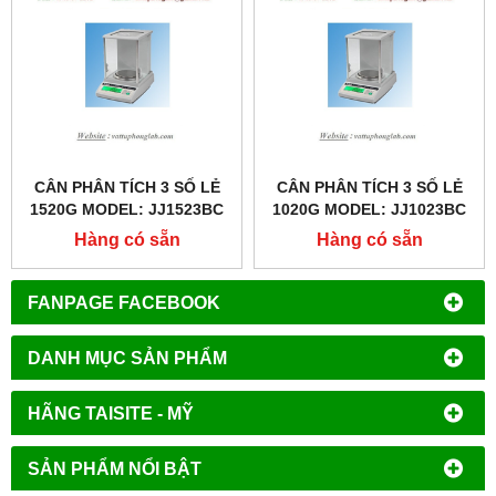
CÂN PHÂN TÍCH 3 SỐ LẺ
CÂN PHÂN TÍCH 3 SỐ LẺ
1520G MODEL: JJ1523BC
1020G MODEL: JJ1023BC
Hàng có sẵn
Hàng có sẵn
FANPAGE FACEBOOK
DANH MỤC SẢN PHẨM
HÃNG TAISITE - MỸ
SẢN PHẨM NỔI BẬT