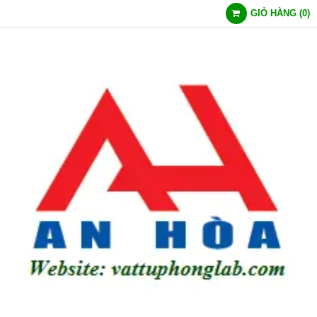
GIỎ HÀNG
(
0
)