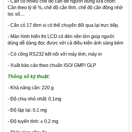
- Cân có nhiều chế độ cân để người dùng lựa chọn:
Cân theo tỷ lệ %, chế độ cân tĩnh, chế độ cân động nhờ
lọc số…
- Cân có 17 đơn vị có thể chuyển đổi qua lại trực tiếp.
- Màn hình hiển thị LCD có đèn nền lớn giúp người
dùng dễ dàng đọc được với cả điều kiện ánh sáng kém
- Có cổng RS232 kết nối với máy tính, máy in
- Xuất báo cáo theo chuẩn ISO/ GMP/ GLP
Thông số kỹ thuật:
- Khả năng cân: 220 g
- Độ chia nhỏ nhất: 0.1mg
- Độ lặp lại: 0.1 mg
- Độ tuyến tính: ± 0.2 mg