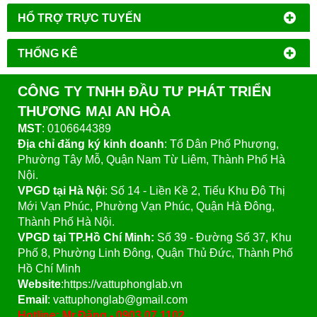
HỔ TRỢ TRỰC TUYẾN
THỐNG KÊ
CÔNG TY TNHH ĐẦU TƯ PHÁT TRIỂN
THƯƠNG MẠI AN HÒA
MST
: 0106644389
Địa chỉ đăng ký kinh doanh
: Tổ Dân Phố Phượng,
Phường Tây Mỗ, Quận Nam Từ Liêm, Thành Phố Hà
Nội.
VPGD tại Hà Nội
:
Số 14 - Liền Kề 2, Tiểu Khu Đô Thị
Mới Vạn Phúc, Phường Vạn Phúc, Quận Hà Đông,
Thành Phố Hà Nội.
VPGD tại TP.Hồ Chí Minh:
Số 39 - Đường Số 37, Khu
Phố 8, Phường Linh Đông, Quận Thủ Đức, Thành Phố
Hồ Chí Minh
Website
:https://vattuphonglab.vn
Email
: vattuphonglab@gmail.com
Hotline: Mr.Đăng - 0903.07.1102