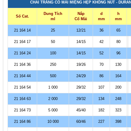
CHAI TRẮNG CỔ MÀI MIỆNG HẸP KHÔNG NÚT - DURA
Dung Tích
Nắp
d
h
Số Cat.
ml
Cổ Mài
mm
mm
21 164 14
25
12/21
36
65
21 164 17
50
14/15
42
80
21 164 24
100
14/15
52
96
21 164 36
250
19/26
70
130
21 164 44
500
24/29
86
164
21 164 54
1 000
29/32
107
200
21 164 63
2 000
29/32
134
248
21 164 73
5 000
45/40
182
323
21 164 86
10 000
60/46
227
398