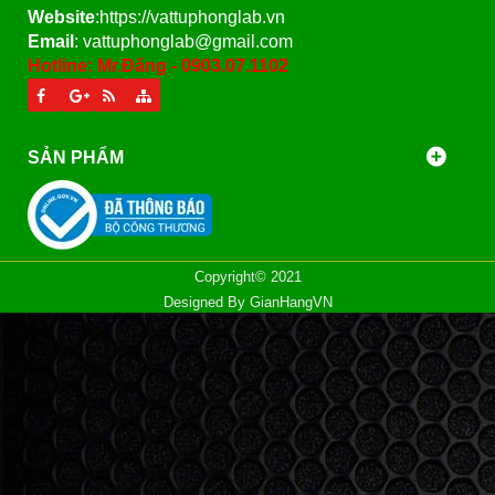
Website
:https://vattuphonglab.vn
Email
: vattuphonglab@gmail.com
Hotline: Mr.Đăng - 0903.07.1102
SẢN PHẨM
Copyright© 2021
Designed By
GianHangVN