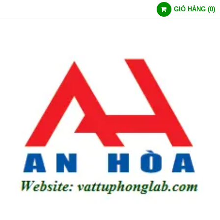
GIỎ HÀNG
(
0
)