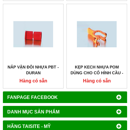
NẮP VẶN ĐÔI NHỰA PBT -
KẸP KECH NHỰA POM
DURAN
DÙNG CHO CỔ HÌNH CẦU -
DURAN
Hàng có sẵn
Hàng có sẵn
FANPAGE FACEBOOK
DANH MỤC SẢN PHẨM
HÃNG TAISITE - MỸ