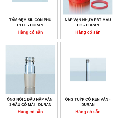
TẤM ĐỆM SILICON PHỦ
NẮP VẶN NHỰA PBT MÀU
PTFE - DURAN
ĐỎ - DURAN
Hàng có sẵn
Hàng có sẵn
ỐNG NỐI 1 ĐẦU NẮP VẶN,
ỐNG TUÝP CÓ REN VẶN -
1 ĐẦU CỔ MÀI - DURAN
DURAN
Hàng có sẵn
Hàng có sẵn