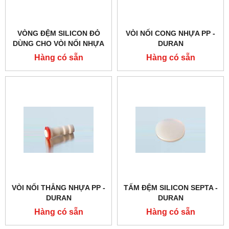
VÒNG ĐỆM SILICON ĐỎ
VÒI NỐI CONG NHỰA PP -
DÙNG CHO VÒI NỐI NHỰA
DURAN
PP - DURAN
Hàng có sẵn
Hàng có sẵn
VÒI NỐI THẲNG NHỰA PP -
TẤM ĐỆM SILICON SEPTA -
DURAN
DURAN
Hàng có sẵn
Hàng có sẵn