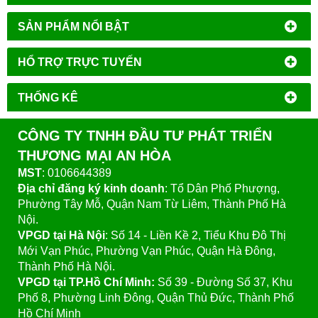
SẢN PHẨM NỔI BẬT
HỔ TRỢ TRỰC TUYẾN
THỐNG KÊ
CÔNG TY TNHH ĐẦU TƯ PHÁT TRIỂN
THƯƠNG MẠI AN HÒA
MST
: 0106644389
Địa chỉ đăng ký kinh doanh
: Tổ Dân Phố Phượng,
Phường Tây Mỗ, Quận Nam Từ Liêm, Thành Phố Hà
Nội.
VPGD tại Hà Nội
:
Số 14 - Liền Kề 2, Tiểu Khu Đô Thị
Mới Vạn Phúc, Phường Vạn Phúc, Quận Hà Đông,
Thành Phố Hà Nội.
VPGD tại TP.Hồ Chí Minh:
Số 39 - Đường Số 37, Khu
Phố 8, Phường Linh Đông, Quận Thủ Đức, Thành Phố
Hồ Chí Minh