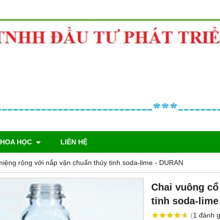
KHOA HỌC
LIÊN HỆ
miệng rộng với nắp vặn chuẩn thủy tinh soda-lime - DURAN
Chai vuông cổ
tinh soda-lim
(
1
đánh g