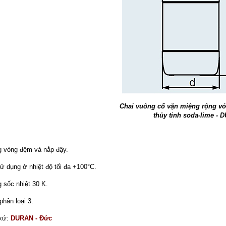
Chai vuông cổ vặn miệng rộng vớ
thủy tinh soda-lime - 
 vòng đệm và nắp đậy.
ử dụng ở nhiệt độ tối đa +100°C.
 sốc nhiệt 30 K.
phân loại 3.
 xứ:
DURAN - Đức