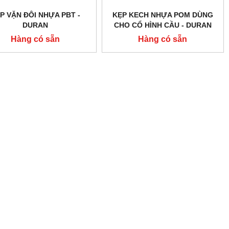
P VẶN ĐÔI NHỰA PBT -
KẸP KECH NHỰA POM DÙNG
DURAN
CHO CỔ HÌNH CẦU - DURAN
Hàng có sẵn
Hàng có sẵn