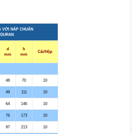
 VỚI NẮP CHUẨN
- DURAN
d
h
Cái/Hộp
mm
mm
48
70
10
49
111
10
64
146
10
76
173
10
97
213
10