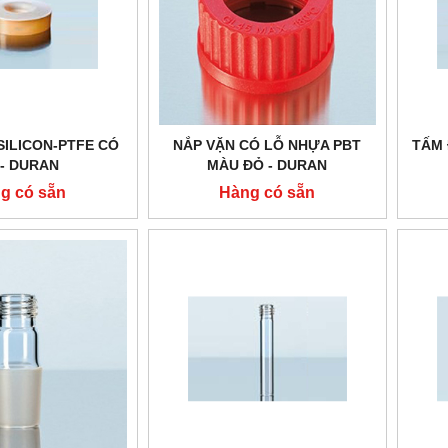
SILICON-PTFE CÓ
NẮP VẶN CÓ LỖ NHỰA PBT
TẤM 
 - DURAN
MÀU ĐỎ - DURAN
g có sẵn
Hàng có sẵn