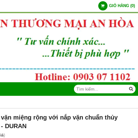
GIỎ HÀNG
(
0
)
 vặn miệng rộng với nắp vặn chuẩn thủy
e - DURAN
iá
)