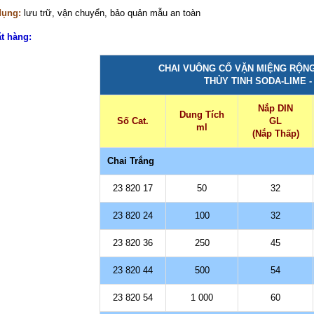
dụng:
lưu trữ, vận chuyển, bảo quản mẫu an toàn
ặt hàng:
CHAI VUÔNG CỔ VẶN MIỆNG RỘNG
THỦY TINH SODA-LIME 
Nắp DIN
Dung Tích
Số Cat.
GL
ml
(Nắp Thấp)
Chai Trắng
23 820 17
50
32
23 820 24
100
32
23 820 36
250
45
23 820 44
500
54
23 820 54
1 000
60