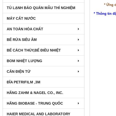
* Ứng 
TỦ LẠNH BẢO QUẢN MẪU THÍ NGHIỆM
* Thông tin đ
MÁY CẤT NƯỚC
AN TOÀN HÓA CHẤT
BỂ RỬA SIÊU ÂM
BỂ CÁCH THỦY,BỂ ĐIỀU NHIỆT
BOM NHIỆT LƯỢNG
CÂN ĐIỆN TỬ
ĐĨA PETRIFILM ,3M
HÃNG ZAHM & NAGEL CO., INC.
HÃNG BIOBASE - TRUNG QUỐC
HAIER MEDICAL AND LABORATORY