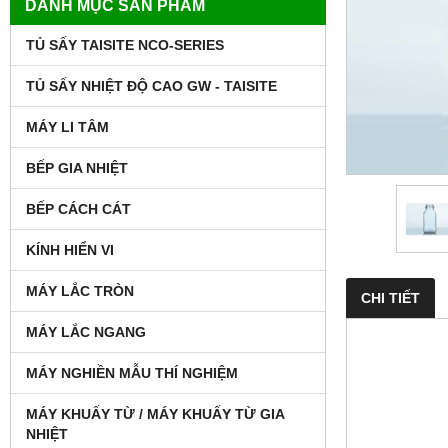
DANH MỤC SẢN PHẨM
TỦ SẤY TAISITE NCO-SERIES
TỦ SẤY NHIỆT ĐỘ CAO GW - TAISITE
MÁY LI TÂM
BẾP GIA NHIỆT
BẾP CÁCH CÁT
KÍNH HIỂN VI
MÁY LẮC TRÒN
CHI TIẾT
MÁY LẮC NGANG
MÁY NGHIỀN MẪU THÍ NGHIỆM
MÁY KHUẤY TỪ / MÁY KHUẤY TỪ GIA
NHIỆT