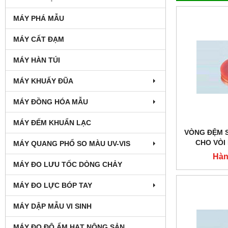
MÁY PHÁ MẪU
MÁY CẤT ĐẠM
MÁY HÀN TÚI
MÁY KHUẤY ĐŨA
MÁY ĐỒNG HÓA MẪU
MÁY ĐẾM KHUẨN LẠC
VÒNG ĐỆM 
CHO VÒI 
MÁY QUANG PHỔ SO MÀU UV-VIS
Hàn
MÁY ĐO LƯU TỐC DÒNG CHẢY
MÁY ĐO LỰC BÓP TAY
MÁY DẬP MẪU VI SINH
MÁY ĐO ĐỘ ẨM HẠT NÔNG SẢN