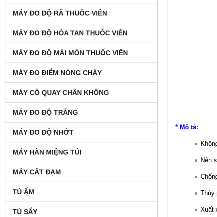
MÁY ĐO ĐỘ RÃ THUỐC VIÊN
MÁY ĐO ĐỘ HÒA TAN THUỐC VIÊN
MÁY ĐO ĐỘ MÀI MÒN THUỐC VIÊN
MÁY ĐO ĐIỂM NÓNG CHÁY
MÁY CÔ QUAY CHÂN KHÔNG
MÁY ĐO ĐỘ TRẮNG
* Mô tả:
MÁY ĐO ĐỘ NHỚT
Không
MÁY HÀN MIỆNG TÚI
Nên s
MÁY CẤT ĐẠM
Chống
TỦ ẤM
Thủy 
Xuất
TỦ SẤY