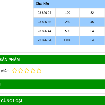
Chai Nâu
23 826 24
100
32
23 826 36
250
45
23 826 44
500
54
23 826 54
1 000
54
 SẢN PHẨM
n phẩm:
N
 CÙNG LOẠI