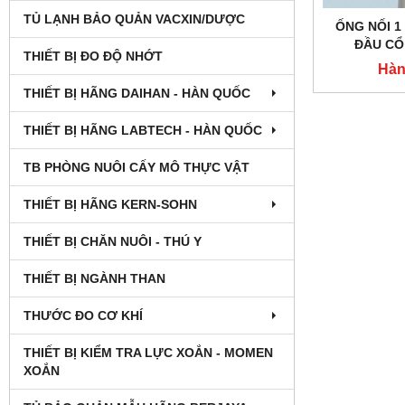
TỦ LẠNH BẢO QUẢN VACXIN/DƯỢC
ỐNG NỐI 1
ĐẦU CỔ
THIẾT BỊ ĐO ĐỘ NHỚT
Hàn
THIẾT BỊ HÃNG DAIHAN - HÀN QUỐC
THIẾT BỊ HÃNG LABTECH - HÀN QUỐC
TB PHÒNG NUÔI CẤY MÔ THỰC VẬT
THIẾT BỊ HÃNG KERN-SOHN
THIẾT BỊ CHĂN NUÔI - THÚ Y
THIẾT BỊ NGÀNH THAN
THƯỚC ĐO CƠ KHÍ
THIẾT BỊ KIỂM TRA LỰC XOẮN - MOMEN
XOẮN