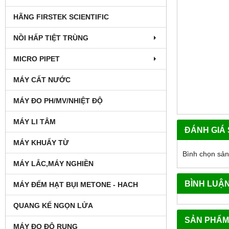
HÃNG FIRSTEK SCIENTIFIC
NỒI HẤP TIỆT TRÙNG
MICRO PIPET
MÁY CẤT NƯỚC
MÁY ĐO PH/MV/NHIỆT ĐỘ
MÁY LI TÂM
ĐÁNH GIÁ
MÁY KHUẤY TỪ
Bình chọn sả
MÁY LẮC,MÁY NGHIỀN
BÌNH LUẬ
MÁY ĐẾM HẠT BỤI METONE - HACH
QUANG KẾ NGỌN LỬA
SẢN PHẨM
MÁY ĐO ĐỘ RUNG