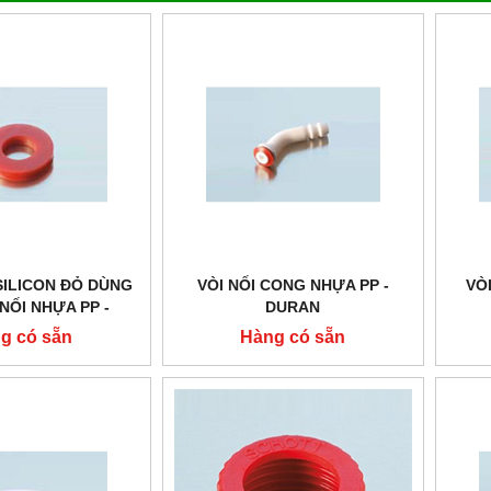
SILICON ĐỎ DÙNG
VÒI NỐI CONG NHỰA PP -
VÒ
NỐI NHỰA PP -
DURAN
DURAN
g có sẵn
Hàng có sẵn