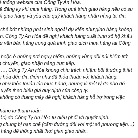
 thống website của Công Ty An Hòa.
đăng ký khi mua hàng. Trong quá trình giao hàng nếu có sự
i giao hàng và yêu cầu quý khách hàng nhận hàng tại địa
chế bớt những phát sinh ngoài dự kiến như giao hàng không
, Công Ty An Hòa đề nghị khách hàng xuất trình sổ hộ khẩu
ư vấn bán hàng trong quá trình giao dịch mua hàng tại Công
 hoặc ở những nơi nguy hiểm, những vùng đồi núi hiểm trở,
 chuyển, giao nhận hàng trực tiếp.
à …, Công Ty An Hòa không chịu trách nhiệm bồi thường thiệt
g hóa đến địa điểm như đã thỏa thuận với khách hàng.
hư thỏa thuận lúc mua hàng, nhưng vì một lý do nào đó
huyển theo biểu giá quy định của công ty.
hông có thang máy đề nghị khách hàng hỗ trợ trong việc
hàng tự thanh toán.
c) do Công Ty An Hòa tự điều phối và quyết định.
g chung bị hạn chế (cấm đường đối với một số phương tiện…)
 hàng để thống nhất thời gian giao nhận.