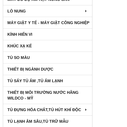
LÒ NUNG
MÁY GIẶT Y TẾ - MÁY GIẶT CÔNG NGHIỆP
KÍNH HIỂN VI
KHÚC XẠ KẾ
TỦ SO MÀU
THIẾT BỊ NGÀNH DƯỢC
TỦ SẤY TỦ ẤM ,TỦ ẤM LẠNH
THIẾT BỊ MÔI TRƯỜNG NƯỚC HÃNG
WILDCO - MỸ
TỦ ĐỰNG HÓA CHẤT,TỦ HÚT KHÍ ĐỘC
TỦ LẠNH ÂM SÂU,TỦ TRỮ MẪU