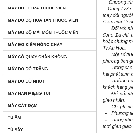
Chương trình 
MÁY ĐO ĐỘ RÃ THUỐC VIÊN
- Công Ty An 
thay đổi ngườ
MÁY ĐO ĐỘ HÒA TAN THUỐC VIÊN
điểm của Côn
- Đối với nhữ
MÁY ĐO ĐỘ MÀI MÒN THUỐC VIÊN
đúng địa chỉ,
hoặc chứng mi
MÁY ĐO ĐIỂM NÓNG CHÁY
Ty An Hòa.
- Một số trườ
MÁY CÔ QUAY CHÂN KHÔNG
phương tiện gi
- Trong các t
MÁY ĐO ĐỘ TRẮNG
hại phát sinh
- Trường hợp 
MÁY ĐO ĐỘ NHỚT
khách hàng yêu
MÁY HÀN MIỆNG TÚI
- Đối với nhữ
giao nhận.
MÁY CẤT ĐẠM
- Chi phí cầu
- Phương tiện
TỦ ẤM
- Trong những
thời gian giao
TỦ SẤY