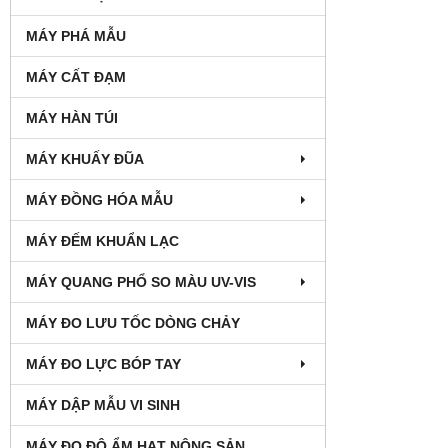
MÁY PHÁ MẪU
MÁY CẤT ĐẠM
MÁY HÀN TÚI
MÁY KHUẤY ĐŨA
MÁY ĐỒNG HÓA MẪU
MÁY ĐẾM KHUẨN LẠC
MÁY QUANG PHỔ SO MÀU UV-VIS
MÁY ĐO LƯU TỐC DÒNG CHẢY
MÁY ĐO LỰC BÓP TAY
MÁY DẬP MẪU VI SINH
MÁY ĐO ĐỘ ẨM HẠT NÔNG SẢN