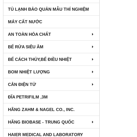
TỦ LẠNH BẢO QUẢN MẪU THÍ NGHIỆM
MÁY CẤT NƯỚC
AN TOÀN HÓA CHẤT
BỂ RỬA SIÊU ÂM
BỂ CÁCH THỦY,BỂ ĐIỀU NHIỆT
BOM NHIỆT LƯỢNG
CÂN ĐIỆN TỬ
ĐĨA PETRIFILM ,3M
HÃNG ZAHM & NAGEL CO., INC.
HÃNG BIOBASE - TRUNG QUỐC
HAIER MEDICAL AND LABORATORY