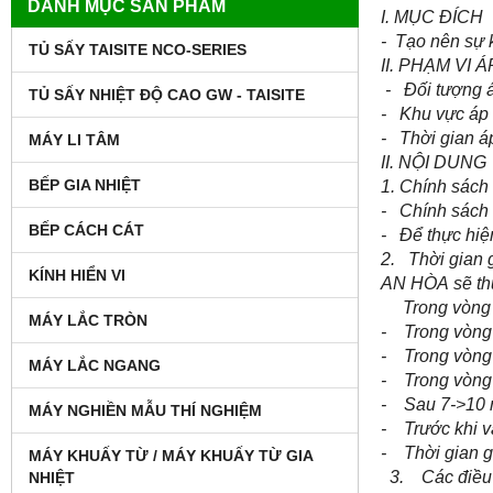
DANH MỤC SẢN PHẨM
I. MỤC ĐÍCH
- Tạo nên sự 
TỦ SẤY TAISITE NCO-SERIES
II. PHẠM VI 
- Đối tượng á
TỦ SẤY NHIỆT ĐỘ CAO GW - TAISITE
- Khu vực áp
- Thời gian á
MÁY LI TÂM
II. NỘI DUNG
BẾP GIA NHIỆT
1. Chính sách
- Chính sách 
BẾP CÁCH CÁT
- Để thực hiệ
2. Thời gian 
KÍNH HIỂN VI
AN HÒA sẽ thự
Trong vòng 24
MÁY LẮC TRÒN
- Trong vòng 
- Trong vòng 
MÁY LẮC NGANG
- Trong vòng 
- Sau 7->10 n
MÁY NGHIỀN MẪU THÍ NGHIỆM
- Trước khi v
- Thời gian gi
MÁY KHUẤY TỪ / MÁY KHUẤY TỪ GIA
3. Các điều 
NHIỆT