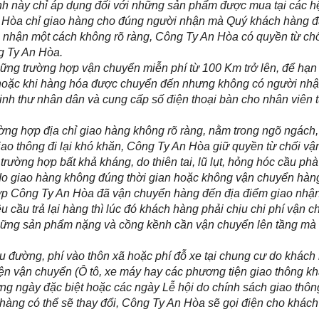
này chỉ áp dụng đối với những sản phẩm được mua tại các hệ
Hòa chỉ giao hàng cho đúng người nhận mà Quý khách hàng đã 
i nhận một cách không rõ ràng, Công Ty An Hòa có quyền từ chố
g Ty An Hòa.
ng trường hợp vận chuyển miễn phí từ 100 Km trở lên, để hạn 
 hoặc khi hàng hóa được chuyển đến nhưng không có người nhận
nh thư nhân dân và cung cấp số điện thoại bàn cho nhân viên t
ng hợp địa chỉ giao hàng không rõ ràng, nằm trong ngõ ngách,
ao thông đi lại khó khăn, Công Ty An Hòa giữ quyền từ chối vận
rường hợp bất khả kháng, do thiên tai, lũ lụt, hỏng hóc cầu ph
 do giao hàng không đúng thời gian hoặc không vận chuyển hàn
Công Ty An Hòa đã vận chuyển hàng đến địa điểm giao nhận n
 cầu trả lại hàng thì lúc đó khách hàng phải chịu chi phí vận c
ng sản phẩm nặng và cồng kềnh cần vận chuyển lên tầng mà k
 đường, phí vào thôn xã hoặc phí đỗ xe tại chung cư do khách 
 vận chuyển (Ô tô, xe máy hay các phương tiện giao thông khá
 ngày đặc biệt hoặc các ngày Lễ hội do chính sách giao thôn
 hàng có thể sẽ thay đổi, Công Ty An Hòa sẽ gọi điện cho khách