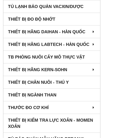
TỦ LẠNH BẢO QUẢN VACXIN/DƯỢC
THIẾT BỊ ĐO ĐỘ NHỚT
THIẾT BỊ HÃNG DAIHAN - HÀN QUỐC
THIẾT BỊ HÃNG LABTECH - HÀN QUỐC
TB PHÒNG NUÔI CẤY MÔ THỰC VẬT
THIẾT BỊ HÃNG KERN-SOHN
THIẾT BỊ CHĂN NUÔI - THÚ Y
THIẾT BỊ NGÀNH THAN
THƯỚC ĐO CƠ KHÍ
THIẾT BỊ KIỂM TRA LỰC XOẮN - MOMEN
XOẮN