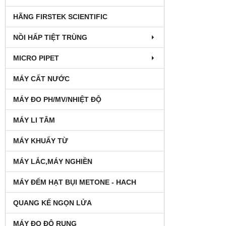
HÃNG FIRSTEK SCIENTIFIC
NỒI HẤP TIỆT TRÙNG
MICRO PIPET
MÁY CẤT NƯỚC
MÁY ĐO PH/MV/NHIỆT ĐỘ
MÁY LI TÂM
MÁY KHUẤY TỪ
MÁY LẮC,MÁY NGHIỀN
MÁY ĐẾM HẠT BỤI METONE - HACH
QUANG KẾ NGỌN LỬA
MÁY ĐO ĐỘ RUNG