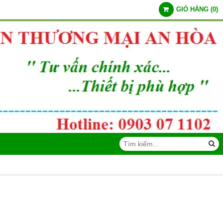
GIỎ HÀNG
(
0
)