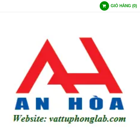
GIỎ HÀNG
(
0
)