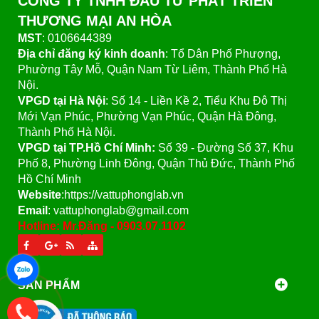
CÔNG TY TNHH ĐẦU TƯ PHÁT TRIỂN
THƯƠNG MẠI AN HÒA
MST
: 0106644389
Địa chỉ đăng ký kinh doanh
: Tổ Dân Phố Phượng,
Phường Tây Mỗ, Quận Nam Từ Liêm, Thành Phố Hà
Nội.
VPGD tại Hà Nội
:
Số 14 - Liền Kề 2, Tiểu Khu Đô Thị
Mới Vạn Phúc, Phường Vạn Phúc, Quận Hà Đông,
Thành Phố Hà Nội.
VPGD tại TP.Hồ Chí Minh:
Số 39 - Đường Số 37, Khu
Phố 8, Phường Linh Đông, Quận Thủ Đức, Thành Phố
Hồ Chí Minh
Website
:https://vattuphonglab.vn
Email
: vattuphonglab@gmail.com
Hotline: Mr.Đăng - 0903.07.1102
SẢN PHẨM