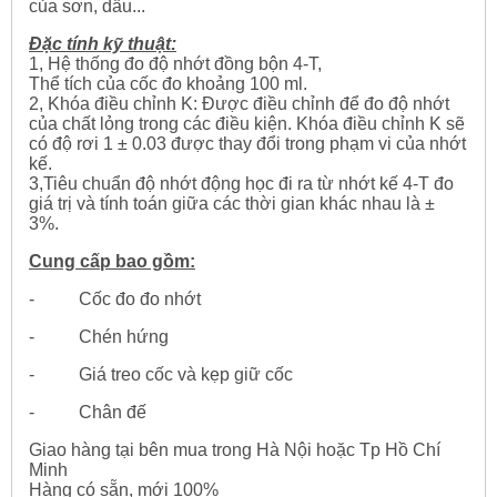
của sơn, dầu...
Đặc tính kỹ thuật:
1, Hệ thống đo độ nhớt đồng bộn 4-T,
Thể tích của cốc đo khoảng 100 ml.
2, Khóa điều chỉnh K: Được điều chỉnh để đo độ nhớt
của chất lỏng trong các điều kiện. Khóa điều chỉnh K sẽ
có độ rơi 1 ± 0.03 được thay đổi trong phạm vi của nhớt
kế.
3,Tiêu chuẩn độ nhớt động học đi ra từ nhớt kế 4-T đo
giá trị và tính toán giữa các thời gian khác nhau là ±
3%.
Cung cấp bao gồm:
- Cốc đo đo nhớt
- Chén hứng
- Giá treo cốc và kẹp giữ cốc
- Chân đế
Giao hàng tại bên mua trong Hà Nội hoặc Tp Hồ Chí
Minh
Hàng có sẵn, mới 100%