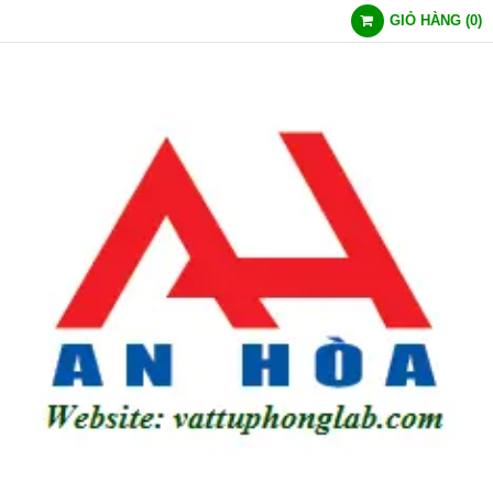
GIỎ HÀNG
(
0
)