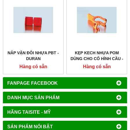
NẮP VẶN ĐÔI NHỰA PBT -
KẸP KECH NHỰA POM
DURAN
DÙNG CHO CỔ HÌNH CẦU -
DURAN
Hàng có sẵn
Hàng có sẵn
FANPAGE FACEBOOK
DANH MỤC SẢN PHẨM
HÃNG TAISITE - MỸ
SẢN PHẨM NỔI BẬT