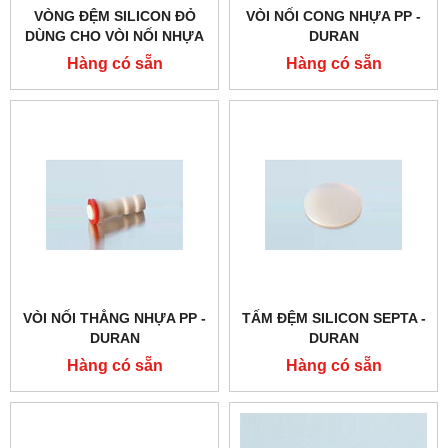
VÒNG ĐỆM SILICON ĐỎ
VÒI NỐI CONG NHỰA PP -
DÙNG CHO VÒI NỐI NHỰA
DURAN
PP - DURAN
Hàng có sẵn
Hàng có sẵn
VÒI NỐI THẲNG NHỰA PP -
TẤM ĐỆM SILICON SEPTA -
DURAN
DURAN
Hàng có sẵn
Hàng có sẵn