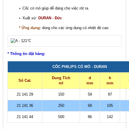
Cốc có mỏ giúp dễ dàng cho việc rót ra.
Xuất xứ:
DURAN - Đức
* Ứng dụng:
dùng cho các ứng dụng có nhiệt độ cao.
* Thông tin đặt hàng:
CỐC PHILIPS CÓ MỎ - DURAN
Dung Tích
d
h
Số Cat.
ml
mm
mm
21 141 29
150
59
87
21 141 36
250
68
105
21 141 44
500
86
142