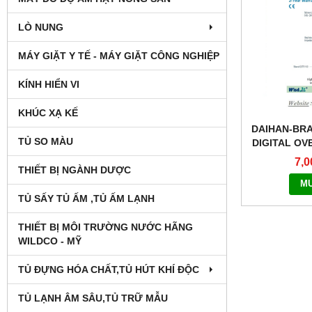
LÒ NUNG
MÁY GIẶT Y TẾ - MÁY GIẶT CÔNG NGHIỆP
KÍNH HIỂN VI
KHÚC XẠ KẾ
DAIHAN-BR
TỦ SO MÀU
DIGITAL OV
7,0
THIẾT BỊ NGÀNH DƯỢC
M
TỦ SẤY TỦ ẤM ,TỦ ẤM LẠNH
THIẾT BỊ MÔI TRƯỜNG NƯỚC HÃNG
WILDCO - MỸ
TỦ ĐỰNG HÓA CHẤT,TỦ HÚT KHÍ ĐỘC
TỦ LẠNH ÂM SÂU,TỦ TRỮ MẪU