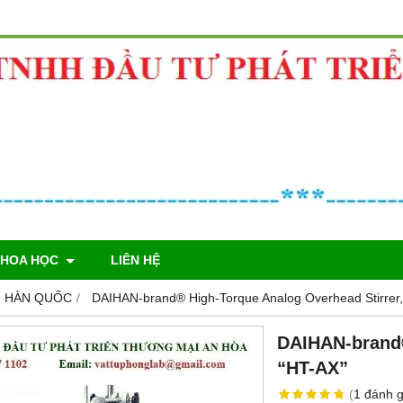
KHOA HỌC
LIÊN HỆ
- HÀN QUỐC
DAIHAN-brand® High-Torque Analog Overhead Stirrer,
DAIHAN-brand®
“HT-AX”
(
1
đánh g