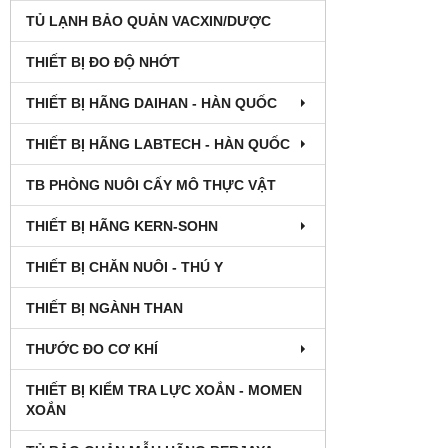
TỦ LẠNH BẢO QUẢN VACXIN/DƯỢC
THIẾT BỊ ĐO ĐỘ NHỚT
THIẾT BỊ HÃNG DAIHAN - HÀN QUỐC
THIẾT BỊ HÃNG LABTECH - HÀN QUỐC
TB PHÒNG NUÔI CẤY MÔ THỰC VẬT
THIẾT BỊ HÃNG KERN-SOHN
THIẾT BỊ CHĂN NUÔI - THÚ Y
THIẾT BỊ NGÀNH THAN
THƯỚC ĐO CƠ KHÍ
THIẾT BỊ KIỂM TRA LỰC XOẮN - MOMEN
XOẮN