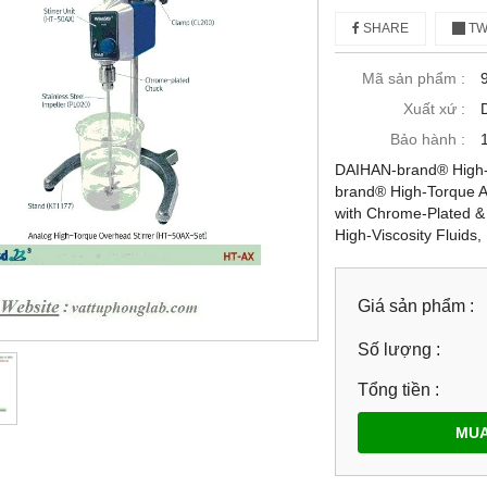
SHARE
TW
Mã sản phẩm :
Xuất xứ :
Bảo hành :
DAIHAN-brand® High-
brand® High-Torque A
with Chrome-Plated & 
High-Viscosity Fluids
Giá sản phẩm :
Số lượng :
Tổng tiền :
MUA