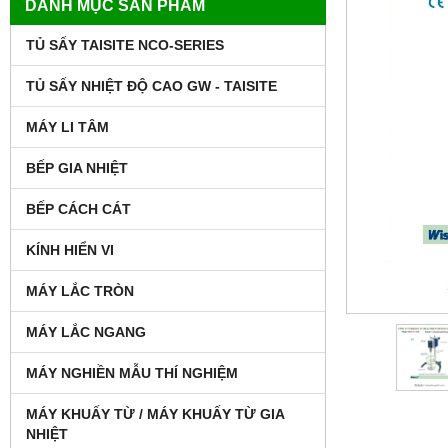
DANH MỤC SẢN PHẨM
TỦ SẤY TAISITE NCO-SERIES
TỦ SẤY NHIỆT ĐỘ CAO GW - TAISITE
MÁY LI TÂM
BẾP GIA NHIỆT
BẾP CÁCH CÁT
KÍNH HIỂN VI
MÁY LẮC TRÒN
MÁY LẮC NGANG
MÁY NGHIỀN MẪU THÍ NGHIỆM
MÁY KHUẤY TỪ / MÁY KHUẤY TỪ GIA
NHIỆT