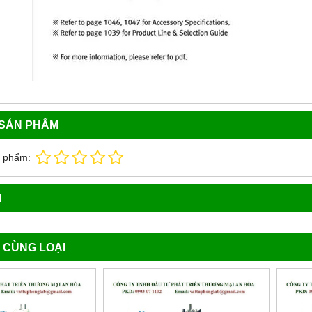
 SẢN PHẨM
n phẩm:
N
 CÙNG LOẠI