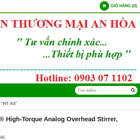
GIỎ HÀNG
(
0
)
 “HT-AX”
 High-Torque Analog Overhead Stirrer,
iá
)