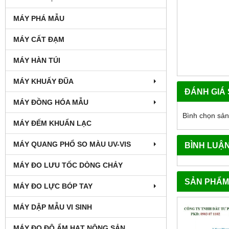
MÁY PHÁ MẪU
MÁY CẤT ĐẠM
MÁY HÀN TÚI
MÁY KHUẤY ĐŨA
ĐÁNH GIÁ
MÁY ĐỒNG HÓA MẪU
Bình chọn sả
MÁY ĐẾM KHUẨN LẠC
MÁY QUANG PHỔ SO MÀU UV-VIS
BÌNH LUẬ
MÁY ĐO LƯU TỐC DÒNG CHẢY
SẢN PHẨM
MÁY ĐO LỰC BÓP TAY
MÁY DẬP MẪU VI SINH
MÁY ĐO ĐỘ ẨM HẠT NÔNG SẢN