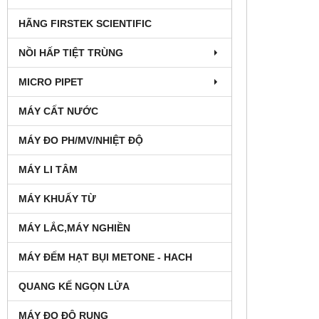
HÃNG FIRSTEK SCIENTIFIC
NỒI HẤP TIỆT TRÙNG
MICRO PIPET
MÁY CẤT NƯỚC
MÁY ĐO PH/MV/NHIỆT ĐỘ
MÁY LI TÂM
MÁY KHUẤY TỪ
MÁY LẮC,MÁY NGHIỀN
MÁY ĐẾM HẠT BỤI METONE - HACH
QUANG KẾ NGỌN LỬA
MÁY ĐO ĐỘ RUNG