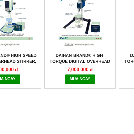
AND® HIGH-SPEED
DAIHAN-BRAND® HIGH-
D
ERHEAD STIRRER,
TORQUE DIGITAL OVERHEAD
TOR
“HS-T”
STIRRER, “HT-T”
00,000 đ
7,000,000 đ
UA NGAY
MUA NGAY