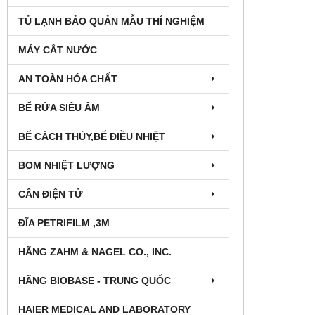
TỦ LẠNH BẢO QUẢN MẪU THÍ NGHIỆM
MÁY CẤT NƯỚC
AN TOÀN HÓA CHẤT
BỂ RỬA SIÊU ÂM
BỂ CÁCH THỦY,BỂ ĐIỀU NHIỆT
BOM NHIỆT LƯỢNG
CÂN ĐIỆN TỬ
ĐĨA PETRIFILM ,3M
HÃNG ZAHM & NAGEL CO., INC.
HÃNG BIOBASE - TRUNG QUỐC
HAIER MEDICAL AND LABORATORY