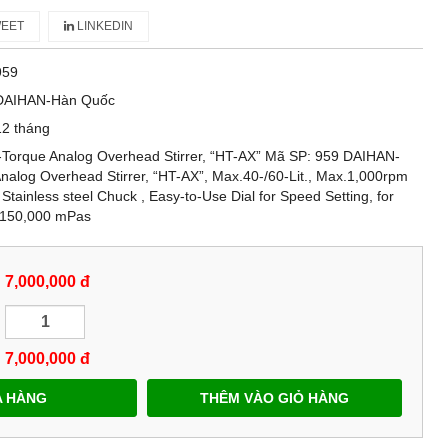
EET
LINKEDIN
959
DAIHAN-Hàn Quốc
12 tháng
Torque Analog Overhead Stirrer, “HT-AX” Mã SP: 959 DAIHAN-
nalog Overhead Stirrer, “HT-AX”, Max.40-/60-Lit., Max.1,000rpm
Stainless steel Chuck , Easy-to-Use Dial for Speed Setting, for
, 150,000 mPas
7,000,000 đ
7,000,000
đ
 HÀNG
THÊM VÀO GIỎ HÀNG