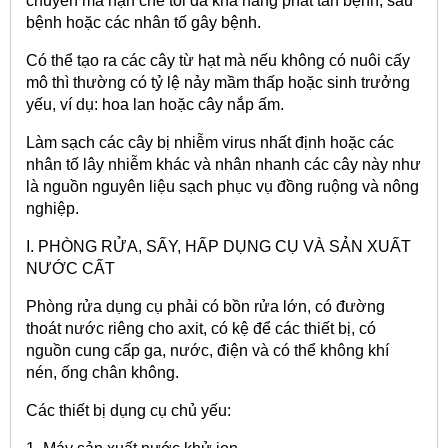
chuyển mà hạn chế tối đa khả năng phát tán bệnh, sâu
bệnh hoặc các nhân tố gây bệnh.
Có thể tạo ra các cây từ hạt mà nếu không có nuôi cấy
mô thì thường có tỷ lệ nảy mầm thấp hoặc sinh trưởng
yếu, ví dụ: hoa lan hoặc cây nắp ấm.
Làm sạch các cây bị nhiễm virus nhất định hoặc các
nhân tố lây nhiễm khác và nhân nhanh các cây này như
là nguồn nguyên liệu sạch phục vụ đồng ruộng và nông
nghiệp.
I. PHÒNG RỬA, SẤY, HẤP DỤNG CỤ VÀ SẢN XUẤT
NƯỚC CẤT
Phòng rửa dụng cụ phải có bồn rửa lớn, có đường
thoát nước riêng cho axit, có kệ để các thiết bị, có
nguồn cung cấp ga, nước, điện và có thể không khí
nén, ống chân không.
Các thiết bị dụng cụ chủ yếu: