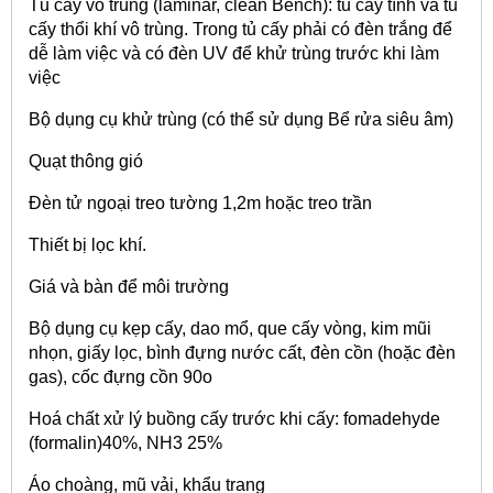
Tủ cấy vô trùng (laminar, clean Bench): tủ cấy tĩnh và tủ
cấy thổi khí vô trùng. Trong tủ cấy phải có đèn trắng để
dễ làm việc và có đèn UV để khử trùng trước khi làm
việc
Bộ dụng cụ khử trùng (có thể sử dụng Bể rửa siêu âm)
Quạt thông gió
Đèn tử ngoại treo tường 1,2m hoặc treo trần
Thiết bị lọc khí.
Giá và bàn để môi trường
Bộ dụng cụ kẹp cấy, dao mổ, que cấy vòng, kim mũi
nhọn, giấy lọc, bình đựng nước cất, đèn cồn (hoặc đèn
gas), cốc đựng cồn 90o
Hoá chất xử lý buồng cấy trước khi cấy: fomadehyde
(formalin)40%, NH3 25%
Áo choàng, mũ vải, khẩu trang