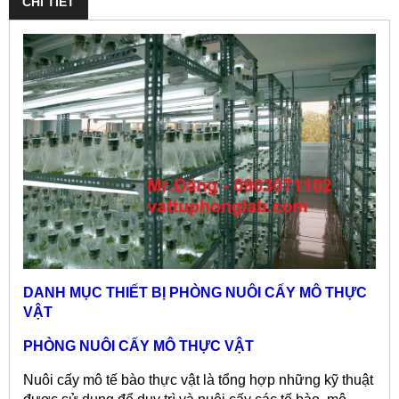
CHI TIẾT
DANH MỤC THIẾT BỊ PHÒNG NUÔI CẤY MÔ THỰC
VẬT
PHÒNG NUÔI CẤY MÔ THỰC VẬT
Nuôi cấy mô tế bào thực vật là tổng hợp những kỹ thuật