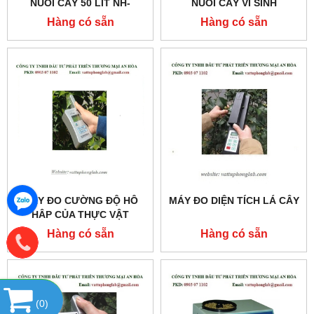
NUÔI CẤY 50 LÍT NH-
NUÔI CẤY VI SINH
GZ50SG, CHIẾT RÓT TỰ
Hàng có sẵn
Hàng có sẵn
ĐỘNG
MÁY ĐO CƯỜNG ĐỘ HÔ
MÁY ĐO DIỆN TÍCH LÁ CÂY
HÂP CỦA THỰC VẬT
Hàng có sẵn
Hàng có sẵn
(
0
)