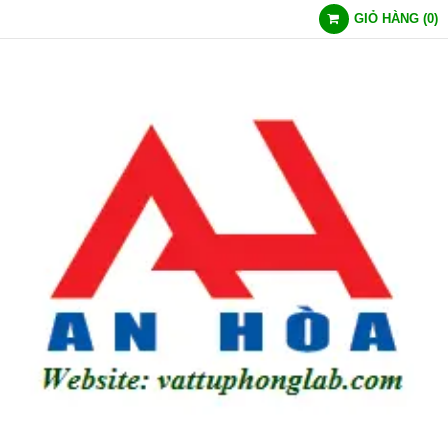
GIỎ HÀNG
(
0
)