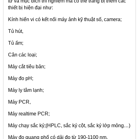
tư và mục đích thí nghiệm mà có thể trang bị thêm các
thiết bị hiện đại như:
Kính hiển vi có kết nối máy ảnh kỹ thuật số, camera;
Tủ hút,
Tủ ấm;
Cân các loại;
Máy cắt tiêu bản;
Máy đo pH;
Máy ly tâm lạnh;
Máy PCR,
Máy realtime PCR;
Máy chạy sắc ký;(HPLC, sắc ký cột, sắc ký lớp mỏng…)
Máy đo quang phổ có dải đo từ 190-1100 nm.