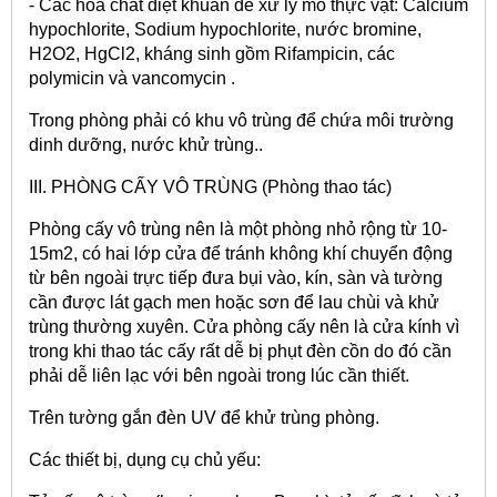
- Các hoá chất diệt khuẩn để xử lý mô thực vật: Calcium
hypochlorite, Sodium hypochlorite, nước bromine,
H2O2, HgCl2, kháng sinh gồm Rifampicin, các
polymicin và vancomycin .
Trong phòng phải có khu vô trùng để chứa môi trường
dinh dưỡng, nước khử trùng..
III. PHÒNG CẤY VÔ TRÙNG (Phòng thao tác)
Phòng cấy vô trùng nên là một phòng nhỏ rộng từ 10-
15m2, có hai lớp cửa để tránh không khí chuyển động
từ bên ngoài trực tiếp đưa bụi vào, kín, sàn và tường
cần được lát gạch men hoặc sơn để lau chùi và khử
trùng thường xuyên. Cửa phòng cấy nên là cửa kính vì
trong khi thao tác cấy rất dễ bị phụt đèn cồn do đó cần
phải dễ liên lạc với bên ngoài trong lúc cần thiết.
Trên tường gắn đèn UV để khử trùng phòng.
Các thiết bị, dụng cụ chủ yếu: