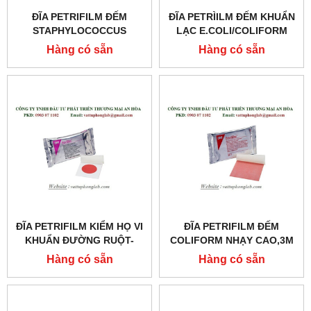
ĐĨA PETRIFILM ĐẾM
ĐĨA PETRÌILM ĐẾM KHUẨN
STAPHYLOCOCCUS
LẠC E.COLI/COLIFORM
AUREUS,3M
Hàng có sẵn
Hàng có sẵn
ĐĨA PETRIFILM KIỂM HỌ VI
ĐĨA PETRIFILM ĐẾM
KHUẨN ĐƯỜNG RUỘT-
COLIFORM NHẠY CAO,3M
ENTEROBACTERIACEAE
Hàng có sẵn
Hàng có sẵn