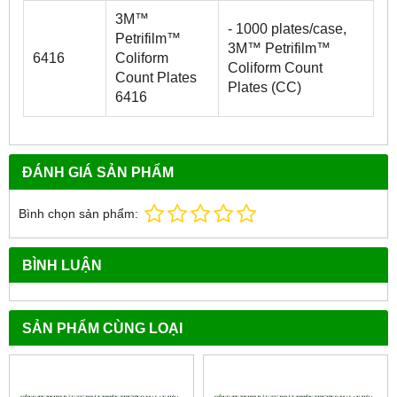
3M™
- 1000 plates/case,
Petrifilm™
3M™ Petrifilm™
6416
Coliform
Coliform Count
Count Plates
Plates (CC)
6416
ĐÁNH GIÁ SẢN PHẨM
Bình chọn sản phẩm:
BÌNH LUẬN
SẢN PHẨM CÙNG LOẠI