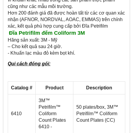
cũng như các mẫu môi trường.
Hơn 200 đánh giá đã được hoàn tất từ các cơ quan xác
nhận (AFNOR, NORDVAL, AOAC, EMMAS) trên chính
xác, kết quả phù hợp cung cấp bởi Đĩa Petrifilm
Đĩa Petrifilm đếm Coliform 3M
Hãng sản xuất: 3M - Mỹ
– Cho kết quả sau 24 giờ.
- Khuẩn lạc màu đỏ kèm bọt khí.
Qui cách đóng gói:
Catalog #
Product
Description
3M™
Petrifilm™
50 plates/box, 3M™
6410
Coliform
Petrifilm™ Coliform
Count Plates
Count Plates (CC)
6410 -