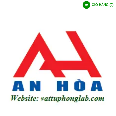
GIỎ HÀNG
(
0
)