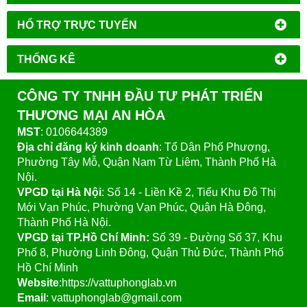
HỔ TRỢ TRỰC TUYẾN
THỐNG KÊ
CÔNG TY TNHH ĐẦU TƯ PHÁT TRIỂN
THƯƠNG MẠI AN HÒA
MST
: 0106644389
Địa chỉ đăng ký kinh doanh
: Tổ Dân Phố Phượng,
Phường Tây Mỗ, Quận Nam Từ Liêm, Thành Phố Hà
Nội.
VPGD tại Hà Nội
:
Số 14 - Liền Kề 2, Tiểu Khu Đô Thị
Mới Vạn Phúc, Phường Vạn Phúc, Quận Hà Đông,
Thành Phố Hà Nội.
VPGD tại TP.Hồ Chí Minh:
Số 39 - Đường Số 37, Khu
Phố 8, Phường Linh Đông, Quận Thủ Đức, Thành Phố
Hồ Chí Minh
Website
:https://vattuphonglab.vn
Email
: vattuphonglab@gmail.com