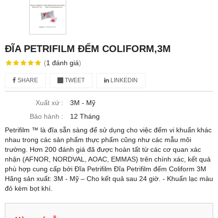
ĐĨA PETRIFILM ĐẾM COLIFORM,3M
(
1
đánh giá
)
SHARE
TWEET
LINKEDIN
Xuất xứ :
3M - Mỹ
Bảo hành :
12 Tháng
Petrifilm ™ là đĩa sẵn sàng để sử dụng cho việc đếm vi khuẩn khác
nhau trong các sản phẩm thực phẩm cũng như các mẫu môi
trường. Hơn 200 đánh giá đã được hoàn tất từ các cơ quan xác
nhận (AFNOR, NORDVAL, AOAC, EMMAS) trên chính xác, kết quả
phù hợp cung cấp bởi Đĩa Petrifilm Đĩa Petrifilm đếm Coliform 3M
Hãng sản xuất: 3M - Mỹ – Cho kết quả sau 24 giờ. - Khuẩn lạc màu
đỏ kèm bọt khí.