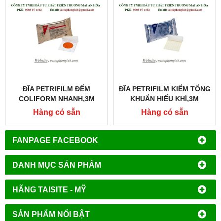
ĐĨA PETRIFILM ĐẾM
ĐĨA PETRIFILM KIỂM TỔNG
COLIFORM NHANH,3M
KHUẨN HIẾU KHÍ,3M
Hàng có sẵn
Hàng có sẵn
FANPAGE FACEBOOK
DANH MỤC SẢN PHẨM
HÃNG TAISITE - MỸ
SẢN PHẨM NỔI BẬT