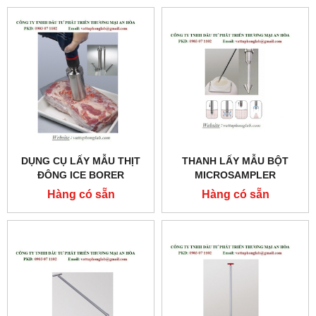
DỤNG CỤ LẤY MẪU THỊT
THANH LẤY MẪU BỘT
ĐÔNG ICE BORER
MICROSAMPLER
CODE:5323
CODE:5307-C
Hàng có sẵn
Hàng có sẵn