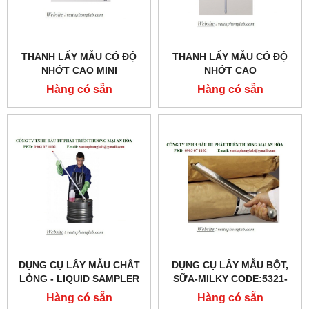
THANH LẤY MẪU CÓ ĐỘ
THANH LẤY MẪU CÓ ĐỘ
NHỚT CAO MINI
NHỚT CAO
VISCOSAMPLER
VISCOSAMPLER
Hàng có sẵn
Hàng có sẵn
CODE:5341
CODE:5331
DỤNG CỤ LẤY MẪU CHẤT
DỤNG CỤ LẤY MẪU BỘT,
LỎNG - LIQUID SAMPLER
SỮA-MILKY CODE:5321-
CODE:5330
0300
Hàng có sẵn
Hàng có sẵn