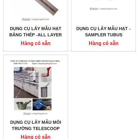
DỤNG CỤ LẤY MẪU HẠT
DỤNG CỤ LẤY MẪU HẠT -
BẰNG THÉP -ALL LAYER
SAMPLER TUBUS
SCRATCHER CODEL:5351-
Hàng có sẵn
Hàng có sẵn
1000
DỤNG CỤ LẤY MẪU MÔI
TRƯỜNG TELESCOOP
Hàng có sẵn