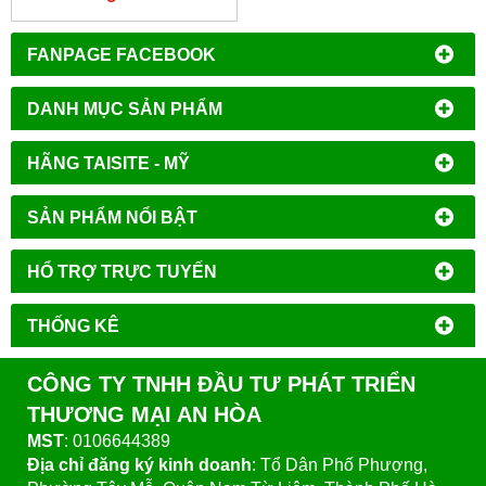
FANPAGE FACEBOOK
DANH MỤC SẢN PHẨM
HÃNG TAISITE - MỸ
SẢN PHẨM NỔI BẬT
HỔ TRỢ TRỰC TUYẾN
THỐNG KÊ
CÔNG TY TNHH ĐẦU TƯ PHÁT TRIỂN
THƯƠNG MẠI AN HÒA
MST
: 0106644389
Địa chỉ đăng ký kinh doanh
: Tổ Dân Phố Phượng,