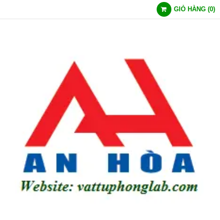
GIỎ HÀNG
(
0
)