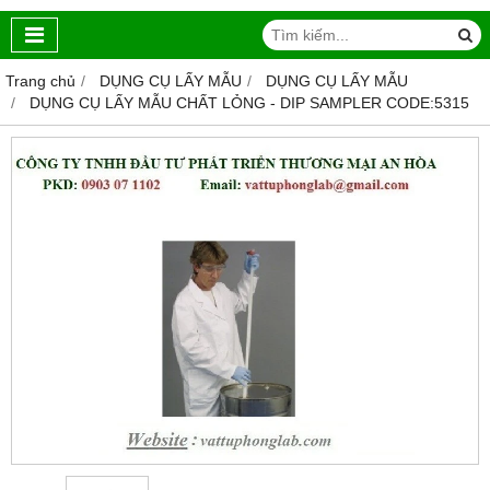
Trang chủ
DỤNG CỤ LẤY MẪU
DỤNG CỤ LẤY MẪU
DỤNG CỤ LẤY MẪU CHẤT LỎNG - DIP SAMPLER CODE:5315