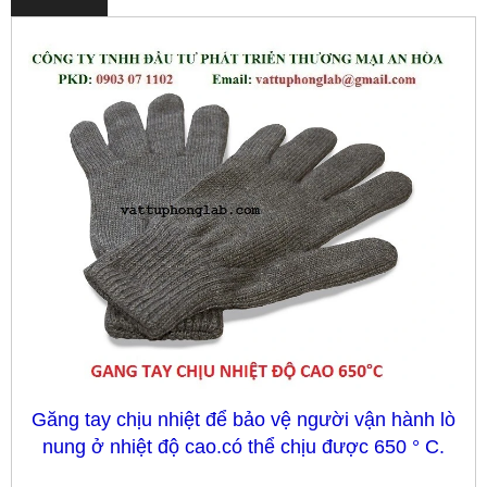
Găng tay chịu nhiệt để bảo vệ người vận hành lò
nung ở nhiệt độ cao.có thể chịu được 650 ° C.