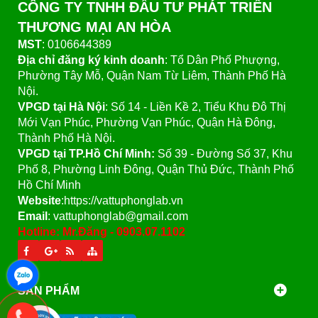
CÔNG TY TNHH ĐẦU TƯ PHÁT TRIỂN
THƯƠNG MẠI AN HÒA
MST
: 0106644389
Địa chỉ đăng ký kinh doanh
: Tổ Dân Phố Phượng,
Phường Tây Mỗ, Quận Nam Từ Liêm, Thành Phố Hà
Nội.
VPGD tại Hà Nội
:
Số 14 - Liền Kề 2, Tiểu Khu Đô Thị
Mới Vạn Phúc, Phường Vạn Phúc, Quận Hà Đông,
Thành Phố Hà Nội.
VPGD tại TP.Hồ Chí Minh:
Số 39 - Đường Số 37, Khu
Phố 8, Phường Linh Đông, Quận Thủ Đức, Thành Phố
Hồ Chí Minh
Website
:https://vattuphonglab.vn
Email
: vattuphonglab@gmail.com
Hotline: Mr.Đăng - 0903.07.1102
SẢN PHẨM