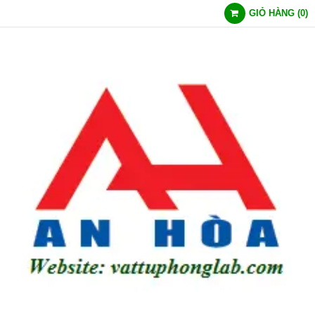
GIỎ HÀNG
(
0
)