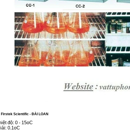
 Firstek Scientific - ĐÀI LOAN
iệt độ: 0 - 15oC
iải: 0.1oC