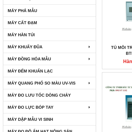
MÁY PHÁ MẪU
MÁY CẤT ĐẠM
MÁY HÀN TÚI
MÁY KHUẤY ĐŨA
TỦ MÔI T
BT
MÁY ĐỒNG HÓA MẪU
Hàn
MÁY ĐẾM KHUẨN LẠC
MÁY QUANG PHỔ SO MÀU UV-VIS
MÁY ĐO LƯU TỐC DÒNG CHẢY
MÁY ĐO LỰC BÓP TAY
MÁY DẬP MẪU VI SINH
MÁY ĐO ĐỘ ẨM HẠT NÔNG SẢN