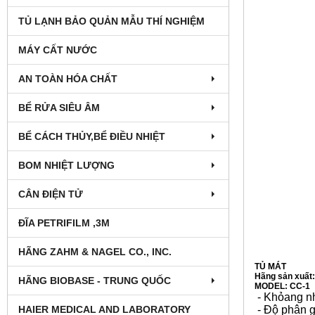
TỦ LẠNH BẢO QUẢN MẪU THÍ NGHIỆM
MÁY CẤT NƯỚC
AN TOÀN HÓA CHẤT
BỂ RỬA SIÊU ÂM
BỂ CÁCH THỦY,BỂ ĐIỀU NHIỆT
BOM NHIỆT LƯỢNG
CÂN ĐIỆN TỬ
ĐĨA PETRIFILM ,3M
HÃNG ZAHM & NAGEL CO., INC.
TỦ MÁT
Hãng sản xuất:
HÃNG BIOBASE - TRUNG QUỐC
MODEL: CC-1
- Khỏang nh
HAIER MEDICAL AND LABORATORY
- Độ phân g