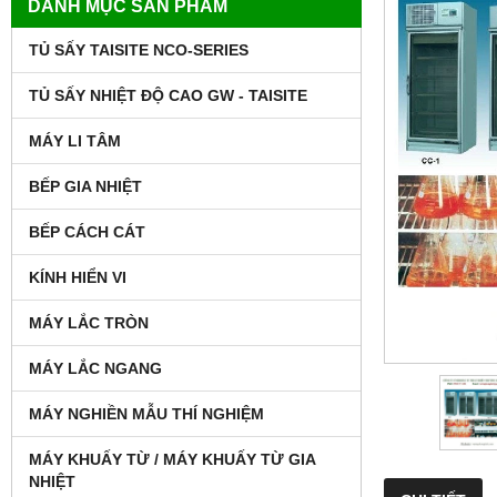
DANH MỤC SẢN PHẨM
TỦ SẤY TAISITE NCO-SERIES
TỦ SẤY NHIỆT ĐỘ CAO GW - TAISITE
MÁY LI TÂM
BẾP GIA NHIỆT
BẾP CÁCH CÁT
KÍNH HIỂN VI
MÁY LẮC TRÒN
MÁY LẮC NGANG
MÁY NGHIỀN MẪU THÍ NGHIỆM
MÁY KHUẤY TỪ / MÁY KHUẤY TỪ GIA
NHIỆT