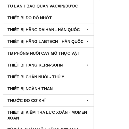
TỦ LẠNH BẢO QUẢN VACXIN/DƯỢC
THIẾT BỊ ĐO ĐỘ NHỚT
THIẾT BỊ HÃNG DAIHAN - HÀN QUỐC
THIẾT BỊ HÃNG LABTECH - HÀN QUỐC
TB PHÒNG NUÔI CẤY MÔ THỰC VẬT
THIẾT BỊ HÃNG KERN-SOHN
THIẾT BỊ CHĂN NUÔI - THÚ Y
THIẾT BỊ NGÀNH THAN
THƯỚC ĐO CƠ KHÍ
THIẾT BỊ KIỂM TRA LỰC XOẮN - MOMEN
XOẮN