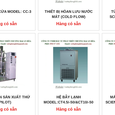
CỬA MODEL: CC-3
THIẾT BỊ HÒAN LƯU NƯỚC
T
MÁT (COLD FLOW)
SC
MODEL:SCF-25
g có sẵn
Hàng có sẵn
N SẢN XUẤT THỬ
HỆ BẪY LẠNH
MÁ
PILOT)
MODEL:CT4.5/-50/&CT10/-50
SCIE
g có sẵn
Hàng có sẵn