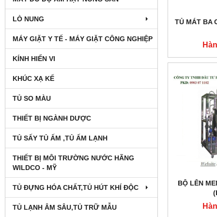
LÒ NUNG
TỦ MÁT BA 
MÁY GIẶT Y TẾ - MÁY GIẶT CÔNG NGHIỆP
Hàn
KÍNH HIỂN VI
KHÚC XẠ KẾ
TỦ SO MÀU
THIẾT BỊ NGÀNH DƯỢC
TỦ SẤY TỦ ẤM ,TỦ ẤM LẠNH
THIẾT BỊ MÔI TRƯỜNG NƯỚC HÃNG
WILDCO - MỸ
BỘ LÊN ME
TỦ ĐỰNG HÓA CHẤT,TỦ HÚT KHÍ ĐỘC
(
Hàn
TỦ LẠNH ÂM SÂU,TỦ TRỮ MẪU