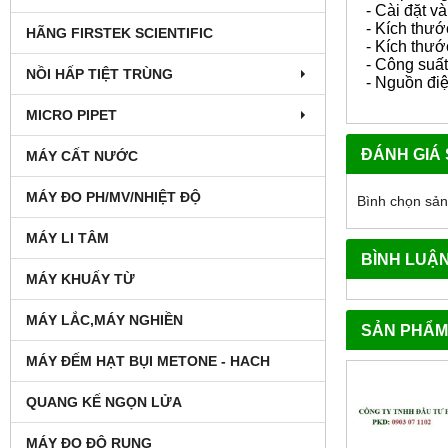
- Cài đặt và 
- Kích thư
HÃNG FIRSTEK SCIENTIFIC
- Kích thư
- Công suấ
NỒI HẤP TIỆT TRÙNG
- Nguồn đi
MICRO PIPET
ĐÁNH GIÁ
MÁY CẤT NƯỚC
MÁY ĐO PH/MV/NHIỆT ĐỘ
Bình chọn sả
MÁY LI TÂM
BÌNH LUẬ
MÁY KHUẤY TỪ
MÁY LẮC,MÁY NGHIỀN
SẢN PHẨM
MÁY ĐẾM HẠT BỤI METONE - HACH
QUANG KẾ NGỌN LỬA
MÁY ĐO ĐỘ RUNG