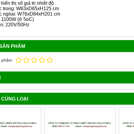
hiển thị số giá trị nhiệt độ
ớc trong: W63xD65xH125 cm
ớc ngòai: W76xD84xH201 cm
t 1100W (ở 5oC)
ện: 220V/50Hz
 SẢN PHẨM
n phẩm:
N
 CÙNG LOẠI