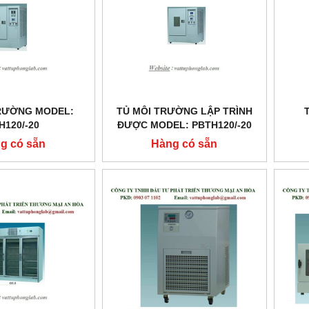
RƯỜNG MODEL:
TỦ MÔI TRƯỜNG LẬP TRÌNH
H120/-20
ĐƯỢC MODEL: PBTH120/-20
g có sẵn
Hàng có sẵn