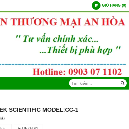
GIỎ HÀNG
(
0
)
EK SCIENTIFIC MODEL:CC-1
iá
)
EET
LINKEDIN