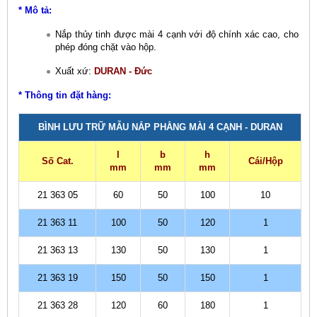
* Mô tả:
Nắp thủy tinh được mài 4 cạnh với độ chính xác cao, cho
phép đóng chặt vào hộp.
Xuất xứ:
DURAN - Đức
* Thông tin đặt hàng:
BÌNH LƯU TRỮ MẪU NẮP PHẲNG MÀI 4 CẠNH - DURAN
l
b
h
Số Cat.
Cái/Hộp
mm
mm
mm
21 363 05
60
50
100
10
21 363 11
100
50
120
1
21 363 13
130
50
130
1
21 363 19
150
50
150
1
21 363 28
120
60
180
1