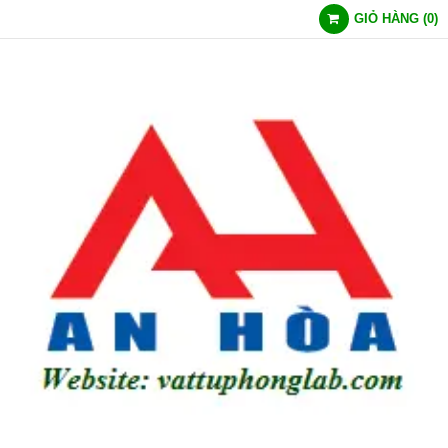
GIỎ HÀNG
(
0
)