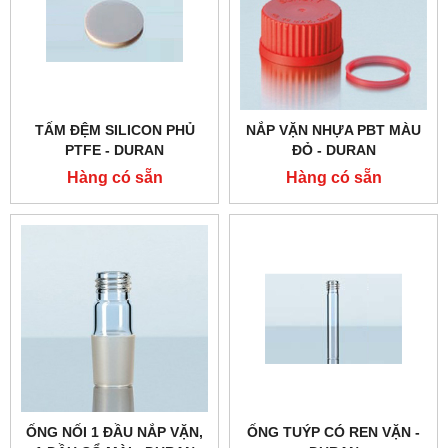
TẤM ĐỆM SILICON PHỦ
NẮP VẶN NHỰA PBT MÀU
PTFE - DURAN
ĐỎ - DURAN
Hàng có sẵn
Hàng có sẵn
ỐNG NỐI 1 ĐẦU NẮP VẶN,
ỐNG TUÝP CÓ REN VẶN -