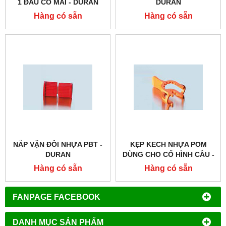
1 ĐẦU CỔ MÀI - DURAN
DURAN
Hàng có sẵn
Hàng có sẵn
NẮP VẶN ĐÔI NHỰA PBT -
KẸP KECH NHỰA POM
DURAN
DÙNG CHO CỔ HÌNH CẦU -
DURAN
Hàng có sẵn
Hàng có sẵn
FANPAGE FACEBOOK
DANH MỤC SẢN PHẨM