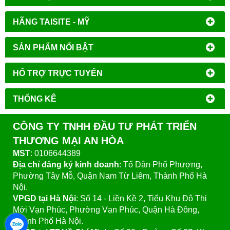
HÃNG TAISITE - MỸ
SẢN PHẨM NỔI BẬT
HỔ TRỢ TRỰC TUYẾN
THỐNG KÊ
CÔNG TY TNHH ĐẦU TƯ PHÁT TRIỂN
THƯƠNG MẠI AN HÒA
MST
: 0106644389
Địa chỉ đăng ký kinh doanh
: Tổ Dân Phố Phượng,
Phường Tây Mỗ, Quận Nam Từ Liêm, Thành Phố Hà
Nội.
VPGD tại Hà Nội
:
Số 14 - Liền Kề 2, Tiểu Khu Đô Thị
Mới Vạn Phúc, Phường Vạn Phúc, Quận Hà Đông,
Thành Phố Hà Nội.