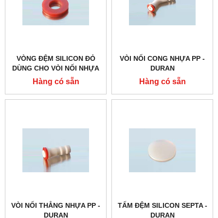
VÒNG ĐỆM SILICON ĐỎ
VÒI NỐI CONG NHỰA PP -
DÙNG CHO VÒI NỐI NHỰA
DURAN
PP - DURAN
Hàng có sẵn
Hàng có sẵn
VÒI NỐI THẲNG NHỰA PP -
TẤM ĐỆM SILICON SEPTA -
DURAN
DURAN