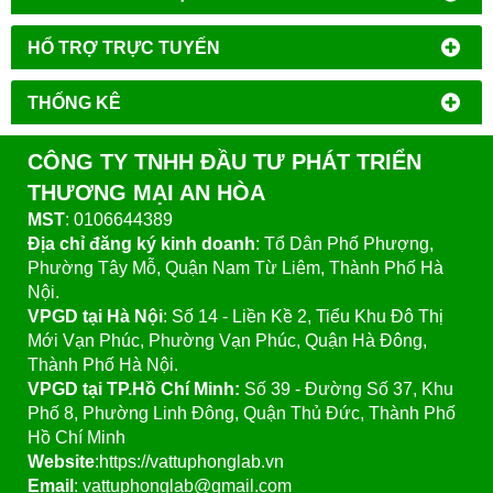
HỔ TRỢ TRỰC TUYẾN
THỐNG KÊ
CÔNG TY TNHH ĐẦU TƯ PHÁT TRIỂN
THƯƠNG MẠI AN HÒA
MST
: 0106644389
Địa chỉ đăng ký kinh doanh
: Tổ Dân Phố Phượng,
Phường Tây Mỗ, Quận Nam Từ Liêm, Thành Phố Hà
Nội.
VPGD tại Hà Nội
:
Số 14 - Liền Kề 2, Tiểu Khu Đô Thị
Mới Vạn Phúc, Phường Vạn Phúc, Quận Hà Đông,
Thành Phố Hà Nội.
VPGD tại TP.Hồ Chí Minh:
Số 39 - Đường Số 37, Khu
Phố 8, Phường Linh Đông, Quận Thủ Đức, Thành Phố
Hồ Chí Minh
Website
:https://vattuphonglab.vn
Email
: vattuphonglab@gmail.com