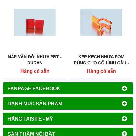
NẮP VẶN ĐÔI NHỰA PBT -
KẸP KECH NHỰA POM
DURAN
DÙNG CHO CỔ HÌNH CẦU -
DURAN
Hàng có sẵn
Hàng có sẵn
FANPAGE FACEBOOK
DANH MỤC SẢN PHẨM
HÃNG TAISITE - MỸ
SẢN PHẨM NỔI BẬT