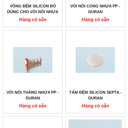
VÒNG ĐỆM SILICON ĐỎ
VÒI NỐI CONG NHỰA PP -
DÙNG CHO VÒI NỐI NHỰA
DURAN
PP - DURAN
Hàng có sẵn
Hàng có sẵn
VÒI NỐI THẲNG NHỰA PP -
TẤM ĐỆM SILICON SEPTA -
DURAN
DURAN
Hàng có sẵn
Hàng có sẵn