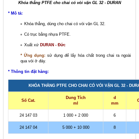
Khóa thẳng PTFE cho chai có vòi vặn GL 32 - DURAN
* Mô tả:
Khóa thẳng, dùng cho chai có vòi vặn GL 32.
Có trục bằng nhựa PTFE.
Xuất xứ
DURAN - Đức
* Ứng dụng:
sử dụng để lấy hóa chất trong chai ra ngoài
qua vòi ở đáy.
* Thông tin đặt hàng:
KHÓA THẲNG PTFE CHO CHAI CÓ VÒI VẶN GL 32 - DUR
Dung Tích
d
Số Cat.
ml
mm
24 147 03
1 000 + 2 000
6
24 147 04
5 000 + 10 000
8