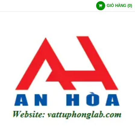
GIỎ HÀNG
(
0
)